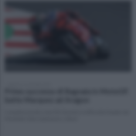
domenica 12 settembre 2021
Primo successo di Bagnaia in MotoGP,
batte Marquez ad Aragon
Completa il podio Joan Mir (Suzuki), in difficoltà il leader del
Mondiale Fabio Quartararo, ottavo