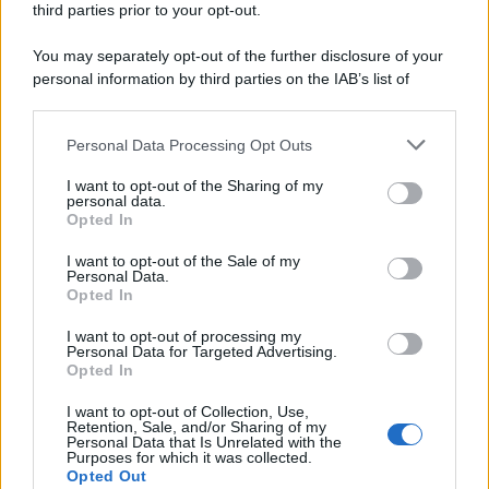
third parties prior to your opt-out.
You may separately opt-out of the further disclosure of your
personal information by third parties on the IAB’s list of
downstream participants.
Personal Data Processing Opt Outs
This information may also be disclosed by us to third parties
on the IAB’s List of Downstream Participants that may further
I want to opt-out of the Sharing of my
disclose it to other third parties.
personal data.
Opted In
Please note that this website/app uses one or more Google
services and may gather and store information including but
I want to opt-out of the Sale of my
Personal Data.
not limited to your visit or usage behaviour. You may click to
Opted In
grant or deny consent to Google and its third-party tags to
use your data for below specified purposes in below Google
I want to opt-out of processing my
consent section.
Personal Data for Targeted Advertising.
Opted In
I want to opt-out of Collection, Use,
Retention, Sale, and/or Sharing of my
Personal Data that Is Unrelated with the
Purposes for which it was collected.
Opted Out