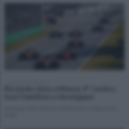
domenica 12 settembre 2021
Ricciardo vince a Monza, 4^ Leclerc,
fuori Hamilton e Verstappen
Nel tempio della velocità si chiude il trittico di gare di fine
estate