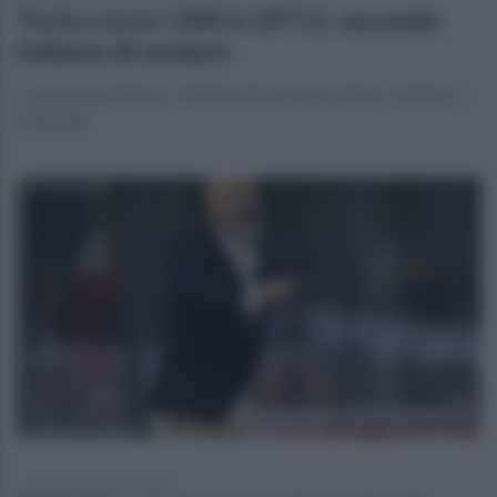
Tortu corre i 200 in 20"11, secondo
italiano di sempre
Il campione olimpico chiude al terzo posto dietro a Kerley e
Makwala
sabato 18 settembre 2021