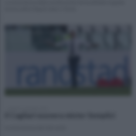
La nota emessa dalla società sarda che ha affidato la guida
tecnica all'ex Napoli, Inter e Torino
martedì 14 settembre 2021
Il Cagliari esonera mister Semplici
La nota emessa dal club sardo