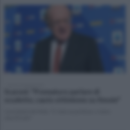
lunedì 13 settembre 2021
Scaroni: "Prematuro parlare di
scudetto, cauto ottimismo su Kessie"
Il presidente del Milan: "E' stato un partitone, ci siamo
divertiti tutti"