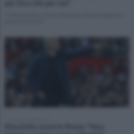
per loro che per noi"
"Il Milan ha delle certezze importanti, domani bisogna fare
una partita tecnica"
mercoledì 15 settembre 2021
Mourinho avverte Roma: "Non