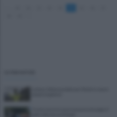
«
29
30
31
32
33
34
35
36
37
38
39
»
ULTIME NOTIZIE
Latemar, 14enne precipita per 50 metri e muore
davanti ai genitori
Trovato morto in casa in una pozza di sangue: il
giallo della morte di Sergio