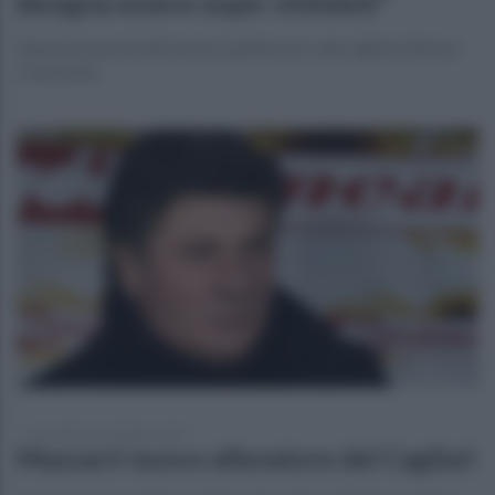
bisogna essere super ottimisti"
Queste le parole del tecnico giallorosso alla vigilia di Roma-
Cska Sofia
mercoledì 15 settembre 2021
Mazzarri nuovo allenatore del Cagliari