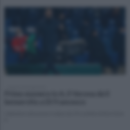
martedì 14 settembre 2021
Primo esonero in A, il Verona dà il
benservito a Di Francesco
L'allenatore abruzzese è reduce da 19 sconfitte di fila in Serie
A