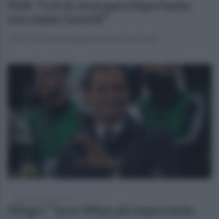
Pioli: "Con la Juve gara importante,
non siamo favoriti"
"Ibra? Non sarà della partita nè lui, nè Giroud"
sabato 18 settembre 2021
Allegri: "Juve-Milan più importante