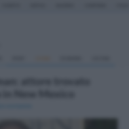
CASERTA
NAPOLI
SALERNO
CAMPANIA
ITALIA
o
À
SPORT
CUCINA
ECONOMIA
CULTURA
an: attore trovato
a in New Mexico
gica scomparsa