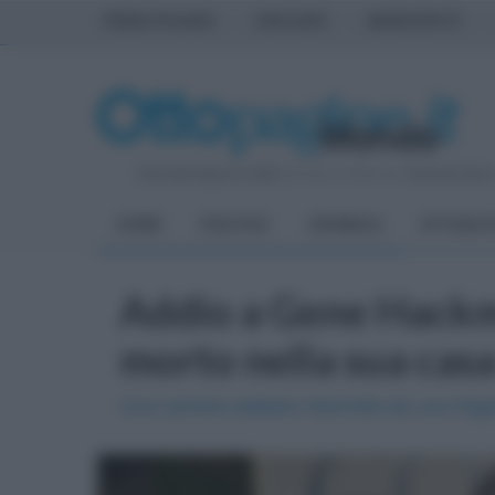
PRIMA PAGINA
AVELLINO
BENEVENTO
Giovedì 6 Agosto 2026
| Direttore Editoriale:
Antonio Sass
HOME
POLITICA
CRONACA
ATTUALIT
Addio a Gene Hackm
morto nella sua cas
Una carriera stellare interrotta da una tra