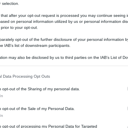
 selection.
 that after your opt-out request is processed you may continue seeing i
ased on personal information utilized by us or personal information dis
 prior to your opt-out.
rately opt-out of the further disclosure of your personal information by
he IAB’s list of downstream participants.
tion may also be disclosed by us to third parties on the IAB’s List of 
 that may further disclose it to other third parties.
 that this website/app uses one or more Google services and may gath
l Data Processing Opt Outs
including but not limited to your visit or usage behaviour. You may click 
7 febbraio 2025 alle 10:25
 to Google and its third-party tags to use your data for below specifi
o opt-out of the Sharing of my personal data.
ogle consent section.
 sua moglie Betsy Arakawa sono stati trovati
In
o opt-out of the Sale of my Personal Data.
re di due premi Oscar, è stato trovato morto
In
 Santa Fe, New Mexico. Accanto a lui, anche la
to opt-out of processing my Personal Data for Targeted