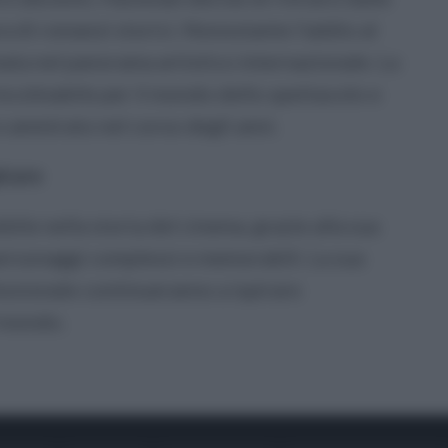
a di romanzi storici. Nonostante l'addio al
mata nel panorama artistico internazionale. La
ncolmabile per il mondo dello spettacolo e
e ammirato nel corso degli anni.
irare
le nella storia del cinema, grazie alla sua
a personaggi complessi e memorabili. La sua
fessionale continueranno a ispirare
l mondo.