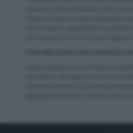
scene nel 2004, dedicandosi alla scrittur
cinema, rimase una figura rispettata e a
sua scomparsa rappresenta una perdita i
per i numerosi fan che lo hanno seguito 
Un'eredità artistica che continuerà a isp
Gene Hackman lascia un'impronta indelebi
versatilità e alla capacità di dare vita 
dedizione all'arte e la sua integrità pro
generazioni di attori e cinefili in tutto i