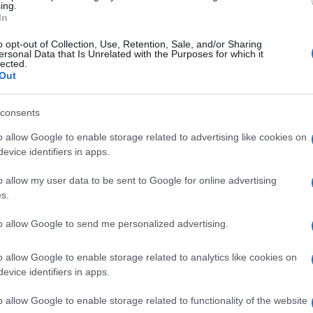
ing.
nni, e il loro cane sono stati rinvenuti privi di
In
gni di effrazione o gioco scorretto, ma le
o opt-out of Collection, Use, Retention, Sale, and/or Sharing
ersonal Data that Is Unrelated with the Purposes for which it
onosciute. Il dipartimento dello sceriffo
lected.
Out
dagine preliminare per far luce sull'accaduto.
ata al cinema
consents
o allow Google to enable storage related to advertising like cookies on
no, California, Eugene Allen Hackman ha
evice identifiers in apps.
zione dei genitori e da frequenti
o allow my user data to be sent to Google for online advertising
Marines, servendo in Cina, Hawaii e Giappone.
s.
la carriera di attore, iscrivendosi alla
to allow Google to send me personalized advertising.
e strinse amicizia con Dustin Hoffman.
o allow Google to enable storage related to analytics like cookies on
etticismo di alcuni insegnanti, Hackman
evice identifiers in apps.
evisione e teatro. Il suo debutto
o allow Google to enable storage related to functionality of the website
lith", al fianco di Warren Beatty e Jean