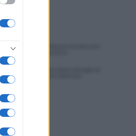
Culiacán, l’influencer Gastélum ucciso
durante una diretta
Droni a Lipsia, allarme sabotaggio nel
cuore logistico dell’Ucraina