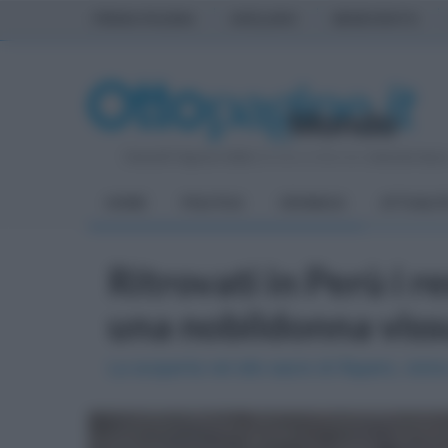
PRIMA PAGINA
AVELLINO
BENEVENTO
Venerdì 7 Agosto 2026
| Direttore Editoriale:
Antonio Sass
HOME
POLITICA
CRONACA
ATTUALIT
Ritrovati in Perù i r
una nobildonna viss
La scoperta nel sito sacro di Áspero, vicino