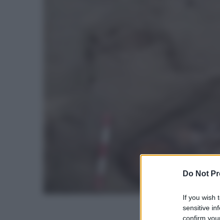
Do Not Pr
If you wish 
sensitive in
confirm your