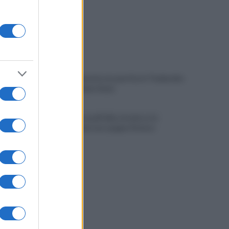
Fulmine durante una partita in Thailandia:
morto Safwan Awae
Hiroshima: quell'alba atomica e la
memoria che non spegne il futuro