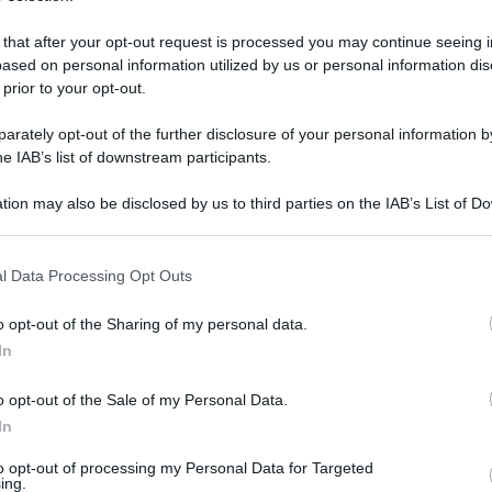
 that after your opt-out request is processed you may continue seeing i
ased on personal information utilized by us or personal information dis
 prior to your opt-out.
rately opt-out of the further disclosure of your personal information by
he IAB’s list of downstream participants.
tion may also be disclosed by us to third parties on the IAB’s List of 
 that may further disclose it to other third parties.
 that this website/app uses one or more Google services and may gath
l Data Processing Opt Outs
including but not limited to your visit or usage behaviour. You may click 
 to Google and its third-party tags to use your data for below specifi
5 aprile 2025 alle 12:16
o opt-out of the Sharing of my personal data.
ogle consent section.
In
nalmente conservati di una donna dell'élite della
ul ruolo femminile nelle società precolombiane
o opt-out of the Sale of my Personal Data.
In
i Áspero, situato lungo la costa settentrionale
to opt-out of processing my Personal Data for Targeted
a luce i resti di una donna vissuta circa 5000
ing.