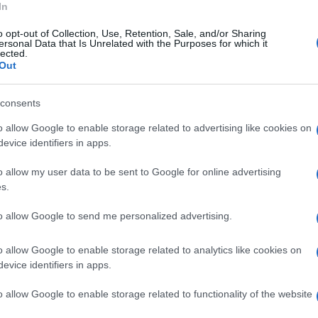
In
ve informazioni sulla civiltà di Caral, la più
e il 1800 a.C.
o opt-out of Collection, Use, Retention, Sale, and/or Sharing
ersonal Data that Is Unrelated with the Purposes for which it
lected.
Out
nni e alta circa 1,5 metri, è stata trovata
consents
sti e adornata con un mantello di piume di ara,
o allow Google to enable storage related to advertising like cookies on
 corredo funerario composto da un becco di
evice identifiers in apps.
i paglia. La presenza di questi oggetti indica il
o allow my user data to be sent to Google for online advertising
s.
tà di Caral .
to allow Google to send me personalized advertising.
o allow Google to enable storage related to analytics like cookies on
uesta scoperta suggerisce che le donne
evice identifiers in apps.
tà di Caral, sfidando l'idea che solo gli uomini
o allow Google to enable storage related to functionality of the website
videnzia l'importanza delle donne nelle