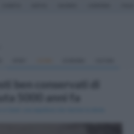
CASERTA
NAPOLI
SALERNO
CAMPANIA
ITALIA
o
À
SPORT
CUCINA
ECONOMIA
CULTURA
esti ben conservati di
uta 5000 anni fa
 a Caral: una sepoltura che riscrive la storia