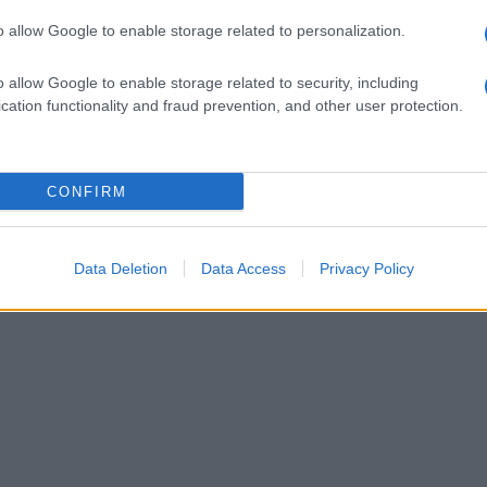
civiltà conosciute .
o allow Google to enable storage related to personalization.
o allow Google to enable storage related to security, including
trova a circa 180 chilometri a nord di Lima e a
cation functionality and fraud prevention, and other user protection.
ssato utilizzato come discarica, è stato
nni '90. La scoperta della nobildonna
CONFIRM
 comprensione delle prime società urbane
Data Deletion
Data Access
Privacy Policy