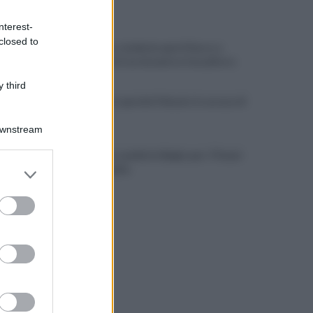
ULTIME NOTIZIE
nterest-
closed to
Thailandia, studente apre il fuoco a
scuola: morti un docente e l’assalitore
 third
Fauci, chi è e perché il Senato lo accusa di
oltraggio
Downstream
Marcinelle, Landini in Belgio per i 70 anni
er and store
della tragedia
to grant or
ed purposes