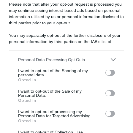
Please note that after your opt-out request is processed you
may continue seeing interest-based ads based on personal
information utilized by us or personal information disclosed to
third parties prior to your opt-out.
You may separately opt-out of the further disclosure of your
personal information by third parties on the IAB’s list of
downstream participants.
Personal Data Processing Opt Outs
This information may also be disclosed by us to third parties
on the IAB’s List of Downstream Participants that may further
I want to opt-out of the Sharing of my
disclose it to other third parties.
personal data.
Opted In
Please note that this website/app uses one or more Google
services and may gather and store information including but
I want to opt-out of the Sale of my
Personal Data.
not limited to your visit or usage behaviour. You may click to
Opted In
grant or deny consent to Google and its third-party tags to
use your data for below specified purposes in below Google
I want to opt-out of processing my
consent section.
Personal Data for Targeted Advertising.
Opted In
I want to opt-out of Collection, Use,