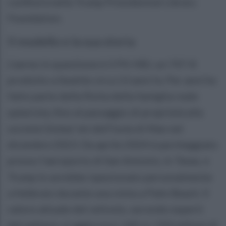
confluirà nella Trump Presidential Library
Foundation.
Il modello e la sua storia
L’aereo in questione è il P4-HBJ, un 747-8
prodotto a Seattle circa 13 anni fa. Per anni ha
fatto parte della flotta della famiglia reale
qatariota, fino al passaggio di proprietà alla
società Global Jet dell’Isola di Man nel
dicembre 2023. Da aprile 2024 è parcheggiato
presso l’aeroporto di San Antonio, in Texas, e
Trump lo avrebbe ispezionato personalmente
a febbraio durante una visita a Palm Beach. Il
valore attuale del velivolo, secondo esperti
del settore, si aggira tra i 145 e i 150 milioni di