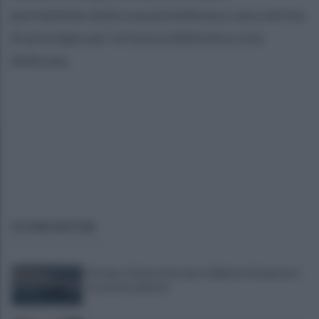
permanente della sua presidenza e una vetrina
di prestigio per la futura biblioteca a lui
dedicata.
ULTIME NOTIZIE
Hormuz, Oman e Iran verso 60 giorni di apertura
tra nuove tensioni