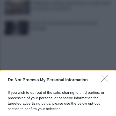
Thailandia, studente apre il fuoco a scuola: morti
un docente e l’assalitore
Fauci, chi è e perché il Senato lo accusa di
oltraggio
Do Not Process My Personal Information
Marcinelle, Landini in Belgio per i 70 anni della
tragedia
If you wish to opt-out of the sale, sharing to third parties, or
processing of your personal or sensitive information for
Fulmine durante una partita in Thailandia: morto
targeted advertising by us, please use the below opt-out
Safwan Awae
section to confirm your selection.