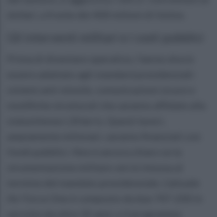
dollari, a fronte dei 400 milioni di listino.
Gli interventi militari e i costi pubblici
Prima di diventare operativo, l’aereo dovrà
essere adattato agli standard presidenziali:
sistemi anti-missile, comunicazioni sicure e
modifiche strutturali che saranno affidate alla
statunitense L3Harris. Questi lavori,
ampiamente milionari, saranno finanziati con
fondi pubblici. Non è ancora chiaro se la
strumentazione militare verrà rimossa al
termine del mandato presidenziale. L'attuale
Air Force One è composto da due 747-200 in
servizio da oltre 35 anni, e il programma