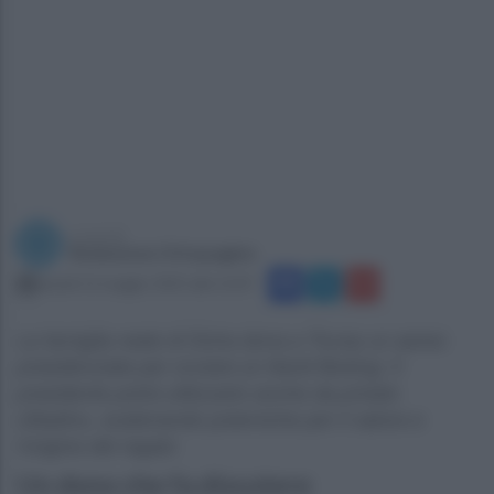
a cura di
Redazione Ottopagine
lunedì 12 maggio 2025 alle 12:07
La famiglia reale di Doha dona a Trump un aereo
presidenziale per ovviare ai ritardi Boeing: Il
presidente potrà utilizzarlo anche da privato
cittadino, scatenando polemiche per il valore e
l'origine del regalo
Un dono che fa discutere