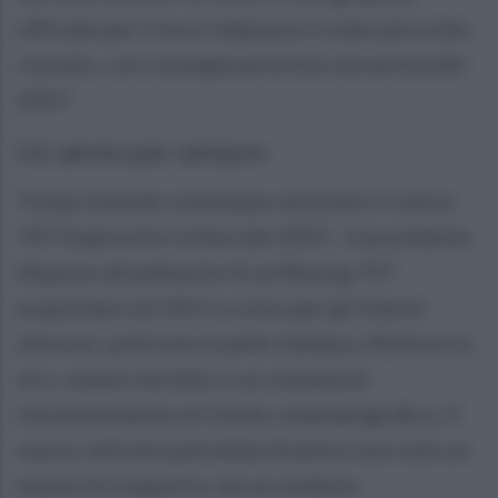
ufficiale per il loro rimpiazzo è stato più volte
rinviato, con consegna prevista non prima del
2027.
Un aereo per sempre
Trump intende comunque utilizzare il nuovo
747-8 già entro la fine del 2025. Il presidente
dispone attualmente di un Boeing 757
acquistato nel 2011 e noto per gli interni
sfarzosi: poltrone in pelle italiana, rifiniture in
oro, camere da letto e un sistema di
intrattenimento di livello cinematografico. Il
nuovo velivolo potrebbe divenire non solo un
mezzo di trasporto, ma un simbolo