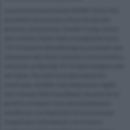
La prossima incarnazione dell'Air Force One
potrebbe non portare la firma diretta del
governo statunitense. Donald Trump, stanco
dei continui ritardi nella consegna dei nuovi
747-8 da parte della Boeing, ha accettato una
donazione dal valore simbolico ed economico
altissimo: un Boeing 747-8 dalla famiglia reale
del Qatar. Secondo fonti giornalistiche
americane, sarebbe il più imponente regalo
mai ricevuto dalla Casa Bianca da parte di un
governo straniero. Il jet sarà inizialmente
modificato con dispositivi di sicurezza per
trasportare il presidente, ma in futuro