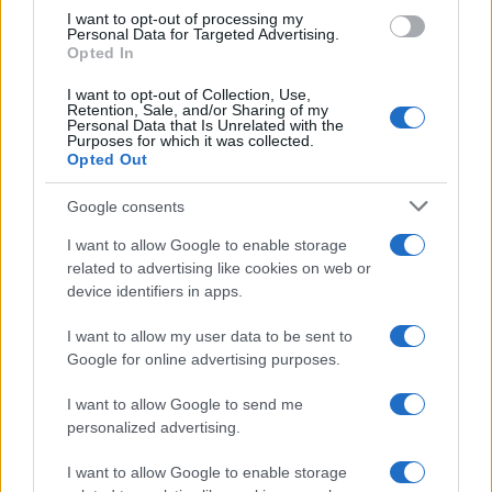
use your data for below specified purposes in below Google
I want to opt-out of processing my
consent section.
Personal Data for Targeted Advertising.
Opted In
I want to opt-out of Collection, Use,
Retention, Sale, and/or Sharing of my
Personal Data that Is Unrelated with the
Purposes for which it was collected.
Opted Out
Google consents
I want to allow Google to enable storage
related to advertising like cookies on web or
device identifiers in apps.
I want to allow my user data to be sent to
Google for online advertising purposes.
I want to allow Google to send me
personalized advertising.
I want to allow Google to enable storage