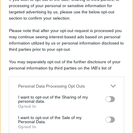
processing of your personal or sensitive information for
Fulmine durante una partita in Thailandia: morto
targeted advertising by us, please use the below opt-out
Safwan Awae
section to confirm your selection.
Please note that after your opt-out request is processed you
may continue seeing interest-based ads based on personal
information utilized by us or personal information disclosed to
third parties prior to your opt-out.
You may separately opt-out of the further disclosure of your
personal information by third parties on the IAB’s list of
downstream participants.
Personal Data Processing Opt Outs
This information may also be disclosed by us to third parties
on the IAB’s List of Downstream Participants that may further
I want to opt-out of the Sharing of my
disclose it to other third parties.
personal data.
Opted In
Please note that this website/app uses one or more Google
services and may gather and store information including but
I want to opt-out of the Sale of my
Personal Data.
not limited to your visit or usage behaviour. You may click to
Opted In
grant or deny consent to Google and its third-party tags to