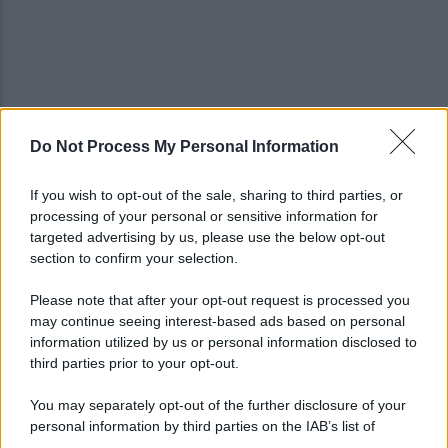
Do Not Process My Personal Information
Marcinelle, Landini in Belgio per i 70 anni della
tragedia
If you wish to opt-out of the sale, sharing to third parties, or
processing of your personal or sensitive information for
Fulmine durante una partita in Thailandia: morto
targeted advertising by us, please use the below opt-out
Safwan Awae
section to confirm your selection.
Please note that after your opt-out request is processed you
may continue seeing interest-based ads based on personal
information utilized by us or personal information disclosed to
third parties prior to your opt-out.
You may separately opt-out of the further disclosure of your
personal information by third parties on the IAB’s list of
downstream participants.