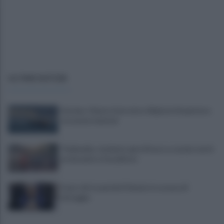
ULTIME NOTIZIE
Hormuz, Oman e Iran verso 60 giorni di apertura
tra nuove tensioni
Thailandia, studente apre il fuoco a scuola: morti
un docente e l’assalitore
Fauci, chi è e perché il Senato lo accusa di
oltraggio