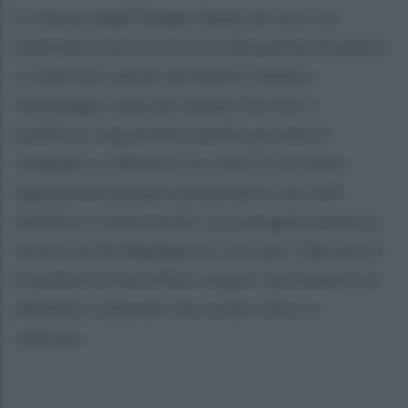
Il ritorno degli
Hunger Games
arriva in un
momento storico in cui le dinamiche di potere
e controllo, anche attraverso media e
tecnologia, sono più attuali che mai. Il
pubblico, soprattutto quello giovane, è
chiamato a riflettere su come le strutture
oppressive possano presentarsi con volti
familiari e rassicuranti. La Lionsgate punta su
Sunrise on the Reaping
non solo per rilanciare il
franchise al box office, ma per riaccendere un
dibattito culturale che va ben oltre lo
schermo.