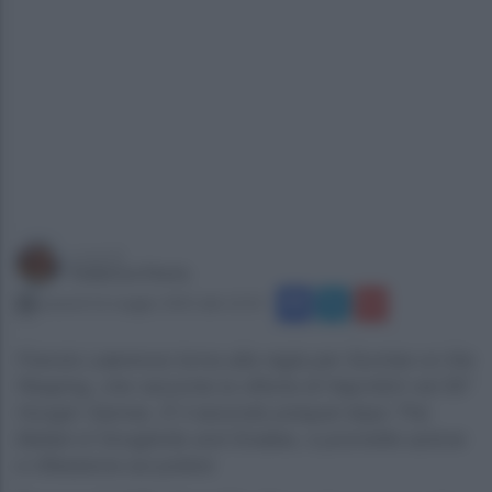
a cura di
Federico Festa
venerdì 16 maggio 2025 alle 12:53
Francis Lawrence torna alla regia per Sunrise on the
Reaping, che racconta la vittoria di Haymitch nel 50°
Hunger Games. È il secondo prequel dopo The
Ballad of Songbirds and Snakes, e promette azione
e riflessione sul potere