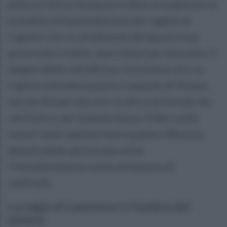
della scrittrice Suzanne Collins di esplorare la
brutalità istituzionalizzata del regime di
Capitol City, in un’edizione dei giochi resa
ancora più crudele: due tributi per distretto, il
doppio della carneficina. Una mossa con cui
Capitol intendeva punire il popolo di Panem,
ma che finì per lasciare cicatrici profonde nel
vincitore e nel sistema stesso. Il film vuole
essere tanto spettacolare quanto riflessivo,
denunciando ancora una volta
l'intrattenimento come strumento di
controllo.
La regia di Lawrence e l’ombra del
potere