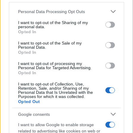
Personal Data Processing Opt Outs
This information may also be disclosed by us to third parties
on the IAB’s List of Downstream Participants that may further
I want to opt-out of the Sharing of my
disclose it to other third parties.
personal data.
Opted In
Please note that this website/app uses one or more Google
services and may gather and store information including but
I want to opt-out of the Sale of my
Personal Data.
not limited to your visit or usage behaviour. You may click to
Opted In
grant or deny consent to Google and its third-party tags to
use your data for below specified purposes in below Google
I want to opt-out of processing my
consent section.
Personal Data for Targeted Advertising.
Opted In
I want to opt-out of Collection, Use,
Retention, Sale, and/or Sharing of my
Personal Data that Is Unrelated with the
Purposes for which it was collected.
Opted Out
Google consents
I want to allow Google to enable storage
related to advertising like cookies on web or