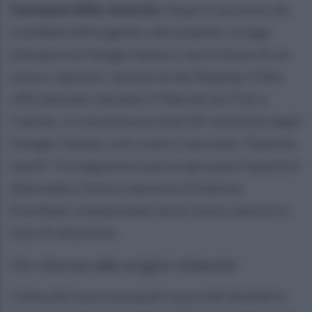
Il prequel della rinascita.
Dopo il successo de
La ballata dell'usignolo e del serpente
, la saga
distopica di
Hunger Games
si arricchisce di un
nuovo capitolo:
Sunrise on the Reaping
. Il film,
ufficializzato durante il Marché du Film a
Cannes, si concentrerà sulla 50ª edizione degli
Hunger Games, noti come il secondo "Quarter
Quell". Protagonista sarà un giovane Haymitch
Abernathy, futuro mentore di Katniss
Everdeen, interpretato da un nuovo attore in
fase di selezione.
Un ritorno alle origini violente
L’idea del nuovo prequel nasce dal desiderio