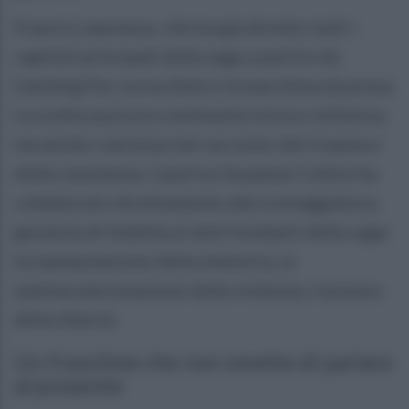
Francis Lawrence, che ha già diretto tutti i
capitoli principali della saga a partire da
Catching Fire
, torna dietro la macchina da presa.
La scelta assicura continuità visiva e stilistica,
ma anche coerenza nel racconto del trauma e
della resistenza. L’autrice Suzanne Collins ha
collaborato direttamente alla sceneggiatura,
garanzia di fedeltà ai temi fondanti della saga:
la manipolazione della memoria, la
spettacolarizzazione della violenza, il prezzo
della libertà.
Un franchise che non smette di parlare
al presente