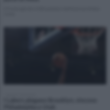
Di fronte agli oltre 4.000 spettatori dell'American Airlines
Center
domenica 11 aprile 2021
I Lakers piegano Brooklyn, vincono
Philadelphia e Utah