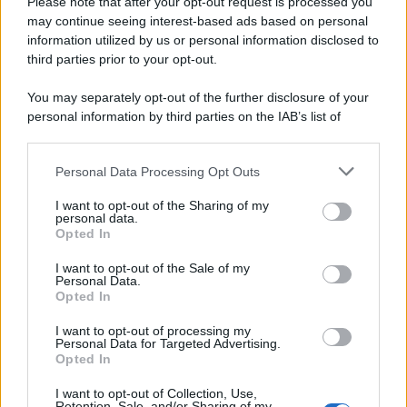
Please note that after your opt-out request is processed you
may continue seeing interest-based ads based on personal
information utilized by us or personal information disclosed to
third parties prior to your opt-out.
You may separately opt-out of the further disclosure of your
personal information by third parties on the IAB’s list of
downstream participants.
Personal Data Processing Opt Outs
This information may also be disclosed by us to third parties
on the IAB’s List of Downstream Participants that may further
I want to opt-out of the Sharing of my
disclose it to other third parties.
personal data.
Opted In
Please note that this website/app uses one or more Google
services and may gather and store information including but
I want to opt-out of the Sale of my
Personal Data.
not limited to your visit or usage behaviour. You may click to
Opted In
grant or deny consent to Google and its third-party tags to
use your data for below specified purposes in below Google
I want to opt-out of processing my
consent section.
Personal Data for Targeted Advertising.
Opted In
I want to opt-out of Collection, Use,
Retention, Sale, and/or Sharing of my