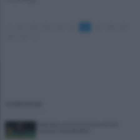
«
21
22
23
24
25
26
27
28
29
30
31
»
ULTIME NOTIZIE
Salernitana, ruota tutto intorno a D'Ursi:
tentativo di due big della C