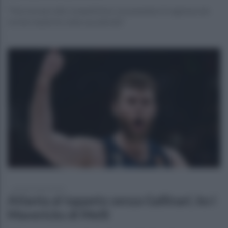
"Può tornare alle competizioni, assumendosi il ragionevole
rischio implicito nella sua attività"
giovedì 8 aprile 2021
Atlanta al tappeto senza Gallinari, ko i
Mavericks di Melli