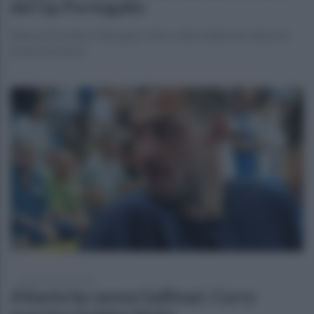
del Gp Portogallo
Bene anche Marc Marquez: l'otto volte iridato ha chiuso in
sesta posizione
venerdì 16 aprile 2021
Atlanta ko senza Gallinari, Curry