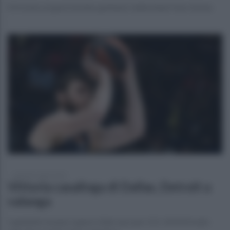
Di fronte ai quasi tremila spettatori della State Farm Arena
martedì 6 aprile 2021
Vittoria casalinga di Dallas, Detroit a
valanga
l quintetto texano supera Utah Jazz per 111-103 di fronte