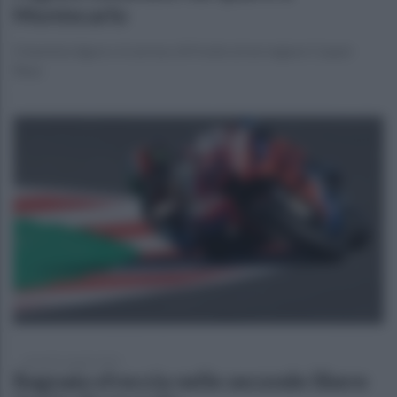
Montecarlo
Il tennista ligure si è arreso di fronte al norvegese Casper
Ruus
venerdì 16 aprile 2021
Bagnaia sfreccia nelle seconde libere