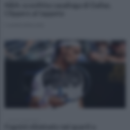
NBA: sconfitta casalinga di Dallas,
Clippers al tappeto
I risultati della notte
venerdì 16 aprile 2021
Fognini eliminato nei quarti a