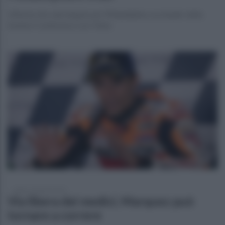
Vittoria che vale doppio per Philadelphia, ora leader della
Eastern Conference con i Nets
sabato 10 aprile 2021
Via libera dei medici, Marquez può
tornare a correre