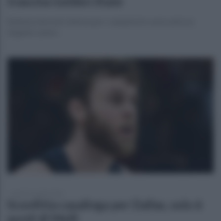
trascina Golden State
Battuta d'arresto interna per i campioni in carica dei Los
Angeles Lakers
lunedì 12 aprile 2021
Sconfitta casalinga per Dallas, solo 6
punti di Melli