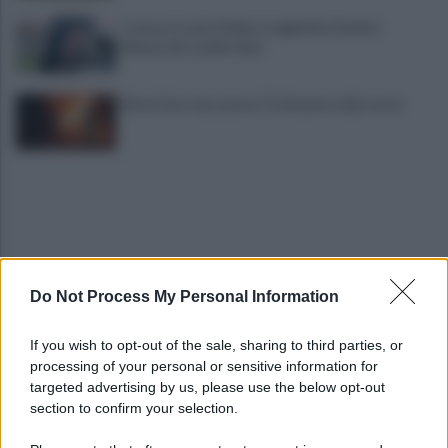
Cavese, la Juve Stabia si aggiudica il primo
Memorial Catello Mari
Rione Ferrovia, Lancia Y in fiamme nella notte
Do Not Process My Personal Information
Latemar, 14enne precipita per 50 metri e muore
If you wish to opt-out of the sale, sharing to third parties, or
davanti ai genitori
processing of your personal or sensitive information for
targeted advertising by us, please use the below opt-out
section to confirm your selection.
Trovato morto in casa in una pozza di sangue: il
giallo della morte di Sergio