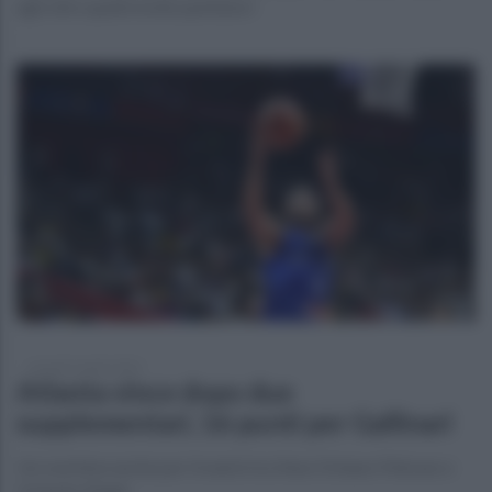
agli oltre quattromila spettatori
venerdì 2 aprile 2021
Atlanta vince dopo due
supplementari, 16 punti per Gallinari
Un overtime anche per il match tra New Orleans Pelicans e
Orlando Magic