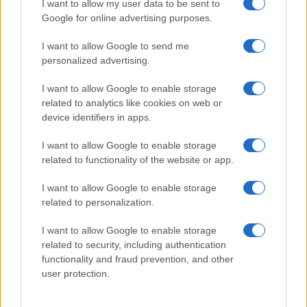
I want to allow my user data to be sent to
Google for online advertising purposes.
I want to allow Google to send me
personalized advertising.
I want to allow Google to enable storage
related to analytics like cookies on web or
device identifiers in apps.
I want to allow Google to enable storage
related to functionality of the website or app.
I want to allow Google to enable storage
CHI SIAMO
CONTATTI
PUBBLICITÀ
LAVORA CON NOI
related to personalization.
PRIVACY / COOKIE POLICY
PREFERENZE PRIVACY
I want to allow Google to enable storage
OTTO CHANNEL
related to security, including authentication
functionality and fraud prevention, and other
user protection.
Registrazione del Tribunale di Avellino n. 331 del 23/11/1995