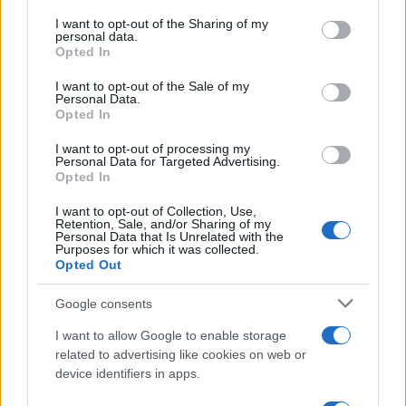
on the IAB’s List of Downstream Participants that may further
I want to opt-out of the Sharing of my
disclose it to other third parties.
personal data.
Opted In
Please note that this website/app uses one or more Google
services and may gather and store information including but
I want to opt-out of the Sale of my
Personal Data.
not limited to your visit or usage behaviour. You may click to
Opted In
grant or deny consent to Google and its third-party tags to
use your data for below specified purposes in below Google
I want to opt-out of processing my
consent section.
Personal Data for Targeted Advertising.
Opted In
I want to opt-out of Collection, Use,
Retention, Sale, and/or Sharing of my
Personal Data that Is Unrelated with the
Purposes for which it was collected.
Opted Out
Google consents
I want to allow Google to enable storage
related to advertising like cookies on web or
device identifiers in apps.