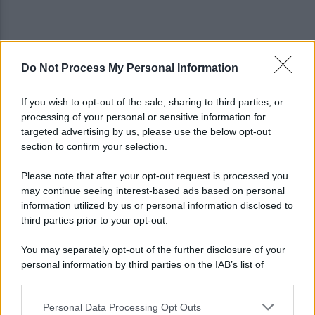
Do Not Process My Personal Information
Marcinelle, Landini in Belgio per i 70 anni della
tragedia
If you wish to opt-out of the sale, sharing to third parties, or
processing of your personal or sensitive information for
Fulmine durante una partita in Thailandia: morto
targeted advertising by us, please use the below opt-out
Safwan Awae
section to confirm your selection.
Please note that after your opt-out request is processed you
may continue seeing interest-based ads based on personal
information utilized by us or personal information disclosed to
third parties prior to your opt-out.
You may separately opt-out of the further disclosure of your
personal information by third parties on the IAB’s list of
downstream participants.
Personal Data Processing Opt Outs
This information may also be disclosed by us to third parties