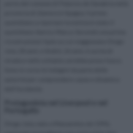
porte del comune di Palacios de Sanabria nella
provincia di Zamora in Spagna. Il primo
quotidiano a riportare la notizia è stato il
quotidiano iberico Marca. Secondo una prima
ricostruzione l'auto su cui viaggiavano Diogo
Jota, 28 anni, e André, 26 anni, è uscita di
strada e nello schianto avrebbe preso fuoco.
Sono in corso le indagini da parte delle
autorità per comprendere cause e dinamica
dell'incidente.
Protagonista nel Liverpool e nel
Portogallo
Diogo Jota, nato a Massarelos nel 1996,
nazionale portoghese con cui ha vinto due