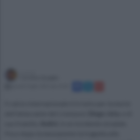
a cura di
Carmine Quaglia
giovedì 3 luglio 2025 alle 10:38
Il calcio internazionale è in lutto per la morte
dell'attaccante del Liverpool,
Diogo
Jota
, e di
suo fratello,
André
, in un incidente stradale.
Poco dopo la mezzanotte la tragedia alle