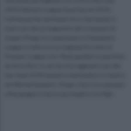
UEFA Nations League (la prima nel 2019,
l'ultima poche settimane fa in Germania), è
stato uno dei protagonisti del Liverpool di
Jurgen Klopp tra campionato e Champions
League e nella scorsa stagione ha vinto la
Premier League con i Reds guidati in panchina
da Arne Slot. In carriera ha raggiunto uno dei
top-team d'Oltremanica mettendosi in mostra
nel Wolverhampton. Diogo Jota si era sposato
a fine giugno e lascia una moglie e tre figli.