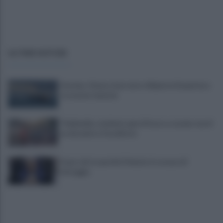
ULTIME NOTIZIE
Hormuz, Oman e Iran verso 60 giorni di apertura
tra nuove tensioni
Thailandia, studente apre il fuoco a scuola: morti
un docente e l’assalitore
Fauci, chi è e perché il Senato lo accusa di
oltraggio