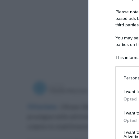
Please note
based ads b
third parties
You may sepa
parties on t
This informa
Participants
Please note
Persona
information 
a cura di
deny consent
giovedì 7
Claudio Mazzone
I want t
in below Go
Opted 
Ottaviano
.
L’Arpac (Agenzia regionale 
I want t
prosegue nelle attività di valutazione de
Opted 
colpito lo stabilimento della Adler Plas
I want 
Advertis