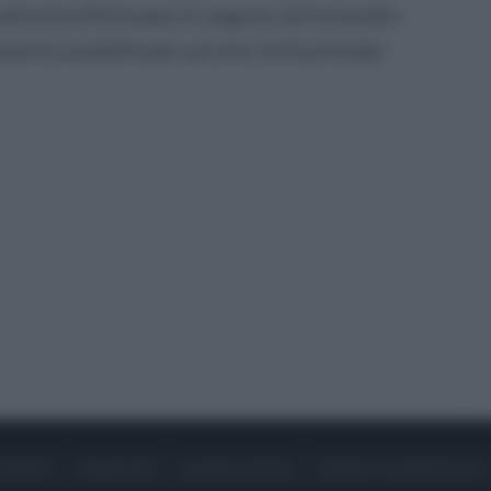
 attività effettuate in seguito all'incendio
enti e pubblicate sul sito istituzionale
ONTATTI
PUBBLICITÀ
LAVORA CON NOI
PRIVACY / COOKIE POLICY