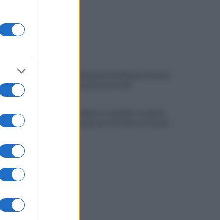
Restyling Maradona? Il Napoli ha le idee
chiare: la posizione del club
Cappuccio bianco e machete, assalta il
negozio: incastrato dai video, arrestato