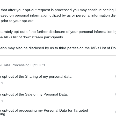
 that after your opt-out request is processed you may continue seeing i
ased on personal information utilized by us or personal information dis
 prior to your opt-out.
rately opt-out of the further disclosure of your personal information by
he IAB’s list of downstream participants.
tion may also be disclosed by us to third parties on the IAB’s List of 
 that may further disclose it to other third parties.
 that this website/app uses one or more Google services and may gath
l Data Processing Opt Outs
including but not limited to your visit or usage behaviour. You may click 
 to Google and its third-party tags to use your data for below specifi
 maggio 2020 alle 17:06
o opt-out of the Sharing of my personal data.
ogle consent section.
In
per la protezione ambientale della Campania)
o opt-out of the Sale of my Personal Data.
gli effetti ambientali dell'esplosione che ha
In
tic a Ottaviano.
to opt-out of processing my Personal Data for Targeted
ing.