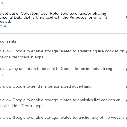
rio sito istituzionale i primi dati acquisiti
In
o di inquinanti atmosferici. I dati al
o opt-out of Collection, Use, Retention, Sale, and/or Sharing
ersonal Data that Is Unrelated with the Purposes for which it
 periodo di tempo che va dalle ore 13 di ieri
lected.
Out
consents
 si è riscontrato un aumento della
o allow Google to enable storage related to advertising like cookies on
e oltre il limite posto come media
evice identifiers in apps.
 mattina al di sotto del valore limite. Il
o allow my user data to be sent to Google for online advertising
strato picchi significativi. Per quanto
s.
i sono mantenute superiori al limite annuo di 5
to allow Google to send me personalized advertising.
ome media annua nella legislazione vigente,
arametri (ossidi di azoto, monossido di carbonio
o allow Google to enable storage related to analytics like cookies on
evice identifiers in apps.
i elevati. La pubblicazione dei dati del
za giornaliera.
o allow Google to enable storage related to functionality of the website