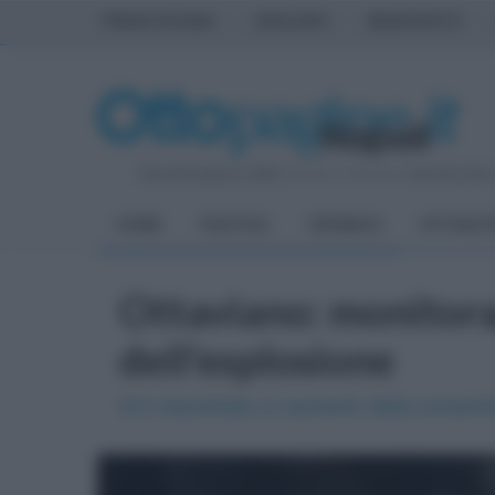
PRIMA PAGINA
AVELLINO
BENEVENTO
Giovedì 6 Agosto 2026
| Direttore Editoriale:
Antonio Sass
HOME
POLITICA
CRONACA
ATTUALIT
Ottaviano: monitorag
dell'esplosione
SI è riscontrato un aumento della concentr