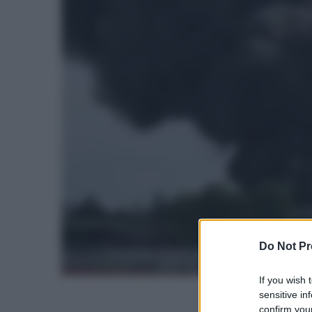
Do Not Pr
If you wish 
sensitive in
confirm your