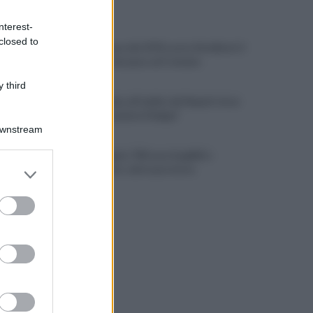
ULTIME NOTIZIE
nterest-
closed to
Napoli, causa del 1976 costa 56 milioni: il
verdetto che pesa sul Comune
 third
Lukaku vicino all'addio dal Napoli: dove
potrebbe andare il belga?
Downstream
Campi Flegrei, 700 case inagibili e
er and store
sgomberate: sale la protesta
to grant or
ed purposes