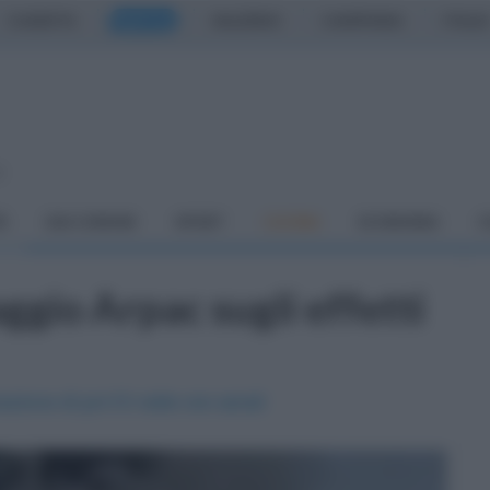
CASERTA
NAPOLI
SALERNO
CAMPANIA
ITALIA
o
À
DAI COMUNI
SPORT
CUCINA
ECONOMIA
C
gio Arpac sugli effetti
azione di pm10 nelle ore serali