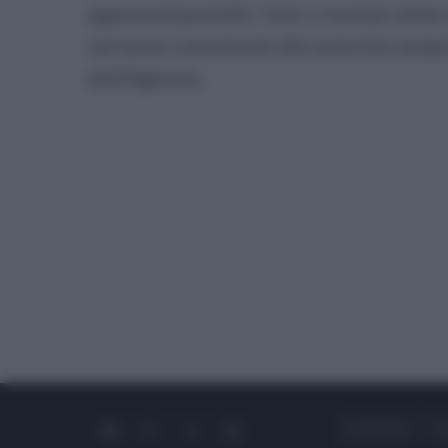
appena disponibili. Tutti i risultati delle
verranno comunicati alle autorità compet
dell'Agenzia.
CHI SIAMO
C