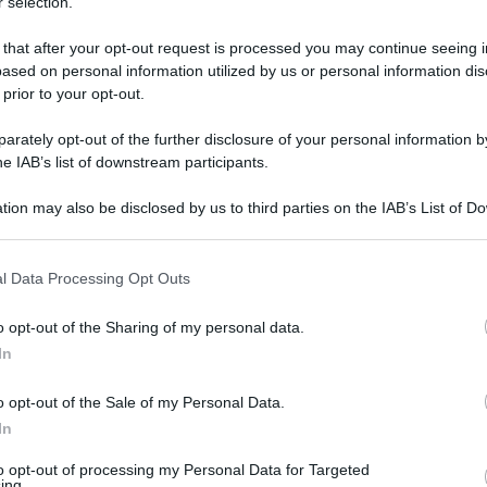
 selection.
 that after your opt-out request is processed you may continue seeing i
ased on personal information utilized by us or personal information dis
 prior to your opt-out.
rately opt-out of the further disclosure of your personal information by
he IAB’s list of downstream participants.
tion may also be disclosed by us to third parties on the IAB’s List of 
 that may further disclose it to other third parties.
 that this website/app uses one or more Google services and may gath
l Data Processing Opt Outs
including but not limited to your visit or usage behaviour. You may click 
 luglio 2022 alle 08:07
 to Google and its third-party tags to use your data for below specifi
o opt-out of the Sharing of my personal data.
ogle consent section.
In
cione, ingegnere elettronico che guida la SMS
 Milano e Londra. Il video della conviviale.
o opt-out of the Sale of my Personal Data.
In
del
Rotary Club di Napoli
con la nomina
 prof.
Aldo Aveta
. Ascione guiderà il sodalizio
to opt-out of processing my Personal Data for Targeted
ing.