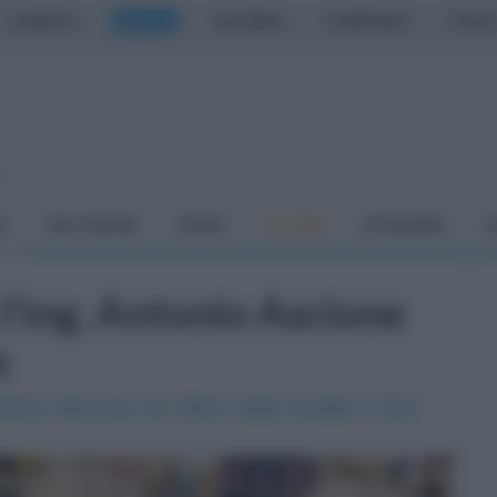
CASERTA
NAPOLI
SALERNO
CAMPANIA
ITALIA
o
À
DAI COMUNI
SPORT
CUCINA
ECONOMIA
C
l'ing. Antonio Ascione
e
olini's Hall dove nel 1924 è stato fondato il Club