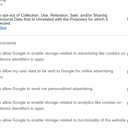
passaggio delle consegne
con Aveta si è
In
nalmente ha luogo presso il Bertolini’s Hall,
o opt-out of Collection, Use, Retention, Sale, and/or Sharing
ersonal Data that Is Unrelated with the Purposes for which it
dato il Club.
lected.
Out
ria elettronica, è socio fondatore e Presidente
consents
l’Unione Industriali di Napoli leader in Italia
o allow Google to enable storage related to advertising like cookies on
nication Technologies, Premio Nazionale per
evice identifiers in apps.
di a Napoli, Roma, Firenze, Milano e Londra.
o allow my user data to be sent to Google for online advertising
s.
rande onore ed emozione
”, ha dichiarato Ascione
 a centocinquanta persone, ricordando il
to allow Google to send me personalized advertising.
Decano del Distretto 2101. “N
el comune senso di
o allow Google to enable storage related to analytics like cookies on
redito un Club in buona salute grazie al lavoro del
evice identifiers in apps.
 nutrito in questi anni dell’esperienza
o allow Google to enable storage related to functionality of the website
 cercherò di metterla in campo con tante buone