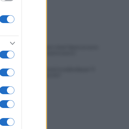
Napoli, Meret o Savic? Spunta un nuovo
nome per la porta azzurra!
Dj Godzi: al via il crowdfunding per "Il
Suono Interrotto"