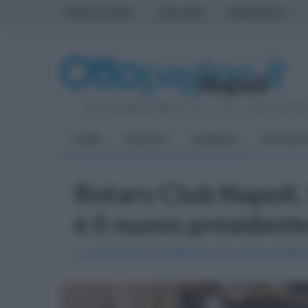
PRIMA PAGINA
AVELLINO
BENEVENTO
Venerdì 7 Agosto 2026
| Direttore Editoriale:
Antonio Sass
HOME
POLITICA
CRONACA
ATTUALIT
Rotary Club Napoli, 
è il nuovo president
La cerimonia di ingresso si è svolta al Bert