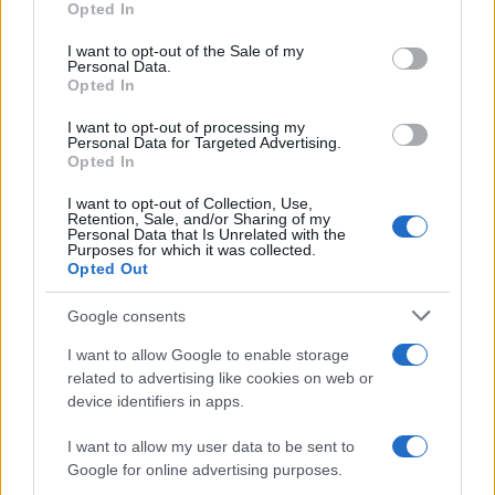
Opted In
Please note that this website/app uses one or more Google
services and may gather and store information including but
I want to opt-out of the Sale of my
Personal Data.
not limited to your visit or usage behaviour. You may click to
Opted In
grant or deny consent to Google and its third-party tags to
use your data for below specified purposes in below Google
I want to opt-out of processing my
consent section.
Personal Data for Targeted Advertising.
Opted In
I want to opt-out of Collection, Use,
Retention, Sale, and/or Sharing of my
Personal Data that Is Unrelated with the
Purposes for which it was collected.
Opted Out
Google consents
I want to allow Google to enable storage
related to advertising like cookies on web or
device identifiers in apps.
I want to allow my user data to be sent to
Google for online advertising purposes.