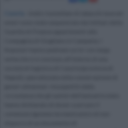
Casoria
.
Undici tonnellate di tabacchi lavorati
esteri sono state sequestrate dai militari della
Guardia di Finanza appartenenti alla
Compagnia di Giugliano in Campania. I
finanzieri hanno pedinato un tir con targa
serba che si è concluso all'interno di una
società di logistica di Casoria (provincia di
Napoli), specializzata nella conservazione di
generi alimentari. Insospettiti dalla
circostanza che gli autisti dell'autoarticolato
hanno dichiarato di dover scaricare il
contenuto (gomme da masticare) e di non
disporre di un documento di