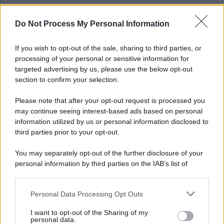
Do Not Process My Personal Information
Gabriel Jesus al Napoli? Pista concreta: le ultime
sulla trattativa
If you wish to opt-out of the sale, sharing to third parties, or
processing of your personal or sensitive information for
Napoli, Meret o Savic? Spunta un nuovo nome per
targeted advertising by us, please use the below opt-out
la porta azzurra!
section to confirm your selection.
Please note that after your opt-out request is processed you
may continue seeing interest-based ads based on personal
information utilized by us or personal information disclosed to
third parties prior to your opt-out.
You may separately opt-out of the further disclosure of your
personal information by third parties on the IAB’s list of
downstream participants.
Personal Data Processing Opt Outs
This information may also be disclosed by us to third parties
on the IAB’s List of Downstream Participants that may further
I want to opt-out of the Sharing of my
disclose it to other third parties.
personal data.