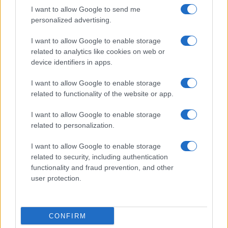
I want to allow Google to send me
personalized advertising.
I want to allow Google to enable storage
related to analytics like cookies on web or
device identifiers in apps.
I want to allow Google to enable storage
related to functionality of the website or app.
I want to allow Google to enable storage
CHI SIAMO
CONTATTI
PUBBLICITÀ
LAVORA CON NOI
related to personalization.
PRIVACY / COOKIE POLICY
PREFERENZE PRIVACY
I want to allow Google to enable storage
OTTO CHANNEL
related to security, including authentication
functionality and fraud prevention, and other
user protection.
Registrazione del Tribunale di Avellino n. 331 del 23/11/1995
Iscritto al Registro degli Operatori di Comunicazione n. 37512
© Riproduzione Riservata – Ne è consentita esclusivamente una
CONFIRM
riproduzione parziale con citazione della fonte corretta