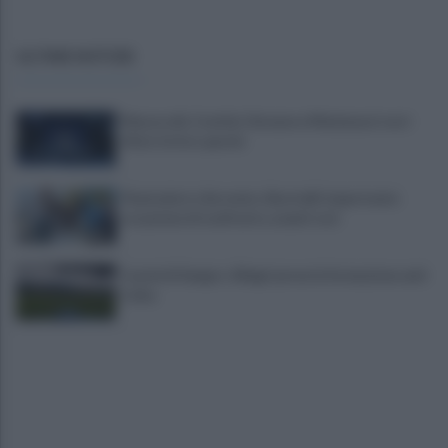
ULTIME NOTIZIE
Mazzocchi, Contini, Giovane e Marianucci con i
tifosi: le loro parole
Piantedosi a Sorrento, Rastrelli: importante
occasione di confronto, avanti così
Castel di Sangro: Allegri prova la formazione anti
Celta