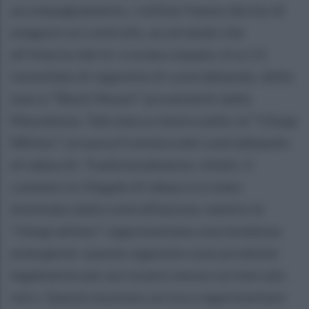
accompagnamento, i militari hanno deciso di
eseguire un controllo, accertando che
all'interno del tir vi erano stipate circa 11
tonnellate di sigarette di contrabbando, della
marca "Black Mount" provenienti dalla
Macedonia. Tale marca rientra nelle cd "Cheap
Whites", la nuova frontiera del contrabbando
di tabacchi. Tradizionalmente, infatti, il
commercio illegale di tabacco è stato
dominato dalla contraffazione, mentre le
"cheap whites" rappresentano una tendenza
emergente: queste sigarette sono prodotte
legalmente per poi essere messe sul mercato
nero. Questo business arriva a rappresentare