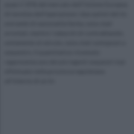
quasi il 35% del mercato dell'Unione Europea.
Al termine dell'operazione i due autisti del tir,
entrambi di nazionalità Serba, sono stati
arrestati, mentre i tabacchi di contrabbando,
unitamente al veicolo, sono stati sottoposti a
sequestro. Il quantitativo rinvenuto
rappresenta uno dei più ingenti sequestri mai
effettuato nella provincia napoletana
all'interno di un tir.