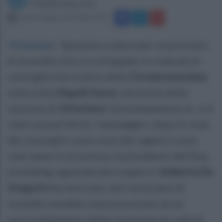
Claudio Mazzone
lunedì 3 giugno 2019 alle 19:20
Ottaviano
.
Spavento e paura per un principio
di incendio che si è sviluppato in coda ad un
convoglio ferroviario della
Circumvesuviana
sulla tratta
Napoli-Sarno
, nei pressi della
stazione di
Ottaviano
, fortunatamente no vi è
stato nessun ferito. I passeggeri, dopo lo stop
del convoglio, sono scesi dai vagoni e sono
stati messi in sicurezza. Il presidente dell'Eav,
la holding regionale dei trasporti,
Umberto De
Gregorio
ha reso noto che il principio di
incendio sarebbe stato provocato da un
surriscaldamento delle resistenze di coda al