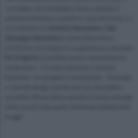
convoglio, che avrebbero fatto scattare il
sistema d'allarme e quindi lo stop del treno. La
circolazione tra
Somma Vesuviana
e
San
Giuseppe Vesuviano
è stata interrotta e
sostituita con trasporto su gomma ma secondo
De Gregorio
dovrebbe essere ripristinata in
tempi brevi. "
C'è stato solo fumo e nessuna
fiammata
- ha spiegato il presidente -
Purtroppo
ci sono dei disagi e queste cose non dovrebbero
succedere. Ma accadono quando si hanno convogli
molto vecchi come quello interessato dall'episodio
di oggi'
'.