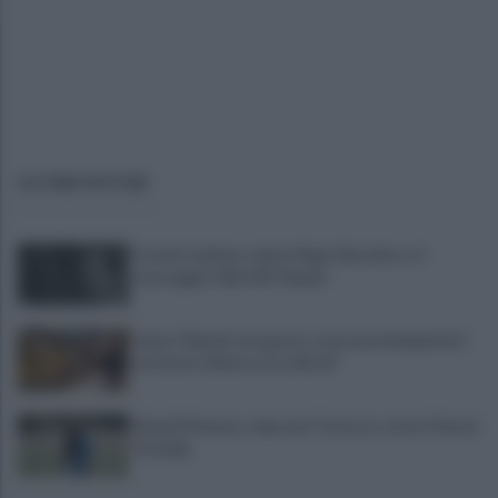
ULTIME NOTIZIE
Il calcio italiano saluta Pippo Marchioro: il
messaggio della SSC Napoli
Linea 1 Napoli, ad agosto stop ai prolungamenti
notturni: ultima corsa alle 23
Napoli Women, colpo per l'attacco: arriva Chanté
Dompig