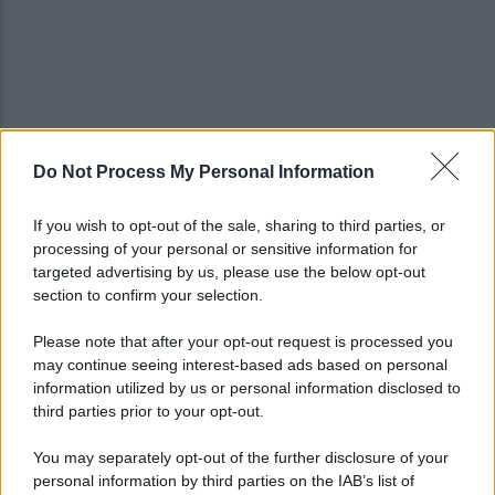
Do Not Process My Personal Information
Allenamento sotto la pioggia a Castel di Sangro:
in campo Mctominay e De Bruyne
If you wish to opt-out of the sale, sharing to third parties, or
processing of your personal or sensitive information for
Spiagge Napoli: blitz ASIA per l'ambiente a San
targeted advertising by us, please use the below opt-out
Giovanni a Teduccio
section to confirm your selection.
Please note that after your opt-out request is processed you
may continue seeing interest-based ads based on personal
information utilized by us or personal information disclosed to
third parties prior to your opt-out.
You may separately opt-out of the further disclosure of your
personal information by third parties on the IAB’s list of