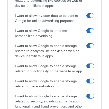
related to advertising like cookies on web or
device identifiers in apps.
I want to allow my user data to be sent to
Google for online advertising purposes.
I want to allow Google to send me
personalized advertising.
I want to allow Google to enable storage
related to analytics like cookies on web or
device identifiers in apps.
I want to allow Google to enable storage
related to functionality of the website or app.
I want to allow Google to enable storage
CHI SIAMO
CONTATTI
PUBBLICITÀ
LAVORA CON NOI
related to personalization.
PRIVACY / COOKIE POLICY
PREFERENZE PRIVACY
I want to allow Google to enable storage
OTTO CHANNEL
related to security, including authentication
functionality and fraud prevention, and other