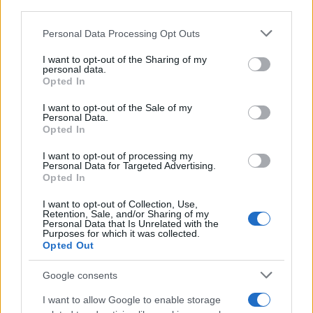
downstream participants.
Personal Data Processing Opt Outs
This information may also be disclosed by us to third parties
on the IAB’s List of Downstream Participants that may further
I want to opt-out of the Sharing of my
disclose it to other third parties.
personal data.
Opted In
Please note that this website/app uses one or more Google
services and may gather and store information including but
I want to opt-out of the Sale of my
Personal Data.
not limited to your visit or usage behaviour. You may click to
Opted In
grant or deny consent to Google and its third-party tags to
use your data for below specified purposes in below Google
I want to opt-out of processing my
consent section.
Personal Data for Targeted Advertising.
Opted In
I want to opt-out of Collection, Use,
Retention, Sale, and/or Sharing of my
Personal Data that Is Unrelated with the
Purposes for which it was collected.
Opted Out
Google consents
I want to allow Google to enable storage