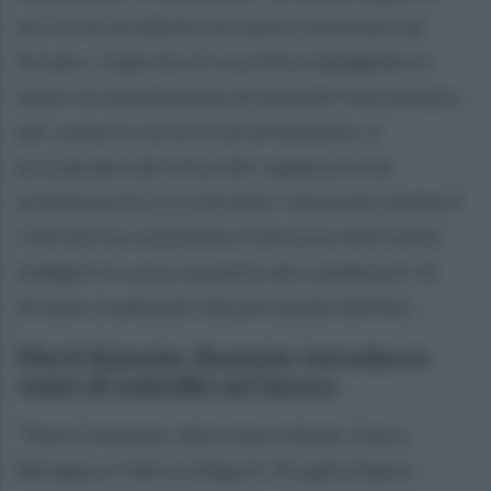
ieri in un incidente sul lavoro avvenuto ad
Arzano. L'operaio di una ditta impegnata in
lavori di installazione di pannelli fotovoltaici,
per cause in corso di accertamento, è
precipitato dal tetto del capannone da
un'altezza di circa 10 metri. Sul posto anche il
118 che ha constatato il decesso dell'uomo.
Indagini in corso da parte dei carabinieri di
Arzano coadiuvati dal personale dell'Asl.
Morti bianche, Ruotolo: introdurre
reato di omicidio sul lavoro
"Morti bianche. Altre due vittime. Una a
Bologna e l'altra a Napoli. Ricapitoliamo: