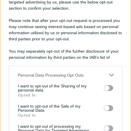
Napoli Futsal, arriva Joao Timm: «Un onore
targeted advertising by us, please use the below opt-out
essere qui»
section to confirm your selection.
Please note that after your opt-out request is processed you
may continue seeing interest-based ads based on personal
information utilized by us or personal information disclosed to
third parties prior to your opt-out.
You may separately opt-out of the further disclosure of your
personal information by third parties on the IAB’s list of
downstream participants.
Personal Data Processing Opt Outs
This information may also be disclosed by us to third parties
on the IAB’s List of Downstream Participants that may further
I want to opt-out of the Sharing of my
disclose it to other third parties.
personal data.
Opted In
Please note that this website/app uses one or more Google
services and may gather and store information including but
I want to opt-out of the Sale of my
Personal Data.
not limited to your visit or usage behaviour. You may click to
Opted In
grant or deny consent to Google and its third-party tags to
use your data for below specified purposes in below Google
I want to opt-out of processing my
consent section.
Personal Data for Targeted Advertising.