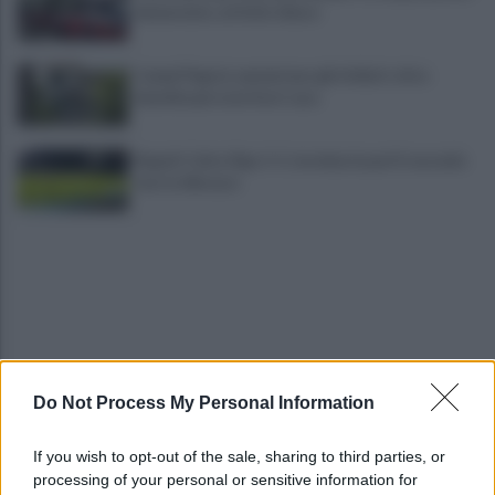
denunciate, attività chiuse
Campi Flegrei, aumentano gli sfollati: oltre
duemila persone fuori casa
Napoli-Celta Vigo 1-1: termina in pari il secondo
test in Abruzzo
Do Not Process My Personal Information
Lukaku verso il Fenerbache: ha l'accordo col club
If you wish to opt-out of the sale, sharing to third parties, or
processing of your personal or sensitive information for