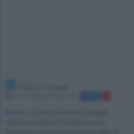
a cura di
Redazione Ottopagine
giovedì 14 settembre 2023 alle 10:11
Arzano
.
Un uomo di 44 anni, Giuseppe
Lisbino, residente a Frattaminore, nel
napoletano, è decedeuto nel pomeriggio di