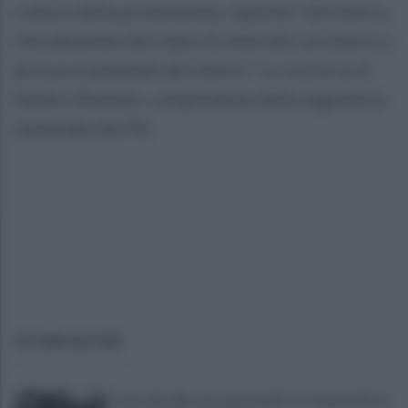
cultura della prevenzione, ispettori del lavoro,
introduzione del reato di omicidio sul lavoro e
procura nazionale del lavoro". Lo scrive su X
Sandro Ruotolo, componente della segreteria
nazionale del Pd.
ULTIME NOTIZIE
Controlli sulle onoranze funebri: tre imprenditori