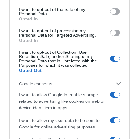
Please note that this website/app uses one or more Google
services and may gather and store information including but
I want to opt-out of the Sale of my
Personal Data.
not limited to your visit or usage behaviour. You may click to
Opted In
grant or deny consent to Google and its third-party tags to
use your data for below specified purposes in below Google
I want to opt-out of processing my
consent section.
Personal Data for Targeted Advertising.
Opted In
I want to opt-out of Collection, Use,
Retention, Sale, and/or Sharing of my
Personal Data that Is Unrelated with the
Purposes for which it was collected.
Opted Out
Google consents
I want to allow Google to enable storage
related to advertising like cookies on web or
device identifiers in apps.
I want to allow my user data to be sent to
Google for online advertising purposes.