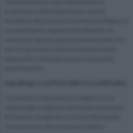
Danilo Iervolino, noto imprenditore e
proprietario della Salernitana, nonché
fondatore dell’università telematica Pegaso. Il
provvedimento riguarda Villa Bismark, la
residenza caprese acquistata da Iervolino tre
anni fa, dove sono state riscontrate alcune
opere edili realizzate senza le necessarie
autorizzazioni.
Sopralluogo e verifiche delle forze dell’ordine
L’ordinanza è stata emessa a seguito di un
sopralluogo congiunto effettuato da Guardia
di Finanza, Carabinieri e Polizia Municipale,
che ha portato alla scoperta di diversi