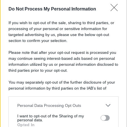
Do Not Process My Personal Information
Lukaku vicino all'addio dal Napoli: dove potrebbe
andare il belga?
If you wish to opt-out of the sale, sharing to third parties, or
processing of your personal or sensitive information for
Campi Flegrei, 700 case inagibili e sgomberate:
targeted advertising by us, please use the below opt-out
sale la protesta
section to confirm your selection.
Please note that after your opt-out request is processed you
may continue seeing interest-based ads based on personal
information utilized by us or personal information disclosed to
third parties prior to your opt-out.
You may separately opt-out of the further disclosure of your
personal information by third parties on the IAB’s list of
downstream participants.
Personal Data Processing Opt Outs
This information may also be disclosed by us to third parties
on the IAB’s List of Downstream Participants that may further
I want to opt-out of the Sharing of my
disclose it to other third parties.
personal data.
Opted In