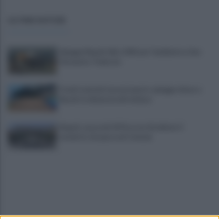
ULTIME NOTIZIE
Spiagge Napoli: blitz ASIA per l'ambiente a San
Giovanni a Teduccio
Fondi stanziati ma mai spesi e spiagge chiuse a
Bacoli: la denuncia del sindaco
Napoli, causa del 1976 costa 56 milioni: il
verdetto che pesa sul Comune