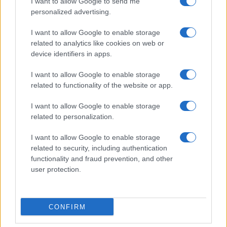
I want to allow Google to send me
personalized advertising.
I want to allow Google to enable storage
related to analytics like cookies on web or
device identifiers in apps.
I want to allow Google to enable storage
related to functionality of the website or app.
I want to allow Google to enable storage
CHI SIAMO
CONTATTI
PUBBLICITÀ
LAVORA CON NOI
related to personalization.
PRIVACY / COOKIE POLICY
PREFERENZE PRIVACY
I want to allow Google to enable storage
OTTO CHANNEL
related to security, including authentication
functionality and fraud prevention, and other
user protection.
Registrazione del Tribunale di Avellino n. 331 del 23/11/1995
Iscritto al Registro degli Operatori di Comunicazione n. 37512
© Riproduzione Riservata – Ne è consentita esclusivamente una
CONFIRM
riproduzione parziale con citazione della fonte corretta