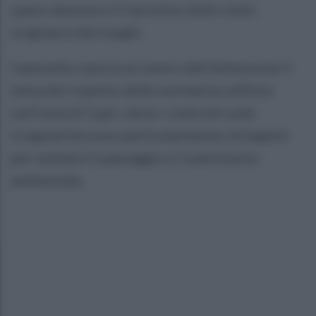
opere abusive e il ripristino dello stato
originario dei luoghi.
L'episodio riporta al centro dell’attenzione il
tema del rispetto delle normative edilizie
sull’isola di Capri, dove i controlli sulle
irregolarità sono particolarmente stringenti
per tutelare il paesaggio e il patrimonio
ambientale.