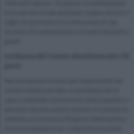
interventi abusivi. Tra questi, la realizzazione
di un piccolo locale destinato a piano doccia, il
taglio di alcuni pini e la costruzione di una
struttura di contenimento con tubi innocenti e
giunti.
L’ordinanza del Comune: demolizione entro 90
giorni
Nel documento firmato dal responsabile del
settore edilizia privata, si sottolinea che le
opere realizzate sono prive di autorizzazioni e
pertanto devono essere rimosse. Il Comune ha
stabilito un termine di 90 giorni dalla notifica
del provvedimento per la demolizione delle