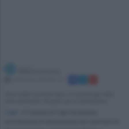
a cura di
Redazione Province
lunedì 10 marzo 2025 alle 11:51
Abusi edilizi accertati dopo un sopralluogo delle
forze dell’ordine: 90 giorni per la demolizione
Capri
.
Il Comune di Capri ha emesso
un’ordinanza di demolizione nei confronti di