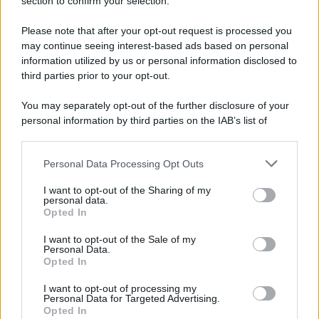
section to confirm your selection.
Please note that after your opt-out request is processed you
may continue seeing interest-based ads based on personal
information utilized by us or personal information disclosed to
third parties prior to your opt-out.
You may separately opt-out of the further disclosure of your
personal information by third parties on the IAB’s list of
downstream participants.
Personal Data Processing Opt Outs
This information may also be disclosed by us to third parties
on the IAB’s List of Downstream Participants that may further
I want to opt-out of the Sharing of my
disclose it to other third parties.
personal data.
Opted In
Please note that this website/app uses one or more Google
services and may gather and store information including but
I want to opt-out of the Sale of my
Personal Data.
not limited to your visit or usage behaviour. You may click to
Opted In
grant or deny consent to Google and its third-party tags to
use your data for below specified purposes in below Google
I want to opt-out of processing my
consent section.
Personal Data for Targeted Advertising.
Opted In