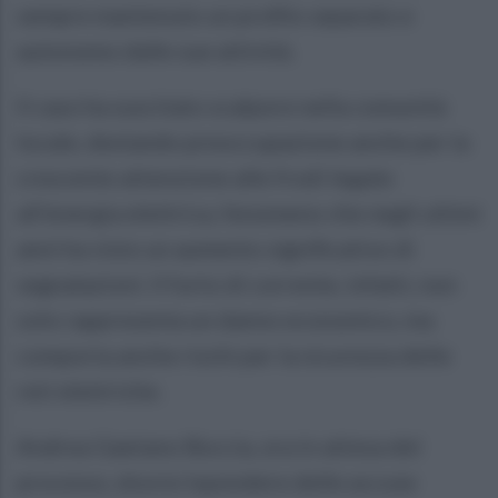
sempre mantenuto un profilo separato e
autonomo dalle sue attività.
Il caso ha suscitato scalpore nella comunità
locale, destando preoccupazione anche per la
crescente attenzione alle frodi legate
all’energia elettrica, fenomeno che negli ultimi
anni ha visto un aumento significativo di
segnalazioni. Il furto di corrente, infatti, non
solo rappresenta un danno economico, ma
comporta anche rischi per la sicurezza delle
reti elettriche.
Andrea Gaetano Boccia, ora in attesa del
processo, dovrà rispondere delle accuse