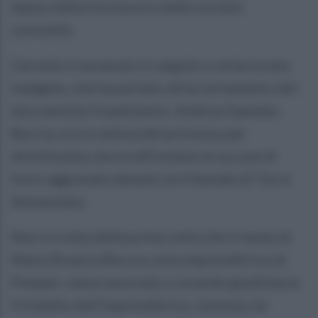
danno della fornitura e delle società
coinvolte.
L’arresto è avvenuto in seguito a un'accurata
indagine, che ha portato all'accertamento del
meccanismo fraudolento. Andrea Gaetano
Boccia, ora in attesa del processo per
direttissima, dovrà affrontare le accuse di
furto aggravato davanti al tribunale di Torre
Annunziata.
Non si tratta della prima volta che il nome di
Maria Rosaria Boccia, nota imprenditrice di
Pompei, viene associato a vicende giudiziarie.
Il fratello dell’imprenditrice, tuttavia, ha