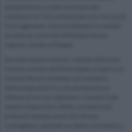
abbigliamento, è stato arrestato dai
carabinieri di Torre Annunziata con l’accusa di
furto aggravato. Il provvedimento è scattato
durante un controllo effettuato nel suo
negozio, situato a Pompei.
Secondo quanto emerso, i militari dell'arma,
insieme a tecnici dell'Enel, hanno scoperto un
sistema illecito installato sul contatore
dell'energia elettrica, che permetteva al
44enne di non far registrare i consumi reali.
Questo dispositivo, infatti, consentiva di
prelevare energia senza che venisse
conteggiata, causando un danno economico a