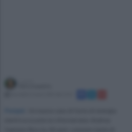
a cura di
Marta Iaquinto
mercoledì 12 marzo 2025 alle 12:55
Pompei
.
Un nuovo caso di furto di energia
elettrica scuote la città mariana: Andrea
Gaetano Boccia, 44 anni, commerciante di