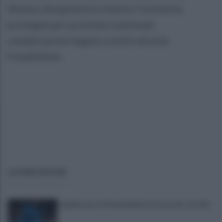
dinanzi alla giustizia, mentre l’inchiesta
prosegue per accertare eventuali
complicazioni legate a simili attività
fraudolente.
ULTIME NOTIZIE
Lukaku verso il Fenerbache: ha l'accordo col club