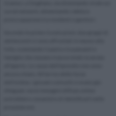
Gramsci, a Giugliano, sta diventando virale sui
social network, alimentando rabbia e
preoccupazione tra residenti e genitori.
Secondo le prime ricostruzioni, due gruppi di
adolescenti si sono affrontati in mezzo alla
folla, scatenando il panico tra passanti e
famiglie che stavano trascorrendo la serata
all’aperto. Le cause dell’episodio non sono
ancora chiare. All’arrivo delle forze
dell’ordine, i giovani coinvolti si erano già
dileguati, ma le immagini diffuse online
potrebbero consentire di identificarli nelle
prossime ore.