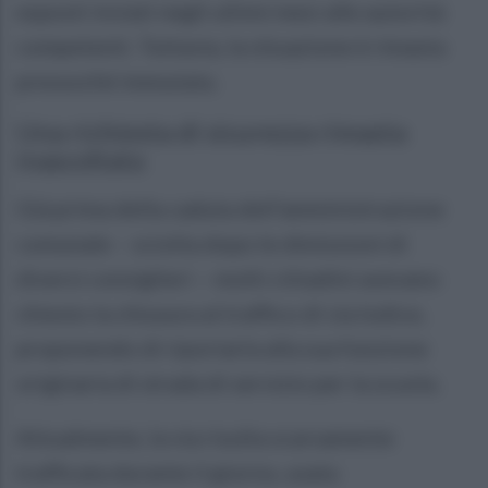
esposti inviati negli ultimi mesi alle autorità
competenti. Tuttavia, la situazione è rimasta
pressoché immutata.
Una richiesta di sicurezza rimasta
inascoltata
Già prima della caduta dell’amministrazione
comunale – sciolta dopo le dimissioni di
diversi consiglieri – molti cittadini avevano
chiesto la chiusura al traffico di via Iodice,
proponendo di riportarla alla sua funzione
originaria di strada di servizio per la scuola.
Attualmente, la via risulta scarsamente
trafficata durante il giorno, usata