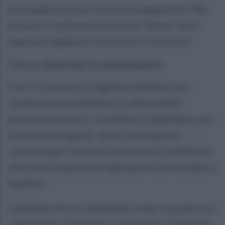
principalmente per la sosta a pagamento. Ma
di sera si trasforma in un’area “libera” dove
mancano vigilanza, controllo e sicurezza.
Ora si attende il commissario
Con il Comune di Giugliano affidato a un
commissario prefettizio in attesa delle
prossime elezioni, i residenti si appellano a un
intervento urgente: serve una risposta
concreta per restituire sicurezza e vivibilità a
una zona frequentata ogni giorno da famiglie e
bambini.
L’episodio di ieri, diventato virale in poche ore,
rappresenta l’ennesimo campanello d’allarme: