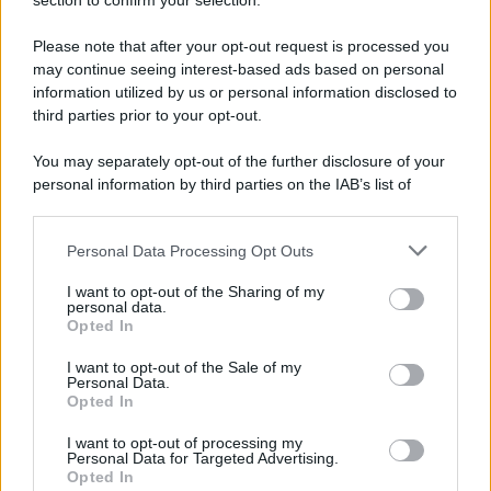
section to confirm your selection.
Please note that after your opt-out request is processed you
may continue seeing interest-based ads based on personal
information utilized by us or personal information disclosed to
third parties prior to your opt-out.
You may separately opt-out of the further disclosure of your
personal information by third parties on the IAB’s list of
downstream participants.
Personal Data Processing Opt Outs
This information may also be disclosed by us to third parties
on the IAB’s List of Downstream Participants that may further
I want to opt-out of the Sharing of my
disclose it to other third parties.
personal data.
Opted In
Please note that this website/app uses one or more Google
services and may gather and store information including but
I want to opt-out of the Sale of my
Personal Data.
not limited to your visit or usage behaviour. You may click to
Opted In
grant or deny consent to Google and its third-party tags to
use your data for below specified purposes in below Google
I want to opt-out of processing my
consent section.
Personal Data for Targeted Advertising.
Opted In