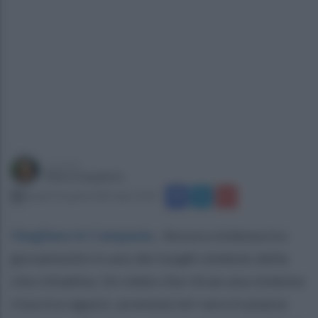
a cura di
Marta Iaquinto
lunedì 14 aprile 2025 alle 13:45
Giugliano in Campania
.
Ancora violenza tra
giovanissimi in uno dei luoghi simbolo della
vita cittadina. Un video che ritrae una violenta
rissa tra ragazzi, avvenuta ieri sera in piazza