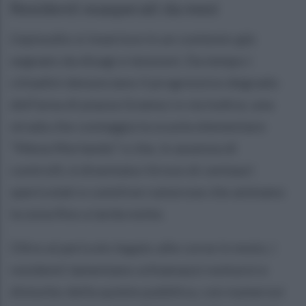
Residenti esasperati da mesi
L’episodio si inserisce in un contesto già
segnato da disagi e tensioni. Da tempo i
cittadini denunciano il progressivo degrado
dell’area di piazza Gramsci e via Iodice, una
strada che costeggia la scuola elementare
“Mena Morlando” e che, in assenza di
controlli, è diventata ritrovo di centauri
spericolati e comitive rumorose che animano
la zona fino a tarda notte.
Oltre al pericolo legato alle corse in moto, i
residenti lamentano schiamazzi notturni e
disturbo della quiete pubblica, con numerosi