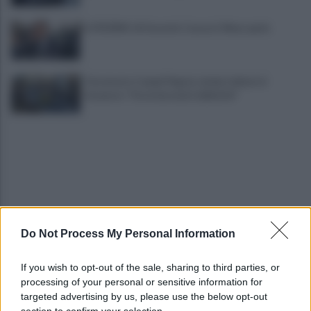
IL PIZZINO di Gerardo Casucci: Meno parla
Terremoto Campi Flegrei, sindaci delusi al
Governo: "Ora interventi definitivi"
Do Not Process My Personal Information
Napoli-Osasuna 2-1: gli azzurri vincono nel segno
di Politano e Lucca
If you wish to opt-out of the sale, sharing to third parties, or
processing of your personal or sensitive information for
Napoli - Osasuna: Allegri sceglie il 433. Out
targeted advertising by us, please use the below opt-out
Mctominay