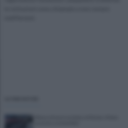
le istituzioni sono chiamate a non restare
indifferenti.
ULTIME NOTIZIE
Minacce di morte al sindaco di Striano: 67enne
arrestato e ai domiciliari