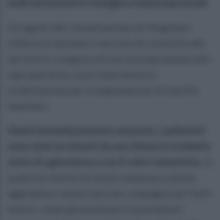
maltrattamenti in famiglia e lesioni personali.
Gli agenti del commissariato di Giugliano-
Villaricca, durante il servizio di controllo del
territorio, a seguito di una nota pervenuta alla
sala operativa, sono intervenuti in
un’abitazione per la segnalazione di una lite
familiare.
Giunti immediatamente sul posto, i poliziotti
sono stati avvicinati da una donna in evidente
stato di agitazione e con il volto tumefatto
, la
quale ha riferito di essere stata poco prima
aggredita e minacciata dal compagno per futili
motivi, come già avvenuto in precedenti