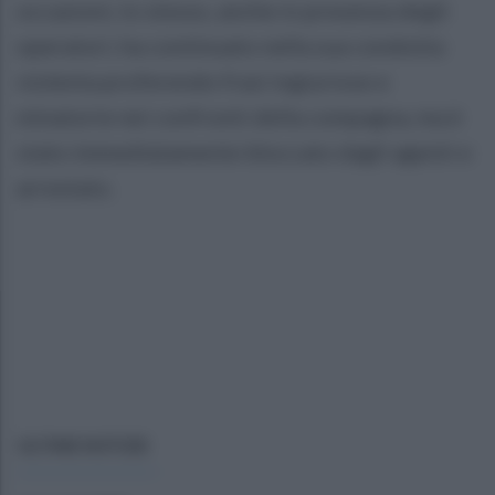
occasioni, lo stesso, anche in presenza degli
operatori, ha continuato nella sua condotta
violenta proferendo frasi ingiuriose e
minatorie nei confronti della compagna, ma è
stato immediatamente bloccato dagli agenti e
arrestato.
ULTIME NOTIZIE