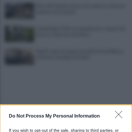
Ritiro SSC Napoli, questa sera quattro calciatori
in piazza: chi saranno?
Campi Flegrei, 812 case sgomberate: i numeri del
disastro dopo una settimana
Napoli, rogo nel campo nomadi di via del Riposo,
in fiamme tonnellate di rifiuti
Do Not Process My Personal Information
IL PIZZINO di Gerardo Casucci: Il "nuovo" Max
If you wish to opt-out of the sale, sharing to third parties, or