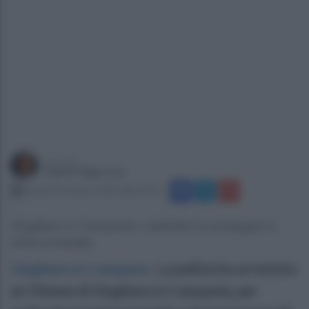
a cura di
Gianni Vigoroso
lunedì 20 ottobre 2025 alle 07:31
Giugliano in Campania: maltratta la compagna e
viene arrestata
Giugliano in Campania
.
La polizia ha arrestato
un 54enne di Giugliano in Campania, per