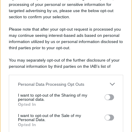
processing of your personal or sensitive information for
Il calcio italiano saluta Pippo Marchioro: il
targeted advertising by us, please use the below opt-out
messaggio della SSC Napoli
section to confirm your selection.
Please note that after your opt-out request is processed you
may continue seeing interest-based ads based on personal
information utilized by us or personal information disclosed to
third parties prior to your opt-out.
You may separately opt-out of the further disclosure of your
personal information by third parties on the IAB’s list of
downstream participants.
Personal Data Processing Opt Outs
This information may also be disclosed by us to third parties
on the IAB’s List of Downstream Participants that may further
I want to opt-out of the Sharing of my
disclose it to other third parties.
personal data.
Opted In
Please note that this website/app uses one or more Google
services and may gather and store information including but
I want to opt-out of the Sale of my
Personal Data.
not limited to your visit or usage behaviour. You may click to
Opted In
grant or deny consent to Google and its third-party tags to