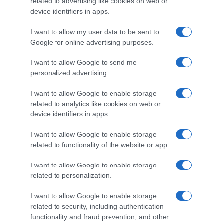
related to advertising like cookies on web or
device identifiers in apps.
I want to allow my user data to be sent to
Google for online advertising purposes.
I want to allow Google to send me
personalized advertising.
I want to allow Google to enable storage
related to analytics like cookies on web or
device identifiers in apps.
I want to allow Google to enable storage
related to functionality of the website or app.
I want to allow Google to enable storage
CHI SIAMO
CONTATTI
PUBBLICITÀ
LAVORA CON NOI
related to personalization.
PRIVACY / COOKIE POLICY
PREFERENZE PRIVACY
I want to allow Google to enable storage
OTTO CHANNEL
related to security, including authentication
functionality and fraud prevention, and other