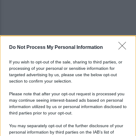
Do Not Process My Personal Information
Campi Flegrei, il piano del Governo: nodo abusi
edilizi e promessa nuovi fondi
If you wish to opt-out of the sale, sharing to third parties, or
processing of your personal or sensitive information for
Gutierrez saluta Napoli: la lettera di
targeted advertising by us, please use the below opt-out
ringraziamento per i tifosi azzurri
section to confirm your selection.
Please note that after your opt-out request is processed you
may continue seeing interest-based ads based on personal
information utilized by us or personal information disclosed to
third parties prior to your opt-out.
You may separately opt-out of the further disclosure of your
personal information by third parties on the IAB’s list of