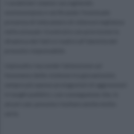
I carabinieri stanno raccogliendo
testimonianze e verificando l’eventuale
presenza di telecamere di videosorveglianza
nella zona per ricostruire con precisione la
dinamica dei fatti e risalire all’identità del
presunto responsabile.
L’episodio riaccende l’attenzione sul
fenomeno delle violenze tra giovanissimi,
sempre più spesso protagonisti di aggressioni
in luoghi pubblici, con conseguenze che, in
alcuni casi, possono risultare anche molto
serie.