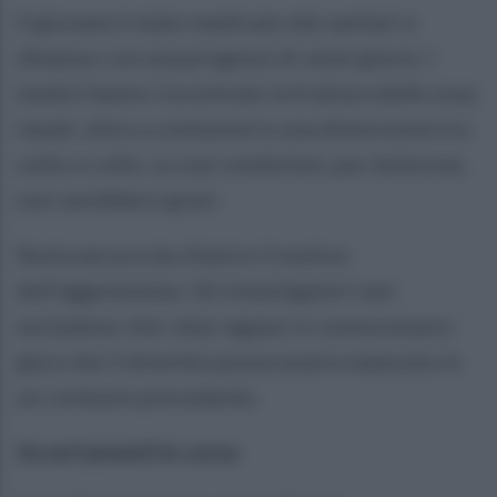
Il giovane è stato medicato dai sanitari e
dimesso con una prognosi di venti giorni. I
medici hanno riscontrato la frattura delle ossa
nasali, oltre a contusioni e una distorsione tra
volto e collo. Le sue condizioni, pur dolorose,
non sarebbero gravi.
Resta ancora da chiarire il motivo
dell’aggressione. Gli investigatori non
escludono che i due ragazzi si conoscessero
già e che il diverbio possa essere maturato in
un contesto precedente.
Accertamenti in corso