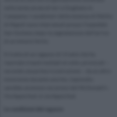
nella tarda serata di ieri a Giugliano in
Campania. I carabinieri della tenenza di Melito
di Napoli sono intervenuti presso l’ospedale
San Giuliano dopo la segnalazione dell’arrivo
di un minore ferito.
Si tratta di un ragazzo di 13 anni che ha
riportato traumi multipli al volto, provocati –
secondo una prima ricostruzione – da un altro
minorenne durante una lite. L’episodio
sarebbe avvenuto nei pressi del McDonald's -
Via Appia Sud, in via Appia Sud.
Le condizioni del ragazzo