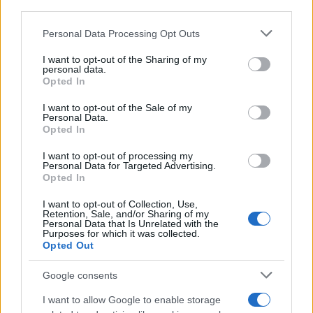
downstream participants.
Personal Data Processing Opt Outs
This information may also be disclosed by us to third parties
on the IAB’s List of Downstream Participants that may further
I want to opt-out of the Sharing of my
disclose it to other third parties.
personal data.
Opted In
Please note that this website/app uses one or more Google
services and may gather and store information including but
I want to opt-out of the Sale of my
Personal Data.
not limited to your visit or usage behaviour. You may click to
Opted In
grant or deny consent to Google and its third-party tags to
use your data for below specified purposes in below Google
I want to opt-out of processing my
consent section.
Personal Data for Targeted Advertising.
Opted In
I want to opt-out of Collection, Use,
Retention, Sale, and/or Sharing of my
Personal Data that Is Unrelated with the
Purposes for which it was collected.
Opted Out
Google consents
I want to allow Google to enable storage