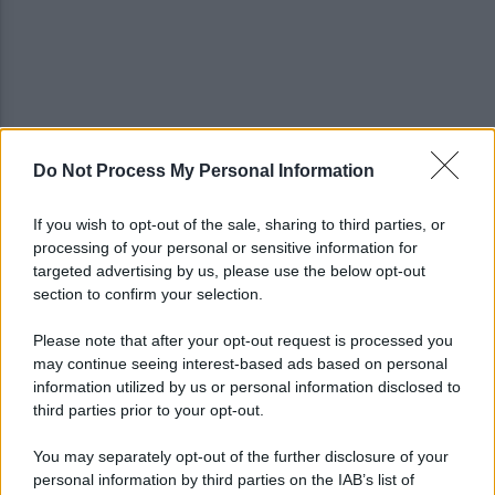
Do Not Process My Personal Information
Campi Flegrei, aumentano gli sfollati: oltre
duemila persone fuori casa
If you wish to opt-out of the sale, sharing to third parties, or
processing of your personal or sensitive information for
Napoli-Celta Vigo 1-1: termina in pari il secondo
targeted advertising by us, please use the below opt-out
test in Abruzzo
section to confirm your selection.
Please note that after your opt-out request is processed you
may continue seeing interest-based ads based on personal
information utilized by us or personal information disclosed to
third parties prior to your opt-out.
You may separately opt-out of the further disclosure of your
personal information by third parties on the IAB’s list of