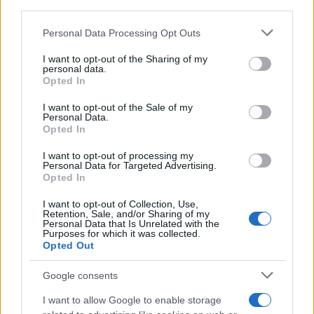
downstream participants.
Personal Data Processing Opt Outs
This information may also be disclosed by us to third parties
on the IAB’s List of Downstream Participants that may further
I want to opt-out of the Sharing of my
disclose it to other third parties.
personal data.
Opted In
Please note that this website/app uses one or more Google
services and may gather and store information including but
I want to opt-out of the Sale of my
Personal Data.
not limited to your visit or usage behaviour. You may click to
Opted In
grant or deny consent to Google and its third-party tags to
use your data for below specified purposes in below Google
I want to opt-out of processing my
consent section.
Personal Data for Targeted Advertising.
Opted In
I want to opt-out of Collection, Use,
Retention, Sale, and/or Sharing of my
Personal Data that Is Unrelated with the
Purposes for which it was collected.
Opted Out
Google consents
I want to allow Google to enable storage