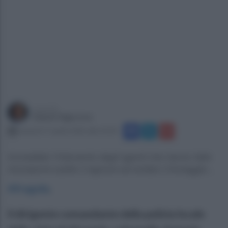
a cura di
Gianni Vigoroso
venerdì 17 aprile 2026 alle 23:20
Immediato l’intervento degli agenti che hanno fatto
ricomporre subito il signore ed evitato il linciaggio...
Afragola
.
Il dirigente comandante della polizia locale