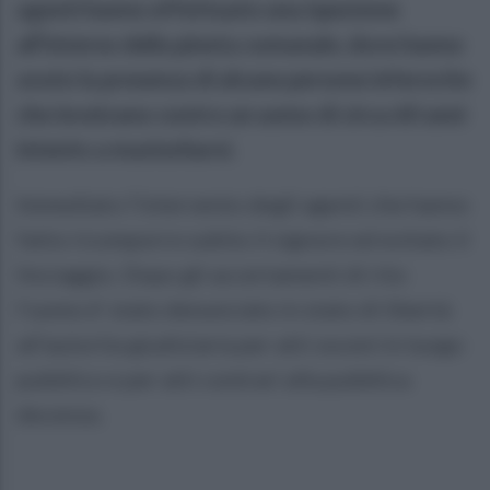
agenti hanno effettuato una ispezione
all’interno della pineta comunale, dove hanno
avuto la presenza di alcune persone inferocite
che inveivano contro un uomo di circa 60 anni
intento a masturbarsi.
Immediato l’intervento degli agenti che hanno
fatto ricomporre subito il signore ed evitato il
linciaggio. Dopo gli accertamenti di rito
l’uomo è’ stato denunciato in stato di libertà
all’autorita giudiziaria per atti osceni in luogo
pubblico e per atti contrari alla pubblica
decenza.