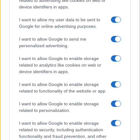
related to advertising like cookies on web or
device identifiers in apps.
I want to allow my user data to be sent to
Google for online advertising purposes.
I want to allow Google to send me
personalized advertising.
I want to allow Google to enable storage
related to analytics like cookies on web or
device identifiers in apps.
I want to allow Google to enable storage
related to functionality of the website or app.
I want to allow Google to enable storage
CHI SIAMO
CONTATTI
PUBBLICITÀ
LAVORA CON NOI
related to personalization.
PRIVACY / COOKIE POLICY
PREFERENZE PRIVACY
I want to allow Google to enable storage
OTTO CHANNEL
related to security, including authentication
functionality and fraud prevention, and other