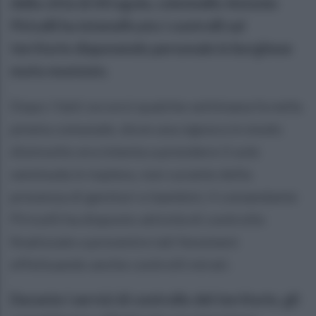
della città di Afragola, colonnello Antonio
Piricelli ha intensificato i controlli sul
territorio disponendo personale in borghese
moto montato.
Dopo i fatti occorsi qualche settimana fa nella
pineta comunale, dove una signora in modo
disinvolto era intenta a prendere il sole
seminuda in topless, non curante della
presenza di genitori e bambini, il comandante
Piricelli ha disposto attività di controllo
finalizzate a prevenire tali fenomeni
effettuando anche controlli mirati.
Durante i servizi di controllo del territorio, gli