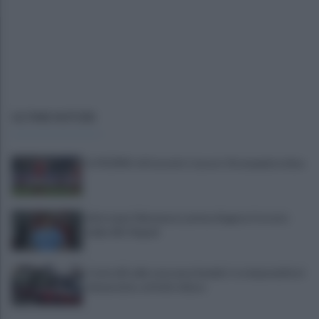
ULTIME NOTIZIE
IL PIZZINO di Gerardo Casucci: Strampalata idea
Infortunio Marianucci, prima diagnosi: la nota
della SSC Napoli
Controlli sulle onoranze funebri: tre imprenditori
denunciate, attività chiuse