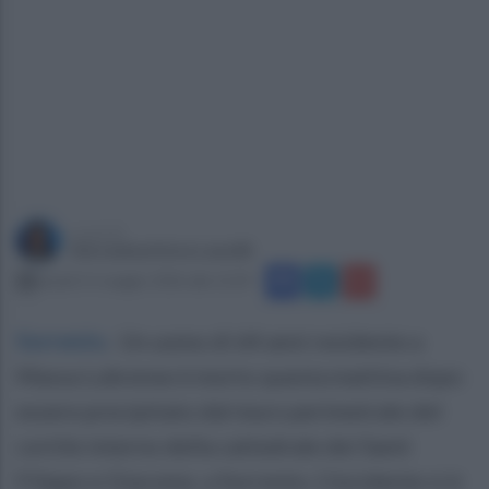
a cura di
Giovanbattista Lanzilli
lunedì 11 maggio 2026 alle 12:29
Sorrento
.
Un uomo di 64 anni residente a
Massa Lubrense è morto questa mattina dopo
essere precipitato dal muro perimetrale del
cortile interno della cattedrale dei Santi
Filippo e Giacomo, a Sorrento. L'incidente si è