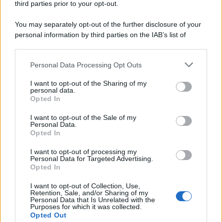
third parties prior to your opt-out.
You may separately opt-out of the further disclosure of your
personal information by third parties on the IAB’s list of
downstream participants.
Personal Data Processing Opt Outs
This information may also be disclosed by us to third parties
on the IAB’s List of Downstream Participants that may further
I want to opt-out of the Sharing of my
disclose it to other third parties.
personal data.
Opted In
Please note that this website/app uses one or more Google
services and may gather and store information including but
I want to opt-out of the Sale of my
Personal Data.
not limited to your visit or usage behaviour. You may click to
Opted In
grant or deny consent to Google and its third-party tags to
use your data for below specified purposes in below Google
I want to opt-out of processing my
consent section.
Personal Data for Targeted Advertising.
Opted In
I want to opt-out of Collection, Use,
Retention, Sale, and/or Sharing of my
Personal Data that Is Unrelated with the
Purposes for which it was collected.
Opted Out