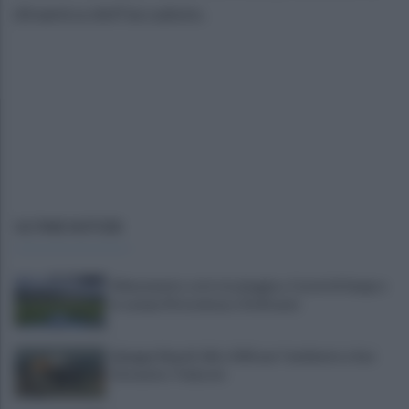
dinamica dell'accaduto.
ULTIME NOTIZIE
Allenamento sotto la pioggia a Castel di Sangro:
in campo Mctominay e De Bruyne
Spiagge Napoli: blitz ASIA per l'ambiente a San
Giovanni a Teduccio