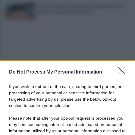
Fondi stanziati ma mai spesi e spiagge chiuse a
Bacoli: la denuncia del sindaco
Do Not Process My Personal Information
Napoli, causa del 1976 costa 56 milioni: il
verdetto che pesa sul Comune
If you wish to opt-out of the sale, sharing to third parties, or
processing of your personal or sensitive information for
Lukaku vicino all'addio dal Napoli: dove potrebbe
targeted advertising by us, please use the below opt-out
andare il belga?
section to confirm your selection.
Please note that after your opt-out request is processed you
may continue seeing interest-based ads based on personal
information utilized by us or personal information disclosed to