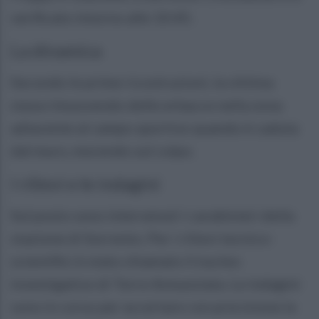
verificato intorno alle 10:45.
La dinamica
Secondo le prime ricostruzioni, la vittima
stava rimuovendo delle erbacce nella zona
adiacente al campo sportivo quando è caduta
dal muro, morendo sul colpo.
I rilievi e le indagini
Sul posto sono intervenuti i carabinieri della
stazione di Sorrento. Per i rilievi tecnico-
scientifici è stato chiamato il nucleo
investigativo di Torre Annunziata. Le indagini
sono in corso per accertare con precisione la