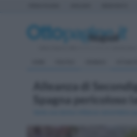
PRIMA PAGINA
AVELLINO
BENEVENTO
Sabato 8 Agosto 2026
| Direttore Editoriale:
Antonio Sass
HOME
POLITICA
CRONACA
ATTUALIT
Alleanza di Secondig
Spagna pericoloso l
Vanta una storica militanza camorristica qu