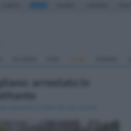
CASERTA
NAPOLI
SALERNO
CAMPANIA
ITALIA
o
À
DAI COMUNI
SPORT
CUCINA
ECONOMIA
C
liano: arrestato in
atitante
ale esponente di vertice del clan Licciardi