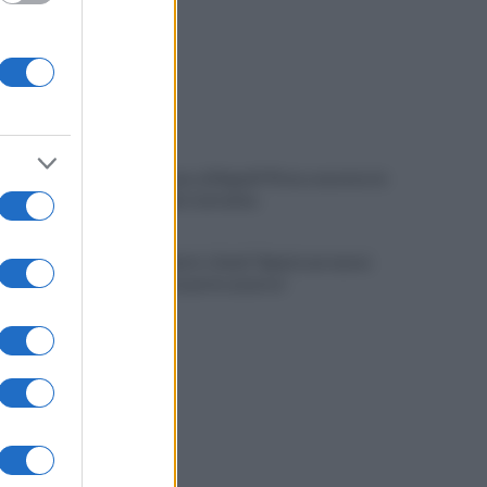
Gabriel Jesus al Napoli? Pista concreta: le
ultime sulla trattativa
Napoli, Meret o Savic? Spunta un nuovo
nome per la porta azzurra!