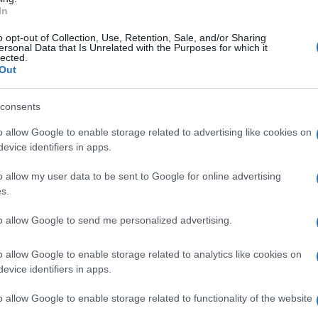
ta una storica militanza camorristica quale
In
onfederato, in uno ai clan Contini e Mallardo,
o opt-out of Collection, Use, Retention, Sale, and/or Sharing
ersonal Data that Is Unrelated with the Purposes for which it
za di Secondigliano.
lected.
Out
 rete di favoreggiatori e sulla disponibilità di
consents
atto alla cattura in data 25 giugno 2025
o allow Google to enable storage related to advertising like cookies on
so un decreto di fermo del pm per i reati di
evice identifiers in apps.
, poi divenuto ordinanza di custodia
o allow my user data to be sent to Google for online advertising
ip del tribunale di Napoli, su richiesta della
s.
ale di Napoli, direzione distrettuale
to allow Google to send me personalized advertising.
o allow Google to enable storage related to analytics like cookies on
iva coordinata dalla procura della repubblica
evice identifiers in apps.
distrettuale antimafia e svolta dalla sezione
o allow Google to enable storage related to functionality of the website
oli e dal servizio centrale operativo con la