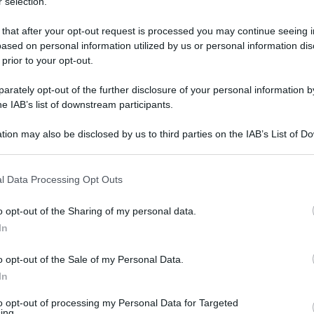
 selection.
 that after your opt-out request is processed you may continue seeing i
ased on personal information utilized by us or personal information dis
 prior to your opt-out.
rately opt-out of the further disclosure of your personal information by
he IAB’s list of downstream participants.
tion may also be disclosed by us to third parties on the IAB’s List of 
 that may further disclose it to other third parties.
 that this website/app uses one or more Google services and may gath
l Data Processing Opt Outs
including but not limited to your visit or usage behaviour. You may click 
 maggio 2026 alle 20:20
 to Google and its third-party tags to use your data for below specifi
o opt-out of the Sharing of my personal data.
ogle consent section.
In
na hanno consentito di monitorare gli spostamenti di
...
o opt-out of the Sale of my Personal Data.
In
n della Udyco della comisaria general policia
hanno arrestato in Spagna, presso la città di
to opt-out of processing my Personal Data for Targeted
ing.