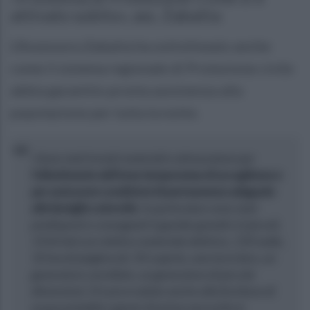
attivato subito», ass. Zabatta
L'Assessora Zabatta ha sottolineato anche
come il sistema regionale di Protezione civile
abbia garantito pronta assistenza alla
popolazione per tutta la notte.
«Sono stati inviati materiali e attrezzature per
l’allestimento dell’area temporanea di accoglienza e
per assicurare condizioni di permanenza adeguate
alle famiglie coinvolte
. In particolare sono stati
predisposti e consegnati 6 gazebo grandi e 6 piccoli,
14 kit led con relativo materiale elettrico, 150 sedie,
10 tavoli pieghevoli, 50 coperte, una torre faro, un
generatore carrellato, un generatore di piccole
dimensioni. Si è provveduto anche alla fornitura di
acqua potabile e generi di prima necessità ai