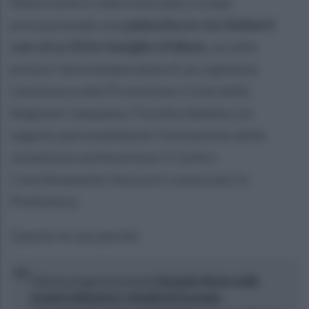
Nella notte è stata evacuata a scopo
precauzionale una
palazzina in via Gioberti
con circa 50 le famiglie sfollate
, accolte
presso l’area temporanea di accoglienza.
L'assessora alla Protezione Civile della
Regione Campania, Fiorella Zabatta, ha
seguito personalmente l’evoluzione della
situazione anche presso il Centro
Coordinamento Soccorsi convocato in
Prefettura.
Queste le sue parole:
Stanno progressivamente
facendo ritorno nelle
proprie abitazioni i cittadini di Scampia