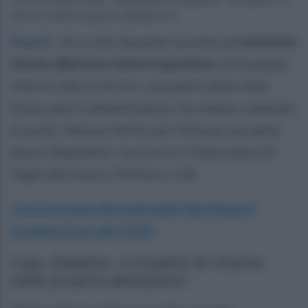
ritorno nelle proprie abitazioni»
Napoli
.
Un crollo durante la notte ed
un boato
che ha allertato tutto il quartiere
. A Scampia,
intorno alle 23 di ieri, una parte della Vela
Rossa, già in abbattimento, ha ceduto cadendo
al suolo. Nessun ferito per fortuna, ma tanta
paura. Repentini i soccorsi e l'intervento di
Vigili del Fuoco, Polizia e 118.
Qui il racconto del crollo della Vela Rossa di
Scampia di ieri alle 23:00
.
L'ass. Zabatta: «Cittadini di ritorno
nelle proprie abitazioni»