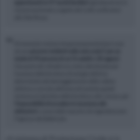
appartenenti ai 47 nuclei familiari
sgomberati ieri in
via precauzionale a seguito del crollo verificatosi
alla Vela Rossa.
Al momento restano temporaneamente fuori casa
alcune
persone residenti nella sola scala F, per un
totale di 49 persone di cui 31 adulti e 18 ragazzi
.
Una parte dei cittadini era stata allontanata per
l’assenza della fornitura di energia elettrica
determinata dal danneggiamento della cabina
elettrica a servizio dell’area ed è potuta quindi
rientrare al ripristino della fornitura; altri, invece, per
l’impossibilità di accedere in sicurezza alle
abitazioni
a causa delle macerie che ingombravano
l’ingresso del fabbricato
«Il sistema di Protezione Civile si è