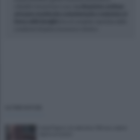
cittadini rimasti fuori casa.
La situazione continua
ad essere monitorata costantemente e resteremo al
fianco delle famiglie
fino al completo ripristino delle
condizioni di piena sicurezza e rientro»
ULTIME NOTIZIE
Campi Flegrei, crisi abitativa: 930 case colpite:
«Aprite ai tecnici»