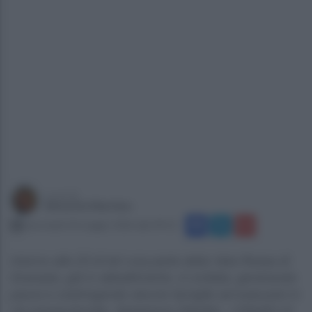
a cura di
Silvia De Martino
mercoledì 20 maggio 2026 alle 09:52
Intorno alle 23 di ieri una parte della Vela Rossa di
Scampia, già in abbattimento, è crollata, generando
paura e costringendo alcune famiglie ad evacuare in
via precauzionale. Assessora Zabatta: «Cittadini di