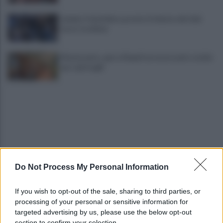
Lukaku-Fenerbahce, pronto il rilancio del club
turco: le ultime
Montesanto, apre a Napoli un nuovo polo sociale
per i più fragili
Do Not Process My Personal Information
IL PIZZINO di Gerardo Casucci: Strampalata idea
If you wish to opt-out of the sale, sharing to third parties, or
processing of your personal or sensitive information for
Infortunio Marianucci, prima diagnosi: la nota
targeted advertising by us, please use the below opt-out
della SSC Napoli
section to confirm your selection.