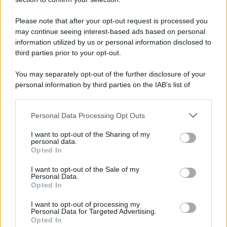
Please note that after your opt-out request is processed you
may continue seeing interest-based ads based on personal
information utilized by us or personal information disclosed to
third parties prior to your opt-out.
You may separately opt-out of the further disclosure of your
personal information by third parties on the IAB’s list of
downstream participants.
Personal Data Processing Opt Outs
This information may also be disclosed by us to third parties
on the IAB’s List of Downstream Participants that may further
I want to opt-out of the Sharing of my
disclose it to other third parties.
personal data.
Opted In
Please note that this website/app uses one or more Google
services and may gather and store information including but
I want to opt-out of the Sale of my
Personal Data.
not limited to your visit or usage behaviour. You may click to
Opted In
grant or deny consent to Google and its third-party tags to
use your data for below specified purposes in below Google
I want to opt-out of processing my
consent section.
Personal Data for Targeted Advertising.
Opted In