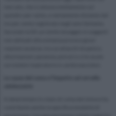
mercato, che si attesta mediamente sul
quindici per cento, e nettamente distante dal
tre per cento registrato negli anni Settanta.
Secondo la Sif, un simile dosaggio in soggetti
non abituati alla sostanza provoca gravi
reazioni avverse, tra cui attacchi di panico,
allucinazioni, paranoia, psicosi e crisi acute
sul sistemi respiratorio e cardiovascolare.
Le cause del coma e l'impatto sul cervello
adolescente
A determinare lo stato di coma del minore ha
contribuito anche la specifica modalità di
assunzione. I tre giovani hanno infatti ingerito