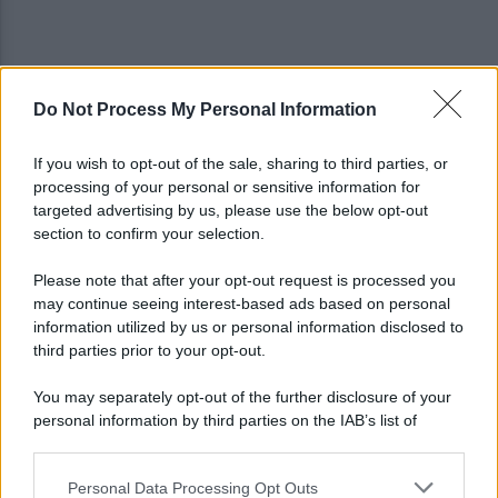
Do Not Process My Personal Information
Campi Flegrei, il piano del Governo: nodo abusi
edilizi e promessa nuovi fondi
If you wish to opt-out of the sale, sharing to third parties, or
processing of your personal or sensitive information for
Gutierrez saluta Napoli: la lettera di
targeted advertising by us, please use the below opt-out
ringraziamento per i tifosi azzurri
section to confirm your selection.
Please note that after your opt-out request is processed you
may continue seeing interest-based ads based on personal
information utilized by us or personal information disclosed to
third parties prior to your opt-out.
You may separately opt-out of the further disclosure of your
personal information by third parties on the IAB’s list of
downstream participants.
Personal Data Processing Opt Outs
This information may also be disclosed by us to third parties