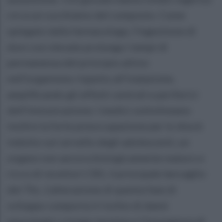
circa un cucchiaino del composto. Come
spiegato dalla farmacologa, l'ingestione di
dosi così elevate prolunga i tempi di
permanenza del principio attivo
nell'organismo rispetto all'inalazione,
amplificando gli effetti centrali e periferici
dell'intossicazione. I medici sottolineano
inoltre la forte preoccupazione per lo shock
indotto sul cervello degli adolescenti, un
organo non ancora biologicamente maturo e
ricco di recettori CB1, il principale bersaglio
del Thc. L'alterazione di questa fase di
sviluppo comporta il rischio di danni
neurologici a lungo termine e l'insorgenza di