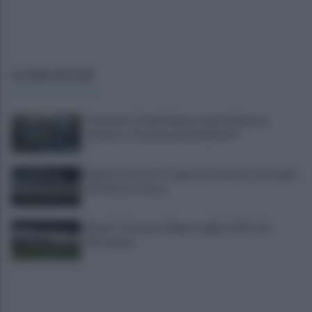
ULTIME NOTIZIE
Terremoto Campi Flegrei, sindaci delusi al
Governo: "Ora interventi definitivi"
Napoli-Osasuna 2-1: gli azzurri vincono nel segno
di Politano e Lucca
Napoli - Osasuna: Allegri sceglie il 433. Out
Mctominay