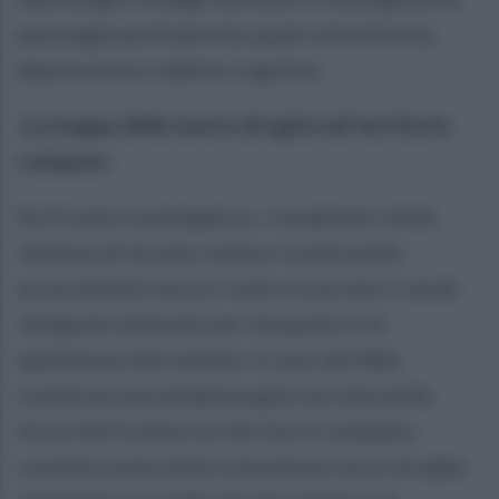
patologie psichiatriche quali schizofrenia,
depressione e deficit cognitivi.
La mappa delle nuove droghe nel territorio
campano
Sul fronte investigativo, i carabinieri della
Tenenza di Arzano stanno conducendo
accertamenti tecnici volti a tracciare i canali
Telegram utilizzati per l'acquisto e la
spedizione del vasetto. Il caso del Wax
conferma una tendenza già tracciata dalle
forze dell'ordine sul territorio campano,
caratterizzata dalla transizione verso droghe