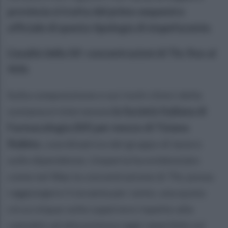
provincia si tratta del primo sequestro
ufficiale di questa tipologia di stupefacente.
L'analisi della Sif: concentrazioni di Thc fino al
90%
Sulla composizione e sui rischi clinici della
sostanza è intervenuta
la Società Italiana di
Farmacologia (Sif) per mezzo di Tiziana
Rubino
, coordinatrice del gruppo di lavoro
sulle dipendenze. L'esperta ha evidenziato
come nel Wax la concentrazione di Thc possa
raggiungere il novanta per cento, una quota
circa cinque volte superiore rispetto alla
cannabis ad alta potenza oggi reperibile sul