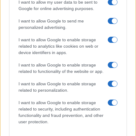
I want to allow my user data to be sent to
Google for online advertising purposes.
I want to allow Google to send me
personalized advertising.
I want to allow Google to enable storage
related to analytics like cookies on web or
device identifiers in apps.
I want to allow Google to enable storage
related to functionality of the website or app.
I want to allow Google to enable storage
CHI SIAMO
CONTATTI
PUBBLICITÀ
LAVORA CON NOI
related to personalization.
PRIVACY / COOKIE POLICY
PREFERENZE PRIVACY
I want to allow Google to enable storage
OTTO CHANNEL
related to security, including authentication
functionality and fraud prevention, and other
user protection.
Registrazione del Tribunale di Avellino n. 331 del 23/11/1995