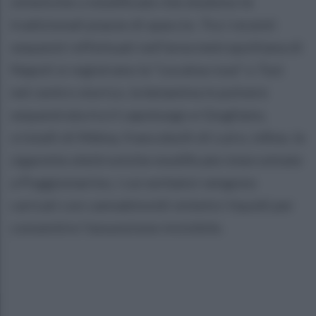
sintetiche o modificate che eludono le
tradizionali piazze di spaccio. Tra i recenti
sequestri effettuati nell'area metropolitana di
Napoli si registrano la "cocaina rosa" o Tusi
nel centro storico, la ketamina in polvere
sequestrata tra il capoluogo e Giugliano,
cristalli di Mdma, francobolli di Lsd e, infine, le
sigarette elettroniche modificate intercettate
a Poggiomarino, i cui serbatoi vengono
caricati con cannabinoidi sintetici liquidi per
consentire l'assunzione invisibile.