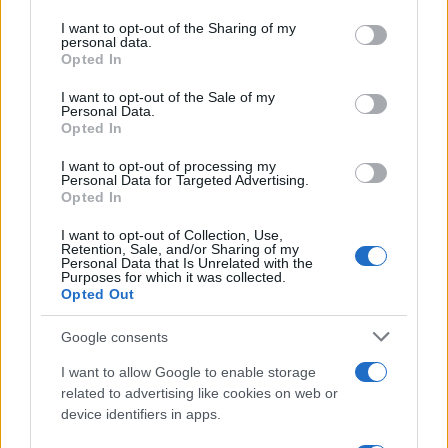
on the IAB’s List of Downstream Participants that may further
I want to opt-out of the Sharing of my
disclose it to other third parties.
personal data.
Opted In
Please note that this website/app uses one or more Google
services and may gather and store information including but
I want to opt-out of the Sale of my
Personal Data.
not limited to your visit or usage behaviour. You may click to
Opted In
grant or deny consent to Google and its third-party tags to
use your data for below specified purposes in below Google
I want to opt-out of processing my
consent section.
Personal Data for Targeted Advertising.
Opted In
I want to opt-out of Collection, Use,
Retention, Sale, and/or Sharing of my
Personal Data that Is Unrelated with the
Purposes for which it was collected.
Opted Out
Google consents
I want to allow Google to enable storage
related to advertising like cookies on web or
device identifiers in apps.