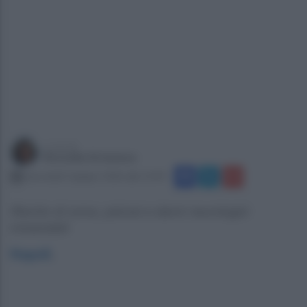
a cura di
Rossella Strianese
mercoledì 3 giugno 2026 alle 13:49
Rischio di coma, psicosi e danni neurologici
irreversibili
Napoli
.