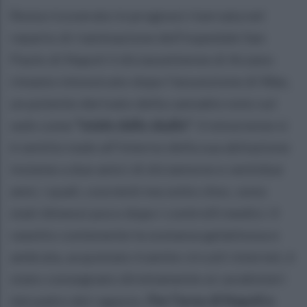
Resta ricoverato in prognosi riservata nel
reparto di rianimazione dell'ospedale San
Paolo di Napoli il diciassettenne di Arzano
rimasto intossicato dopo l'assunzione di Wax,
un potente derivato della cannabis noto sul
web come
"miele dello sballo"
. Il minorenne si
è sentito male all'interno della sua abitazione
insieme a due amici di diciannove e ventidue
anni, i quali, coscienti ma sotto choc, sono
stati dimessi poco dopo i controlli medici. Il
vasetto contenente la sostanza gelatinosa e
ambrata, acquistato tramite circuiti internet, è
stato consegnato direttamente ai carabinieri
dal padre del ragazzo.
Per l'area di Napoli e