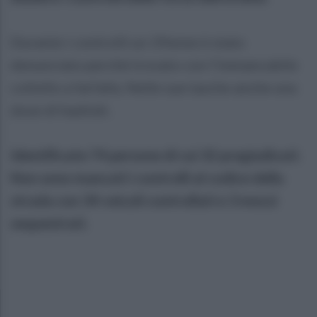
Durante i controlli un 19enne è stato
denunciato perché trovato con l’immancabile
coltello a farfalla. Nelle sue tasche anche una
dose di hashish.
Identificate 74 persone di cui 32 pregiudicati.
Non sono mancati i controlli al codice della
strada con 34 veicoli controllati e 3 mezzi
sequestrati.