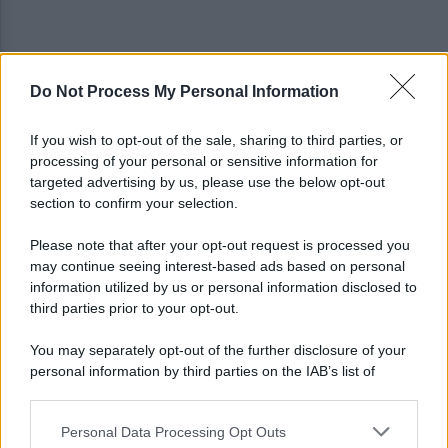
Do Not Process My Personal Information
Allenamento sotto la pioggia a Castel di Sangro:
in campo Mctominay e De Bruyne
If you wish to opt-out of the sale, sharing to third parties, or
processing of your personal or sensitive information for
Spiagge Napoli: blitz ASIA per l'ambiente a San
targeted advertising by us, please use the below opt-out
Giovanni a Teduccio
section to confirm your selection.
Please note that after your opt-out request is processed you
may continue seeing interest-based ads based on personal
information utilized by us or personal information disclosed to
third parties prior to your opt-out.
You may separately opt-out of the further disclosure of your
personal information by third parties on the IAB’s list of
downstream participants.
Personal Data Processing Opt Outs
This information may also be disclosed by us to third parties