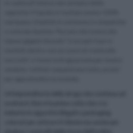
In realtà all’interno dei serbatoi delle
sigarette il liquido è risultato essere 100%
marijuana. L’hashish è contenuta in simpatiche
e colorate bustine. Peccato che invece dei
famosi giganti biscotti “croccanti fuori e
morbidi dentro con un cuore di crema alle
nocciole” ci fosse la droga pronta per essere
venduta. I militari sequestrano tutto, pronti
per approfondire la vicenda.
Un’imprenditoria della droga che continua ad
evolversi. Non è la prima volta che ci si
imbatte in sigarette illegali o packaging
colorati per attirare il cliente ma anche per
eludere i controlli delle forze dell’ordine.