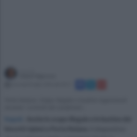
a cura di
Gianni Vigoroso
mercoledì 8 luglio 2026 alle 09:57
Porta Nolana: Svapo illegale e bustine ingannevoli
durante i controlli dei carabinieri...
Napoli
.
Anche lo svapo illegale e le bustine dei
biscotti ripieni a Porta Nolana.
Il dispositivo