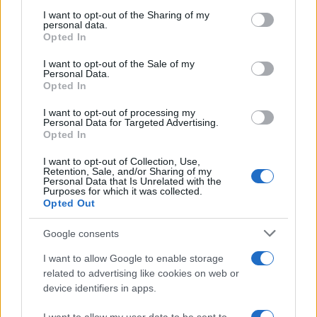
on the IAB’s List of Downstream Participants that may further
I want to opt-out of the Sharing of my
disclose it to other third parties.
personal data.
Opted In
Please note that this website/app uses one or more Google
services and may gather and store information including but
I want to opt-out of the Sale of my
Personal Data.
not limited to your visit or usage behaviour. You may click to
Opted In
grant or deny consent to Google and its third-party tags to
use your data for below specified purposes in below Google
I want to opt-out of processing my
consent section.
Personal Data for Targeted Advertising.
Opted In
I want to opt-out of Collection, Use,
Retention, Sale, and/or Sharing of my
Personal Data that Is Unrelated with the
Purposes for which it was collected.
Opted Out
Google consents
I want to allow Google to enable storage
related to advertising like cookies on web or
device identifiers in apps.