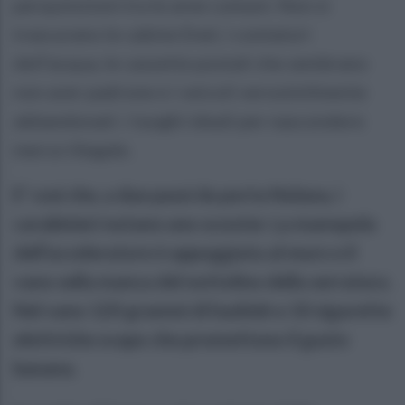
perquisizioni tra le aree comuni. Non si
trascurano le cabine Enel, i contatori
dell’acqua, le cassette postali che sembrano
non aver padrone e i veicoli verosimilmente
abbandonati: i luoghi ideali per nascondere
merce illegale.
E’ così che, a due passi da porta Nolana, i
carabinieri notano uno scooter. La manopola
dell’acceleratore è appoggiata al muro e il
vano sella manca del nottolino della serratura.
Nel vano 120 grammi di hashish e 10 sigarette
elettriche svapo che promettono il gusto
banana.