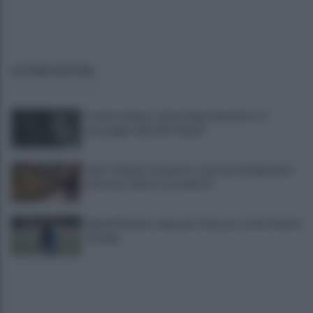
ULTIME NOTIZIE
Il calcio italiano saluta Pippo Marchioro: il
messaggio della SSC Napoli
Linea 1 Napoli, ad agosto stop ai prolungamenti
notturni: ultima corsa alle 23
Napoli Women, colpo per l'attacco: arriva Chanté
Dompig