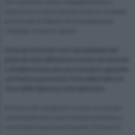
dei Carabinieri della compagnia Stella è
imponente e vistoso grazie anche al comando
provinciale di Napoli che ha predisposto
l’impiego di diversi reparti.
L’area da setacciare non è grandissima dal
punto di vista chilometrico ma la rete di vicoli
e stradine forma una vera e propria ragnatela
con l’antica porta tra la Torre della Fede e la
Torre della Speranza come epicentro.
All’arrivo dei carabinieri la voce circola alla
velocità del web e non è semplice fermare o
controllare le persone sospette. Partono le