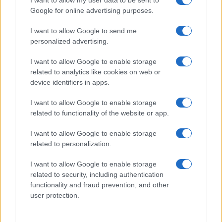
I want to allow my user data to be sent to
Google for online advertising purposes.
I want to allow Google to send me
personalized advertising.
I want to allow Google to enable storage
related to analytics like cookies on web or
device identifiers in apps.
I want to allow Google to enable storage
related to functionality of the website or app.
I want to allow Google to enable storage
CHI SIAMO
CONTATTI
PUBBLICITÀ
LAVORA CON NOI
related to personalization.
PRIVACY / COOKIE POLICY
PREFERENZE PRIVACY
I want to allow Google to enable storage
OTTO CHANNEL
related to security, including authentication
functionality and fraud prevention, and other
user protection.
Registrazione del Tribunale di Avellino n. 331 del 23/11/1995