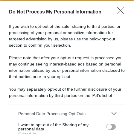
Do Not Process My Personal Information
Napoli, Meret o Savic? Spunta un nuovo nome per
la porta azzurra!
If you wish to opt-out of the sale, sharing to third parties, or
processing of your personal or sensitive information for
Dj Godzi: al via il crowdfunding per "Il Suono
targeted advertising by us, please use the below opt-out
Interrotto"
section to confirm your selection.
Please note that after your opt-out request is processed you
may continue seeing interest-based ads based on personal
information utilized by us or personal information disclosed to
third parties prior to your opt-out.
You may separately opt-out of the further disclosure of your
personal information by third parties on the IAB’s list of
downstream participants.
Personal Data Processing Opt Outs
This information may also be disclosed by us to third parties
on the IAB’s List of Downstream Participants that may further
I want to opt-out of the Sharing of my
disclose it to other third parties.
personal data.