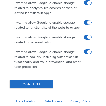
I want to allow Google to enable storage
related to analytics like cookies on web or
device identifiers in apps.
I want to allow Google to enable storage
related to functionality of the website or app.
I want to allow Google to enable storage
CHI SIAMO
CONTATTI
PUBBLICITÀ
LAVORA CON NOI
related to personalization.
PRIVACY / COOKIE POLICY
PREFERENZE PRIVACY
I want to allow Google to enable storage
OTTO CHANNEL
related to security, including authentication
functionality and fraud prevention, and other
user protection.
Registrazione del Tribunale di Avellino n. 331 del 23/11/1995
Iscritto al Registro degli Operatori di Comunicazione n. 37512
© Riproduzione Riservata – Ne è consentita esclusivamente una
CONFIRM
riproduzione parziale con citazione della fonte corretta
www.ottopagine.it
Data Deletion
Data Access
Privacy Policy