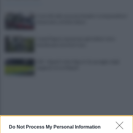
Controlli sulle onoranze funebri: tre imprenditori
denunciate, attività chiuse
Campi Flegrei, aumentano gli sfollati: oltre
duemila persone fuori casa
LIVE - Napoli-Celta Vigo (1-1): pareggio degli
spagnoli, errore Napoli
Do Not Process My Personal Information
Lukaku verso il Fenerbache: ha l'accordo col club