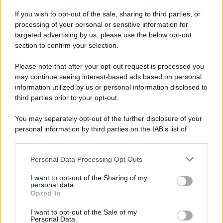
If you wish to opt-out of the sale, sharing to third parties, or
processing of your personal or sensitive information for
Napoli Futsal, arriva Joao Timm: «Un onore
targeted advertising by us, please use the below opt-out
essere qui»
section to confirm your selection.
Please note that after your opt-out request is processed you
may continue seeing interest-based ads based on personal
information utilized by us or personal information disclosed to
third parties prior to your opt-out.
You may separately opt-out of the further disclosure of your
personal information by third parties on the IAB’s list of
downstream participants.
Personal Data Processing Opt Outs
This information may also be disclosed by us to third parties
on the IAB’s List of Downstream Participants that may further
I want to opt-out of the Sharing of my
disclose it to other third parties.
personal data.
Opted In
Please note that this website/app uses one or more Google
services and may gather and store information including but
I want to opt-out of the Sale of my
Personal Data.
not limited to your visit or usage behaviour. You may click to