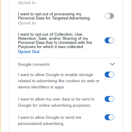
Opted In
grant or deny consent to Google and its third-party tags to
use your data for below specified purposes in below Google
I want to opt-out of processing my
consent section.
Personal Data for Targeted Advertising.
Opted In
I want to opt-out of Collection, Use,
Retention, Sale, and/or Sharing of my
Personal Data that Is Unrelated with the
Purposes for which it was collected.
Opted Out
Google consents
I want to allow Google to enable storage
related to advertising like cookies on web or
device identifiers in apps.
I want to allow my user data to be sent to
Google for online advertising purposes.
I want to allow Google to send me
personalized advertising.