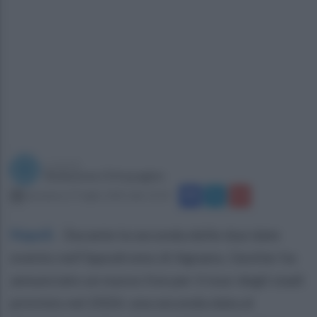
a cura di
Redazione Ottopagine
domenica 27 luglio 2025 alle 13:53
Napoli
.
Durante la seconda delle due date
evento nell'Ippodromo di Agnano, Geolier ha
annunciato un nuovo live per il tour degli stadi
previsto nel 2026: una seconda data al