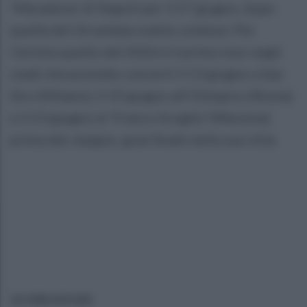
'Maradona' di Napoli per il 27 giugno, dopo
quella del 26 andata subito soldout. Per
l'artista quello del 2026 è il primo tour negli
stadi che prevede concerti il 13 giugno a San
Siro (Milano), il 19 giugno all'Olimpico (Roma)
e il 23 giugno al 'Franco Scoglio' (Messina)
prima del, doppio, gran finale nella sua città.
ULTIME NOTIZIE