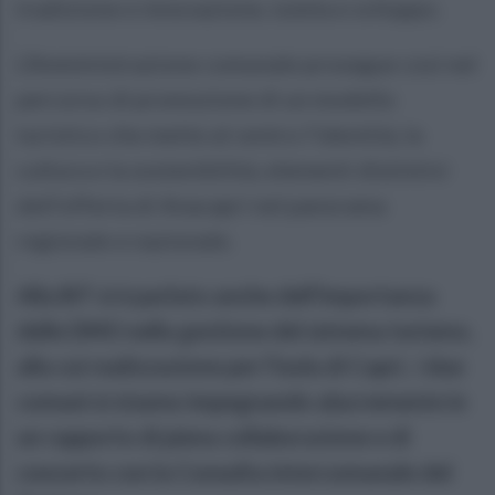
tradizione e innovazione, tutela e sviluppo.
L’Amministrazione comunale prosegue così nel
percorso di promozione di un modello
turistico che mette al centro l’identità, la
cultura e la sostenibilità, elementi distintivi
dell’offerta di Anacapri nel panorama
regionale e nazionale.
Alla BIT si è parlato anche dell’importanza
delle DMO nella gestione del sistema turismo,
alla cui realizzazione per l’isola di Capri, i due
comuni si stanno impegnando alacremente in
un rapporto di piena collaborazione e di
concerto con la Consulta intercomunale del