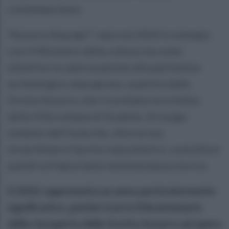
contemporaneo.
“Azzurra Anacapri”, nata nel 2024 in sinergia
con il Ministero della cultura, ha come
obiettivo la valorizzazione del patrimonio
archeologico anacaprese, a partire dalla
Grotta Azzurra, che ricordiamo era ninfeo
della Villa romana di Gradola. Un luogo
simbolo dell’isola che, oltre al suo
straordinario fascino naturalistico, custodisce
quindi un’importante testimonianza storica.
Il 2026 rappresenta un anno particolarmente
significativo, poiché ricorre il bicentenario
della riscoperta della Grotta Azzurra ad opera