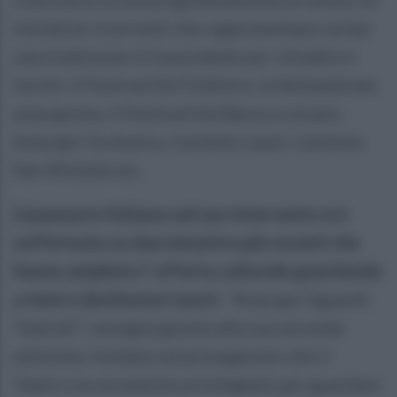
iniziative ricorrenti che rappresentano ormai
una tradizione irrinunciabile per cittadini e
turisti: il Festival Del Folklore, la Settembrata
anacaprese, il Festival Dal Barocco al jazz,
Anacapri fa musica, il premio Lauzi, il premio
San Michele etc.
L’assessore Schiano nel suo intervento si è
soffermata su due iniziative più recenti che
hanno ampliato l’ offerta culturale guardando
a temi e destinatari nuovi.
“Anacapri Sguardi
Teatrali”, rassegna giunta alla sua seconda
edizione, fondata sul presupposto che il
Teatro sia strumento privilegiato per guardare