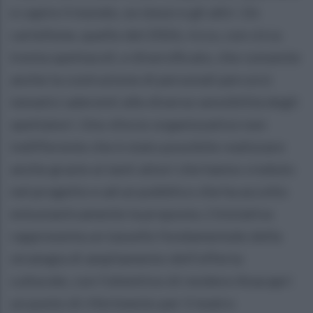
e capire il mondo, se stessi e gli altri. Un
cartellone, quello del 2026, ricco, con circa
trenta spettacoli, e diversificato, che consente
anche la costruzione di personali percorsi
tematici aderenti alle diverse sensibilità degli
spettatori. Uno sforzo organizzativo non
indifferente che è stato possibile realizzare
anche grazie ai tanti attori che hanno creduto
nel progetto e ad un pubblico che ha accolto
entusiasticamente la proposta. L’iniziativa
rappresenta un tassello fondamentale della
strategia di ampliamento dell’offerta
culturale, con l’obiettivo di rendere Anacapri
un punto di riferimento per il teatro