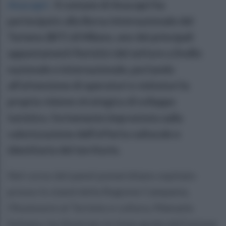
Anacapri
.
Il comune di Anacapri ha
partecipato alla Borsa Internazionale del
Turismo (BIT) di Milano, uno dei principali
appuntamenti fieristici del settore a livello
nazionale e internazionale, portando
all’attenzione di operatori e visitatori la
propria visione strategica di sviluppo
turistico, fortemente improntata sulla
valorizzazione dell’offerta culturale e
identitaria del territorio.
Nel corso del panel pomeridiano ospitato
presso lo stand della Regione Campania,
l’Assessore al Turismo e cultura, Manuela
Schiano, ha illustrato le linee guida dell’azione