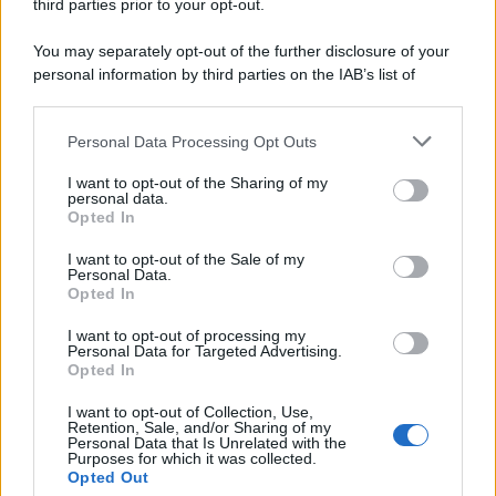
third parties prior to your opt-out.
You may separately opt-out of the further disclosure of your
personal information by third parties on the IAB’s list of
downstream participants.
Personal Data Processing Opt Outs
This information may also be disclosed by us to third parties
on the IAB’s List of Downstream Participants that may further
I want to opt-out of the Sharing of my
disclose it to other third parties.
personal data.
Opted In
Please note that this website/app uses one or more Google
services and may gather and store information including but
I want to opt-out of the Sale of my
Personal Data.
not limited to your visit or usage behaviour. You may click to
Opted In
grant or deny consent to Google and its third-party tags to
use your data for below specified purposes in below Google
I want to opt-out of processing my
consent section.
Personal Data for Targeted Advertising.
Opted In
I want to opt-out of Collection, Use,
Retention, Sale, and/or Sharing of my
Personal Data that Is Unrelated with the
Purposes for which it was collected.
Opted Out