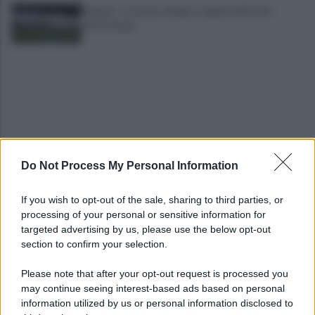
Napoli - Osasuna: Allegri sceglie il 433. Out
Mctominay
Do Not Process My Personal Information
Campi Flegrei, il piano del Governo: nodo abusi
edilizi e promessa nuovi fondi
If you wish to opt-out of the sale, sharing to third parties, or
processing of your personal or sensitive information for
Gutierrez saluta Napoli: la lettera di
targeted advertising by us, please use the below opt-out
ringraziamento per i tifosi azzurri
section to confirm your selection.
Please note that after your opt-out request is processed you
may continue seeing interest-based ads based on personal
information utilized by us or personal information disclosed to