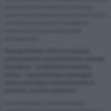
amministrativa in materia di promozione
turistica, sottolineando come Anacapri punti a
consolidare un modello di accoglienza
fondato sulla cultura e sulla qualità
dell’esperienza.
"Anacapri intende rafforzare il proprio
posizionamento come destinazione culturale
d’eccellenza – ha dichiarato l’assessore
Schiano - capace di integrare paesaggio,
storia, archeologia e arti performative in
un’offerta coerente e distintiva".
Da oltre trent'anni l’amministrazione
costruisce la sua programmazione di eventi su