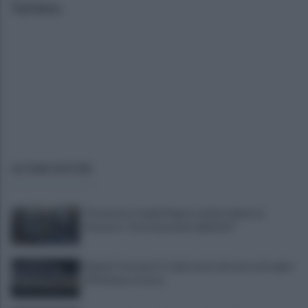
Turismo.
ULTIME NOTIZIE
Terremoto Campi Flegrei, sindaci delusi al
Governo: "Ora interventi definitivi"
Napoli-Osasuna 2-1: gli azzurri vincono nel segno
di Politano e Lucca