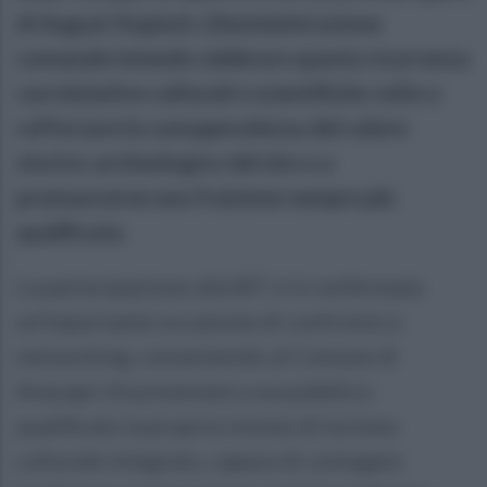
di August Kopisch. L’Amministrazione
comunale intende celebrare questa ricorrenza
con iniziative culturali e scientifiche volte a
rafforzare la consapevolezza del valore
storico-archeologico del sito e a
promuoverne una fruizione sempre più
qualificata.
La partecipazione alla BIT si è confermata
un’importante occasione di confronto e
networking, consentendo al Comune di
Anacapri di presentare a un pubblico
qualificato la propria visione di turismo
culturale integrato, capace di coniugare