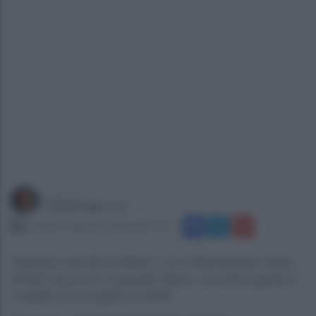
a cura di
Gianni Vigoroso
venerdì 13 febbraio 2026 alle 11:51
Anacapri alla Bit di Milano: tra il Bicentenario della
Grotta Azzurra e il grande Teatro, la cultura guida il
modello di accoglienza 2026