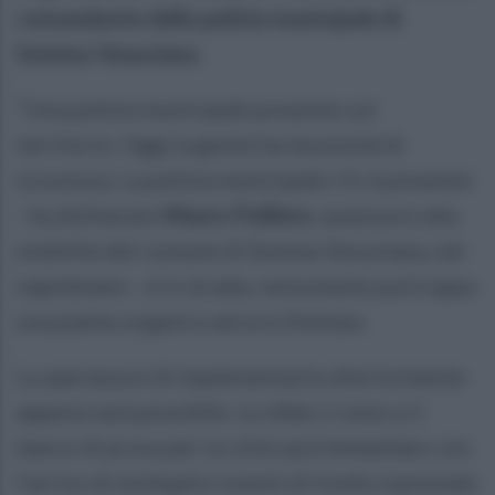
comandante della polizia municipale di
Somma Vesuviana
“Una polizia municipale presente sul
territorio. Oggi la gente ha necessità di
sicurezza. La polizia municipale c’è, è presente
- ha dichiarato
Mauro Polliere
, assessore alla
mobilità del comune di Somma Vesuviana, nel
napoletano - è in strada, nonostante purtroppo
una pianta organica ancora limitata.
La speranza è di implementarla ulteriormente
appena sarà possibile. Le sfide ci sono e il
banco di prova per la città sarà immediato con
l’arrivo di molteplici eventi di livello nazionale