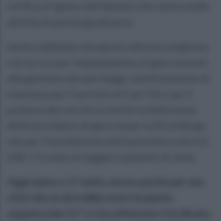
verifica di igiene dell’abitato che rientra nelle
attività di polizia giudiziaria.
Inoltre abbiamo intrapreso attività congiunta
con la Cuc per l’espletamento di gare inerenti
alla gestione dei parcheggi, manifestazione di
interesse per il servizio di Carri Gru’ per il
prelievo dei veicoli e nonché la definizione
delle procedure di gara sia per la Ztl al Borgo
che per l’installazione dell’autovelox sulla S.S.
268. C’è stato un leggero aumento di unità.
Oggi siamo a 17 unità, ancora poche per una
città che ne dovrebbe avere in pianta
organica ben 51”. Lo ha affermato Ciro Bruno,