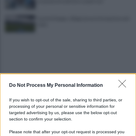
occasione di confronto, avanti così
Castel di Sangro: Allegri prova la formazione anti
Celta
Do Not Process My Personal Information
Gabriel Jesus al Napoli? Pista concreta: le ultime
sulla trattativa
If you wish to opt-out of the sale, sharing to third parties, or
processing of your personal or sensitive information for
Napoli, Meret o Savic? Spunta un nuovo nome per
targeted advertising by us, please use the below opt-out
la porta azzurra!
section to confirm your selection.
Please note that after your opt-out request is processed you