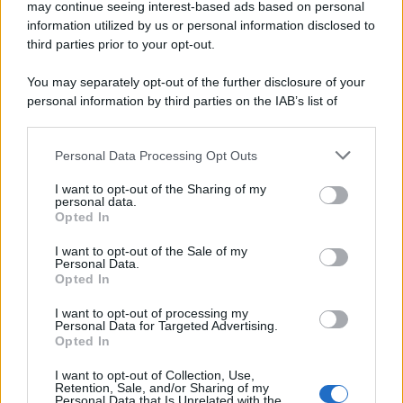
may continue seeing interest-based ads based on personal
information utilized by us or personal information disclosed to
third parties prior to your opt-out.
You may separately opt-out of the further disclosure of your
personal information by third parties on the IAB’s list of
downstream participants.
Personal Data Processing Opt Outs
This information may also be disclosed by us to third parties
on the IAB’s List of Downstream Participants that may further
I want to opt-out of the Sharing of my
disclose it to other third parties.
personal data.
Opted In
Please note that this website/app uses one or more Google
services and may gather and store information including but
I want to opt-out of the Sale of my
Personal Data.
not limited to your visit or usage behaviour. You may click to
Opted In
grant or deny consent to Google and its third-party tags to
use your data for below specified purposes in below Google
I want to opt-out of processing my
consent section.
Personal Data for Targeted Advertising.
Opted In
I want to opt-out of Collection, Use,
Retention, Sale, and/or Sharing of my
Personal Data that Is Unrelated with the