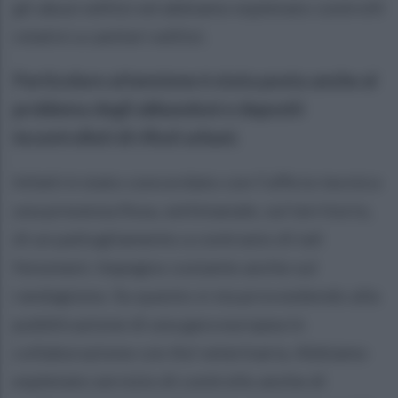
gli abusi edilizi ed abbiamo espletato controlli
relativi a cantieri edilizi.
Particolare attenzione è stata posta anche al
problema degli abbandoni e depositi
incontrollati di rifiuti urbani.
Infatti è stato concordato con l’ufficio tecnico
una presenza fissa, settimanale, sul territorio,
di un pattugliamento a contrasto di tali
fenomeni. Impegno costante anche sul
randagismo. Su questo si sta provvedendo alla
pubblicazione di una gara europea in
collaborazione con Asl veterinaria. Abbiamo
espletato servizio di controllo anche di