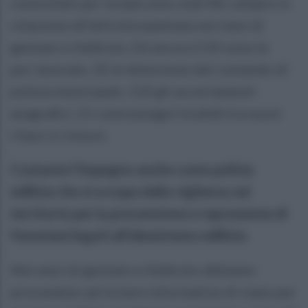
controllati per strada sono stati 80, sempre in
relazione all’attività espletata nei mesi di
gennaio e febbraio. Ed ancora 510 sono le
pec lavorate, 32 le determine del comando di
polizia municipale, 110 gli accertamenti
anagrafici, 21 contrassegni invalidi tra nuovi
rilasci e rinnovi.
Costante l’impegno anche come polizia
edilizia che si occupa della vigilanza sul
territorio per la prevenzione e repressione di
fenomeni legati all’abusivismo edilizio.
Nei mesi di gennaio e febbraio abbiamo
provveduto ad inviare informative di reato per