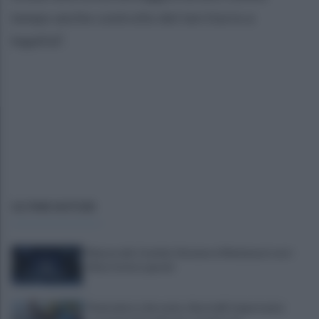
tempo anche controllo del territorio e
legalità”.
ULTIME NOTIZIE
Mazzocchi, Contini, Giovane e Marianucci con i
tifosi: le loro parole
Piantedosi a Sorrento, Rastrelli: importante