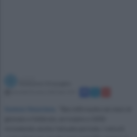
a cura di
Redazione Ottopagine
mercoledì 22 marzo 2023 alle 15:41
Somma Vesuviana
.
“Ben 640 multe nei mesi di
gennaio e febbraio, arriviamo a 1000
includendo anche l’attuale periodo. I veicoli