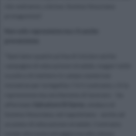
che vedranno, a breve, Somma Vesuviana
protagonista”.
Non solo repressione ma c’è anche
prevenzione.
“Speriamo quanto prima di iniziare anche
campagne di educazione stradale, magari nelle
scuole e di mettere in campo numerose
iniziative per la legalità. C’è il contrasto, c’è la
repressione ma cercheremo di lavorare - ha
affermato
Salvatore Di Sarno
, sindaco di
Somma Vesuviana, nel napoletano - anche ad
un piano di educazione stradale. Contrasto
totale alla sosta selvaggia ma allo stesso