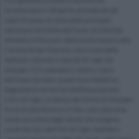
termineranno il 18 aprile, prevede per gli
ospiti Erasmus la visita delle principali
attrazioni turistiche dell'isola: da Villa San
Michele a Villa Lysis, dalla Grotta azzurra alla
Certosa di San Giacomo, vere icone delle
bellezze culturali e naturali di Capri ed
Anacapri. È in calendario, inoltre, il giro
dell'isola via mare, un percorso didattico–
degustativo nei terreni dell'Associazione
L'Oro di Capri, a ridosso dei fortini di Anacapri
tra la Grotta Azzurra e il faro, una vasta area
verde arricchita dagli uliveti che vengono
curati dai soci dell’Oro di Capri. Sull’altro
versante ancora un tuffo nel verde, nella storia