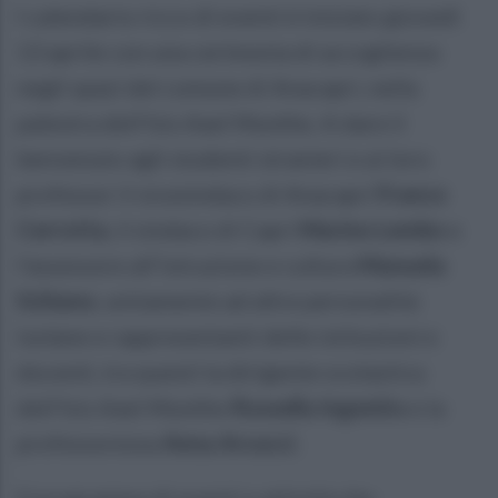
l calendario ricco di eventi è iniziato giovedì
13 aprile con una cerimonia di accoglienza
negli spazi del comune di Anacapri, nella
palestra dell'Isis Axel Munthe. A dare il
benvenuto agli studenti stranieri e ai loro
professor il vicesindaco di Anacapri
Franco
Cerrotta
, il sindaco di Capri
Marino Lembo
e
l'assessore all’istruzione e cultura
Manuela
Schiano
, unitamente ad altre personalità
isolane e rappresentanti delle istituzioni e
docenti, tra questi la dirigente scolastica
dell'Isis Axel Munthe
Rossella Ingenito
e la
professoressa
Anna Arcucci
.
Il programma di eventi e attività che