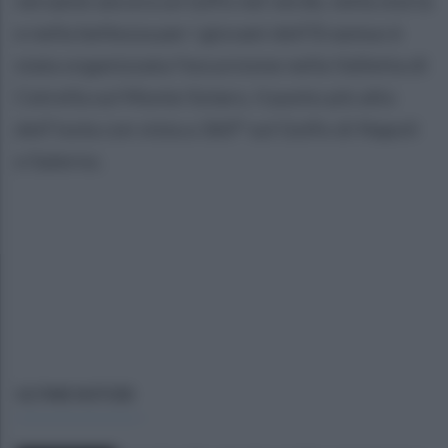
e nella bellezza per i giovani dell’Erasmus è
stata organizzata l’escursione nella Valletta di
Cetrella sul Monte Solaro, il punto più alto
dell’isola con vista a 360° sul Golfo di Napoli
e Salerno.
ULTIME NOTIZIE