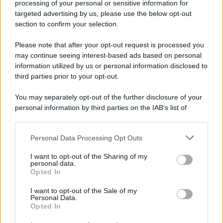
processing of your personal or sensitive information for
Mazzocchi, Contini, Giovane e Marianucci con i
targeted advertising by us, please use the below opt-out
tifosi: le loro parole
section to confirm your selection.
Please note that after your opt-out request is processed you
may continue seeing interest-based ads based on personal
information utilized by us or personal information disclosed to
third parties prior to your opt-out.
You may separately opt-out of the further disclosure of your
personal information by third parties on the IAB’s list of
downstream participants.
Personal Data Processing Opt Outs
This information may also be disclosed by us to third parties
on the IAB’s List of Downstream Participants that may further
I want to opt-out of the Sharing of my
disclose it to other third parties.
personal data.
Opted In
Please note that this website/app uses one or more Google
services and may gather and store information including but
I want to opt-out of the Sale of my
Personal Data.
not limited to your visit or usage behaviour. You may click to
Opted In
grant or deny consent to Google and its third-party tags to
use your data for below specified purposes in below Google