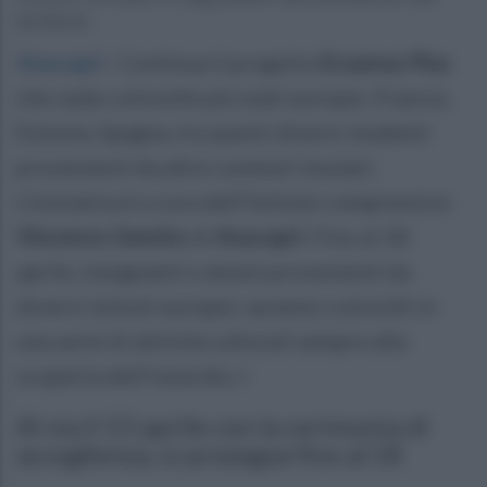
territorio.
Anacapri
.
Continua il progetto
Erasmus Plus
che vede coinvolte più stati europei, Francia,
Estonia, Spagna, tra questi diversi studenti
provenienti da altre contesti insulari.
L’iniziativa è a cura dell'Istituto comprensivo
Vincenzo Gemito
di
Anacapri
. Fino al 18
aprile, insegnanti e alunni provenienti da
diversi istituti europei, saranno coinvolti in
una serie di attività culturali sempre alla
scoperta dell'isola blu. I
Al via il 13 aprile con la cerimonia di
accoglienza, si prosegue fino al 18