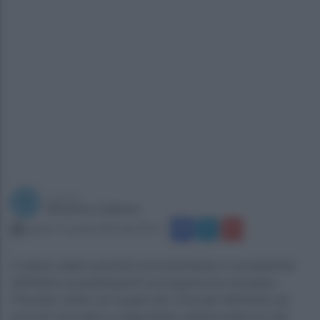
a cura di
Vincenzo Califano
sabato 15 aprile 2023 alle 09:22
Il saluto delle autorità amministrative e scolastiche
dell'isola ai partecipanti al programma europeo.
Previste visite nei luoghi più rinomati dell'isola ed
incontri formativi e degustativi dell'eccellenze del