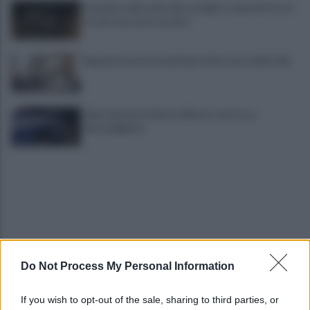
Incendio nella sede del consiglio comunale: forse
è stato un corto circuito
Napoli locomotiva del Sud: il Pil cresce dell’1,5%
Spari durante la Notte Bianca, terrore a
Secondigliano
Do Not Process My Personal Information
IL PIZZINO di Gerardo Casucci: Cento milioni in
ballo
If you wish to opt-out of the sale, sharing to third parties, or