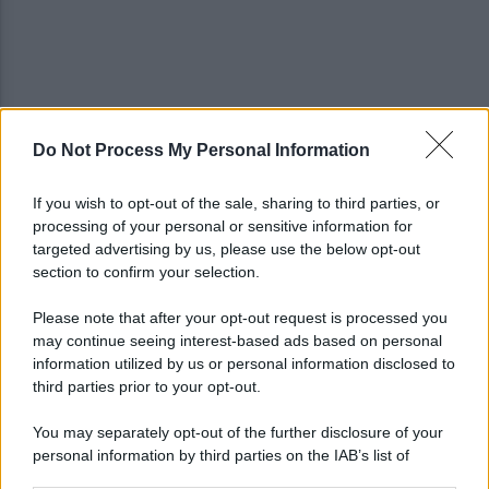
Do Not Process My Personal Information
Gabriel Jesus al Napoli? Pista concreta: le ultime
sulla trattativa
If you wish to opt-out of the sale, sharing to third parties, or
processing of your personal or sensitive information for
Napoli, Meret o Savic? Spunta un nuovo nome per
targeted advertising by us, please use the below opt-out
la porta azzurra!
section to confirm your selection.
Please note that after your opt-out request is processed you
may continue seeing interest-based ads based on personal
information utilized by us or personal information disclosed to
third parties prior to your opt-out.
You may separately opt-out of the further disclosure of your
personal information by third parties on the IAB’s list of
downstream participants.