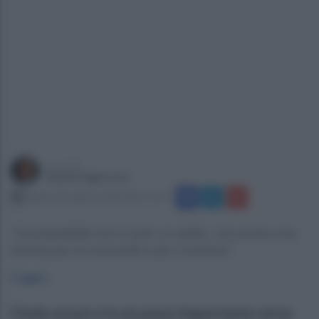
a cura di
Gianni Vigoroso
sabato 23 agosto 2025 alle 11:14
"L’accessibilità non è solo un diritto, ma anche una
risorsa per la comunità e per il turismo"
Capri
.
L’isola azzurra fa un passo importante verso