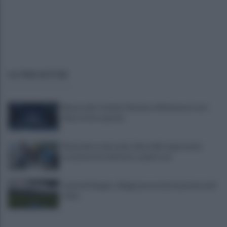
ULTIME NOTIZIE
Mazzocchi, Contini, Giovane e Marianucci con i
tifosi: le loro parole
Piantedosi a Sorrento, Rastrelli: importante
occasione di confronto, avanti così
Castel di Sangro: Allegri prova la formazione anti
Celta