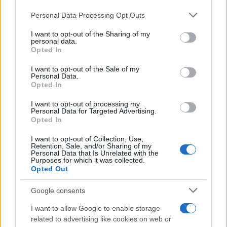
Personal Data Processing Opt Outs
This information may also be disclosed by us to third parties
on the IAB’s List of Downstream Participants that may further
I want to opt-out of the Sharing of my
disclose it to other third parties.
personal data.
Opted In
Please note that this website/app uses one or more Google
services and may gather and store information including but
I want to opt-out of the Sale of my
Personal Data.
not limited to your visit or usage behaviour. You may click to
Opted In
grant or deny consent to Google and its third-party tags to
use your data for below specified purposes in below Google
I want to opt-out of processing my
consent section.
Personal Data for Targeted Advertising.
Opted In
I want to opt-out of Collection, Use,
Retention, Sale, and/or Sharing of my
Personal Data that Is Unrelated with the
Purposes for which it was collected.
Opted Out
Google consents
I want to allow Google to enable storage
related to advertising like cookies on web or