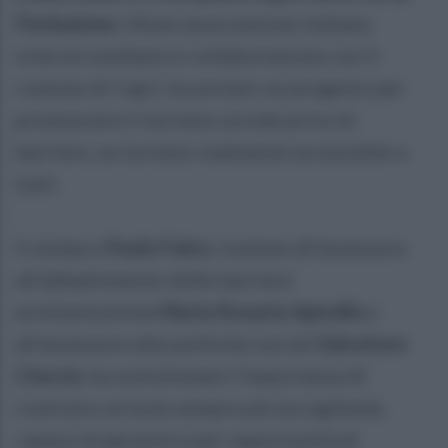
l’inclusione.
L’Aism associazione italiana
sclerosi multipla in collaborazione con il
comune di Capri, ha avviato un progetto per
promuovere il turismo sociale privo di
barriere, un turismo realmente accessibile a
tutti.
Il sindaco
Paolo Falco
, insieme all’assessore
all’abbattimento delle barriere
architettoniche
Maria Rosaria Apicella
e
all’assessore alle politiche sociali
Salvatore
Ciuccio
, ha sottolineato l’importanza di
costruire un’isola sempre più accogliente,
capace di garantire pari opportunità di