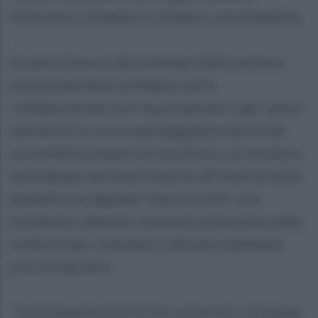
fruizione a cittadini e visitatori con disabilità.
Grazie al lavoro dei volontari della sezione
provinciale Aism di Napoli, ed in
collaborazione con l’associazione Capri senza
barriere è in corso una mappatura dei locali
accessibili presenti sul territorio. Le strutture
individuate verranno inserite all’interno della
piattaforma digitale “Easy Go Out”, uno
strumento utile per orientare le persone nella
scelta di bar, ristoranti e attività realmente
privi di barriere.
“L’accessibilità non è solo un diritto, ma anche