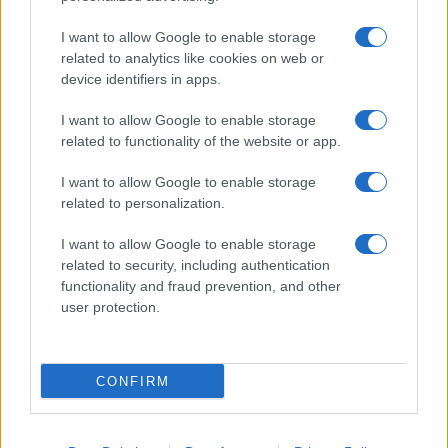
I want to allow Google to enable storage
related to analytics like cookies on web or
device identifiers in apps.
I want to allow Google to enable storage
related to functionality of the website or app.
I want to allow Google to enable storage
CHI SIAMO
CONTATTI
PUBBLICITÀ
LAVORA CON NOI
related to personalization.
PRIVACY / COOKIE POLICY
PREFERENZE PRIVACY
I want to allow Google to enable storage
OTTO CHANNEL
related to security, including authentication
functionality and fraud prevention, and other
user protection.
Registrazione del Tribunale di Avellino n. 331 del 23/11/1995
Iscritto al Registro degli Operatori di Comunicazione n. 37512
© Riproduzione Riservata – Ne è consentita esclusivamente una
CONFIRM
riproduzione parziale con citazione della fonte corretta
www.ottopagine.it