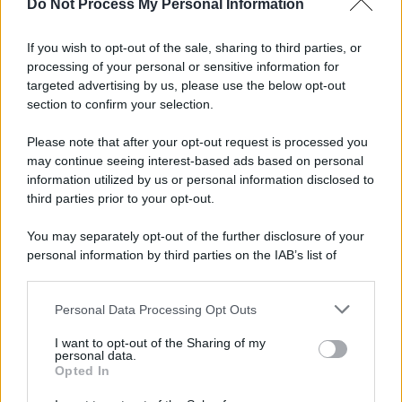
Do Not Process My Personal Information
La terra torna a tremare, notte di paura: gente di
nuovo in strada
If you wish to opt-out of the sale, sharing to third parties, or
processing of your personal or sensitive information for
Tentano di introdurre droga nel carcere minorile
targeted advertising by us, please use the below opt-out
di Nisida: la scoperta
section to confirm your selection.
Please note that after your opt-out request is processed you
may continue seeing interest-based ads based on personal
information utilized by us or personal information disclosed to
third parties prior to your opt-out.
You may separately opt-out of the further disclosure of your
personal information by third parties on the IAB’s list of
downstream participants.
Personal Data Processing Opt Outs
This information may also be disclosed by us to third parties
on the IAB’s List of Downstream Participants that may further
I want to opt-out of the Sharing of my
disclose it to other third parties.
personal data.
Opted In
Please note that this website/app uses one or more Google
services and may gather and store information including but