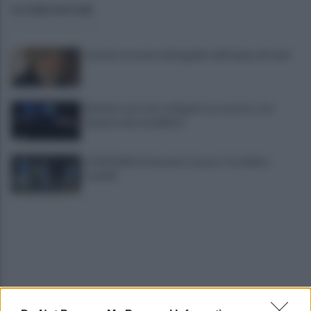
ULTIME NOTIZIE
Guccini: un nome nell'appello dell'anima di tanti
Movida sotto tiro a Napoli: un arresto e tre
denunce dei carabinieri
IL PIZZONE di Gerardo Casucci: Tra Scilla e
Cariddi