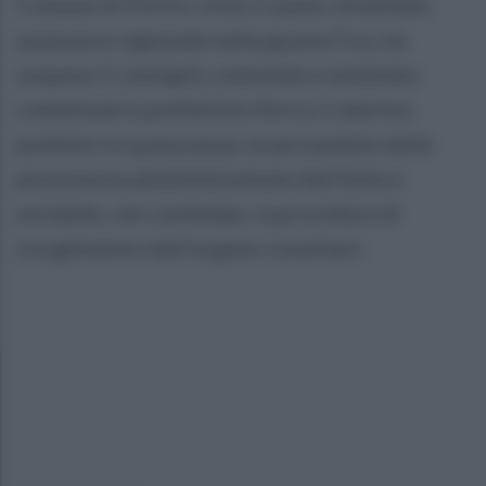
Comune di Portici, Enzo Cuomo, diventato
assessore regionale nella giunta Fico, ha
sospeso il consiglio comunale e nominato
commissario prefettizio Enrico Caterino,
prefetto in quiescenza, incaricandolo della
provvisoria amministrazione dell'Ente e
avviando, nel contempo, la procedura di
scioglimento dell'organo consiliare.