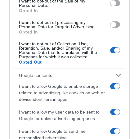
I want to opt-out of the Sale of my
Personal Data.
not limited to your visit or usage behaviour. You may click to
Opted In
grant or deny consent to Google and its third-party tags to
use your data for below specified purposes in below Google
I want to opt-out of processing my
consent section.
Personal Data for Targeted Advertising.
Opted In
I want to opt-out of Collection, Use,
Retention, Sale, and/or Sharing of my
Personal Data that Is Unrelated with the
Purposes for which it was collected.
Opted Out
Google consents
I want to allow Google to enable storage
related to advertising like cookies on web or
device identifiers in apps.
I want to allow my user data to be sent to
Google for online advertising purposes.
I want to allow Google to send me
personalized advertising.