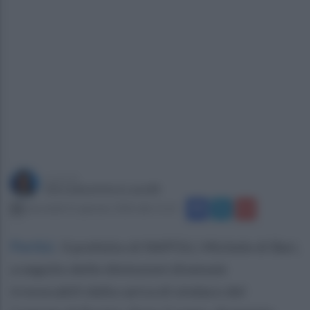
a cura di
Giovanbattista Lanzilli
mercoledì 21 gennaio 2026 alle 11:21
Portici
.
Il prefetto di NAPOLI, Michele di Bari,
a seguito delle dimissioni divenute
irrevocabili dalla carica di sindaco del