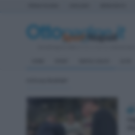
PRIMA PAGINA
AVELLINO
BENEVENTO
Giovedì 6 Agosto 2026
| Direttore Editoriale:
Antonio Sass
HOME
SPORT
NAPOLI CALCIO
ALTRI
FOTO ALTRI SPORT
lun
re
ri