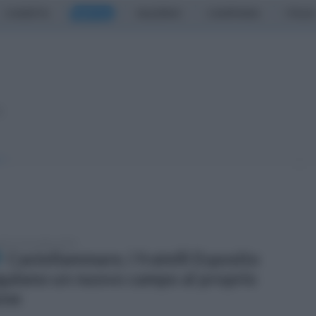
CASERTA
NAPOLI
SALERNO
CAMPANIA
ITALIA
o
edì 11 novembre 2024
Castellammare, i fratelli Esposito
galano un nuovo campo al proprio
one