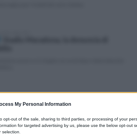
ta magica per i fratelli del calcio italiano
coledì 5 luglio 2023
Stadio Maradona, la denuncia di
bilio
ampione azzurro si è sfogato sui social dopo i danni alla pista
tletica
enica 26 giugno 2022
Atletica, Sibilio si ferma: Mondiale a
ocess My Personal Information
schio?
to opt-out of the sale, sharing to third parties, or processing of your per
ampione napoletano si è infortunato nella finale tricolore dei
formation for targeted advertising by us, please use the below opt-out s
metri piani.
 selection.