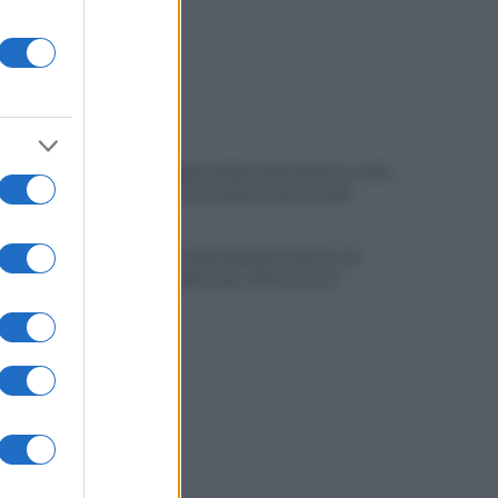
Campi Flegrei, il piano del Governo: nodo
abusi edilizi e promessa nuovi fondi
Gutierrez saluta Napoli: la lettera di
ringraziamento per i tifosi azzurri