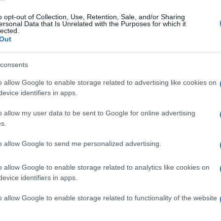
o opt-out of Collection, Use, Retention, Sale, and/or Sharing
ersonal Data that Is Unrelated with the Purposes for which it
coledì 20 gennaio 2021
lected.
Juventus - Napoli, le formazioni
Out
ficiali
consents
celte di Pirlo e Gattuso per la finale di Supercoppa Italiana al
pei Stadium"
o allow Google to enable storage related to advertising like cookies on
evice identifiers in apps.
o allow my user data to be sent to Google for online advertising
s.
edì 3 febbraio 2020
Sampdoria - Napoli, le formazioni
to allow Google to send me personalized advertising.
ficiali
o allow Google to enable storage related to analytics like cookies on
sorpresa a centrocampo tra le file degli azzurri. In attacco,
evice identifiers in apps.
em degli ex per Ranieri
o allow Google to enable storage related to functionality of the website