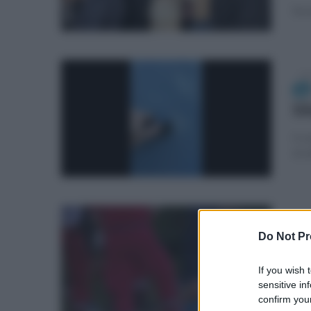
Sera
mer
Si
Il c
di a
dom
Do Not Pr
ri
If you wish 
Il c
sensitive in
400 
confirm your