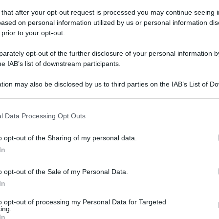
 that after your opt-out request is processed you may continue seeing i
ased on personal information utilized by us or personal information dis
 prior to your opt-out.
ato 14 maggio 2022
Giro d'Italia: l'ottava tappa è la
rately opt-out of the further disclosure of your personal information by
poli-Napoli di 153 km
he IAB’s list of downstream participants.
festa di colori, la cittadina partenopea si è vestita di rosa.
tion may also be disclosed by us to third parties on the IAB’s List of 
 that may further disclose it to other third parties.
 that this website/app uses one or more Google services and may gath
l Data Processing Opt Outs
including but not limited to your visit or usage behaviour. You may click 
 to Google and its third-party tags to use your data for below specifi
o opt-out of the Sharing of my personal data.
ogle consent section.
edì 9 agosto 2021
In
Irma Testa e Ciro Immobile, le stelle
 Oplonti brillano a Torre Annunziata
o opt-out of the Sale of my Personal Data.
In
oto della serata
to opt-out of processing my Personal Data for Targeted
ing.
In