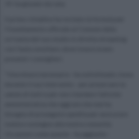
19, ha giusato da casa.
Il primo cittadino ha recitato la formula per
l'insediamento ufficiale al Comune dalla
scrivania del suo studio in diretta streaming
con l'aula consiliare, dove invece erano
presenti i consiglieri.
"Una misura necessaria - ha sottolineato Jossa
durante il suo intervento - per preservare la
salute di tutti e per non ritardare l'attività
amministrativa che oggi più che mai ha
bisogno di proseguire spedita per assicurare
tutela e sostegno alla nostra comunità.
Occasioni come queste - ha aggiunto -