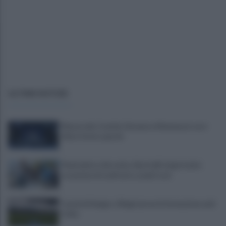
ULTIME NOTIZIE
Mazzocchi, Contini, Giovane e Marianucci con i
tifosi: le loro parole
Piantedosi a Sorrento, Rastrelli: importante
occasione di confronto, avanti così
Castel di Sangro: Allegri prova la formazione anti
Celta