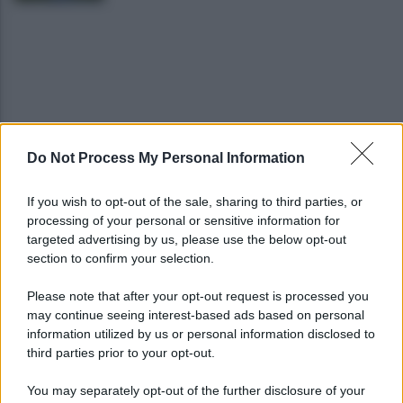
Do Not Process My Personal Information
Gabriel Jesus al Napoli? Pista concreta: le ultime
sulla trattativa
If you wish to opt-out of the sale, sharing to third parties, or
processing of your personal or sensitive information for
Napoli, Meret o Savic? Spunta un nuovo nome per
targeted advertising by us, please use the below opt-out
la porta azzurra!
section to confirm your selection.
Please note that after your opt-out request is processed you
may continue seeing interest-based ads based on personal
information utilized by us or personal information disclosed to
third parties prior to your opt-out.
You may separately opt-out of the further disclosure of your