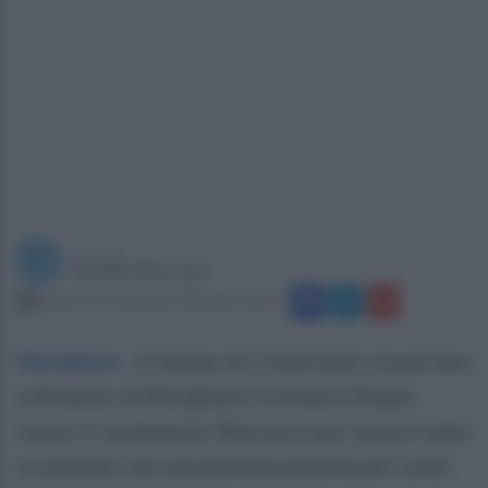
a cura di
Claudio Mazzone
sabato 14 novembre 2020 alle 16:05
Marigliano
.
In tempo di Covid tutto si può fare
a distanza. A Marigliano il sindaco Peppe
Jossa, in isolamento fiduciario per essere stato
a contatto con una persona positiva al Covid-