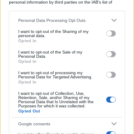
personal information by third parties on the IAB’s list of
downstream participants.
Personal Data Processing Opt Outs
This information may also be disclosed by us to third parties
on the IAB’s List of Downstream Participants that may further
I want to opt-out of the Sharing of my
disclose it to other third parties.
personal data.
Opted In
Please note that this website/app uses one or more Google
services and may gather and store information including but
I want to opt-out of the Sale of my
Personal Data.
not limited to your visit or usage behaviour. You may click to
Opted In
grant or deny consent to Google and its third-party tags to
use your data for below specified purposes in below Google
I want to opt-out of processing my
consent section.
Personal Data for Targeted Advertising.
Opted In
I want to opt-out of Collection, Use,
Retention, Sale, and/or Sharing of my
Personal Data that Is Unrelated with the
Purposes for which it was collected.
Opted Out
Google consents