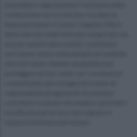
dovrebbero rappresentare il momento della
condivisione con la città che ci ha dato la
fiducia ed invece il Covid ci impone il filtro
della rete che rende tutto più complicato, ma
non per questo meno sentito. La distanza
serva ancor di più come esempio di condotte
che tutti siamo chiamati ad adottare per
proteggere noi ed i nostri cari. Le misure di
contenimento del contagio ed il senso di
responsabilità di ognuno di noi possono
contribuire a salvare vite umane e ad evitarci
la sofferenza di un virus che colpisce in
maniera insidiosa e pericolosa".