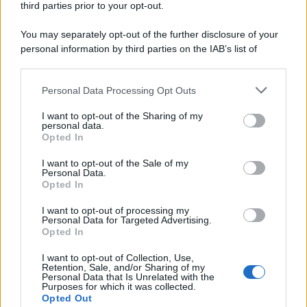
third parties prior to your opt-out.
You may separately opt-out of the further disclosure of your
personal information by third parties on the IAB’s list of
downstream participants.
Personal Data Processing Opt Outs
This information may also be disclosed by us to third parties
on the IAB’s List of Downstream Participants that may further
I want to opt-out of the Sharing of my
disclose it to other third parties.
personal data.
Opted In
Please note that this website/app uses one or more Google
services and may gather and store information including but
I want to opt-out of the Sale of my
Personal Data.
not limited to your visit or usage behaviour. You may click to
Opted In
grant or deny consent to Google and its third-party tags to
use your data for below specified purposes in below Google
I want to opt-out of processing my
consent section.
Personal Data for Targeted Advertising.
Opted In
I want to opt-out of Collection, Use,
Retention, Sale, and/or Sharing of my
Personal Data that Is Unrelated with the
Purposes for which it was collected.
Opted Out