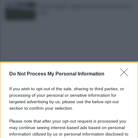
Castel di Sangro: Allegri prova la formazione anti
Celta
Do Not Process My Personal Information
Gabriel Jesus al Napoli? Pista concreta: le ultime
sulla trattativa
If you wish to opt-out of the sale, sharing to third parties, or
processing of your personal or sensitive information for
Napoli, Meret o Savic? Spunta un nuovo nome per
targeted advertising by us, please use the below opt-out
la porta azzurra!
section to confirm your selection.
Please note that after your opt-out request is processed you
may continue seeing interest-based ads based on personal
information utilized by us or personal information disclosed to