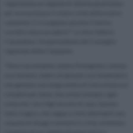
rappresenta un segnale di allarme gravissimo
per la sicurezza e il vivere civile della nostra
comunità. Ci è scappato persino il morto,
cos'altro deve accadere?" Lo dice Valeria
Ciarambino, Vicepresidente del Consiglio
regionale della Campania.
"Non è accettabile vedere Pomigliano ridotta
a un farwest, teatro di episodi così drammatici,
che gettano una lunga ombra di insicurezza sui
cittadini per bene, che ormai tremano ogni
volta che i loro figli escono di casa. Questo
fatto tragico, che segue a ritmi allarmanti una
sequela di disagi e tensioni in città, evidenzia
l'urgenza di un cambio di passo serio e