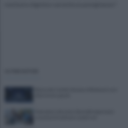
restituire dignità e serenità ai pomiglianesi".
ULTIME NOTIZIE
Mazzocchi, Contini, Giovane e Marianucci con i
tifosi: le loro parole
Piantedosi a Sorrento, Rastrelli: importante
occasione di confronto, avanti così