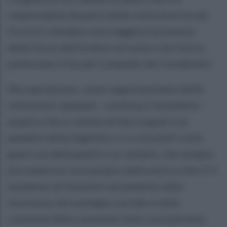
responsabile da parte delle istituzioni locali.
Occorre chiedere una maggiore presenza
delle forze dell'ordine sul nostro territorio,
potenziare il locale Comando dei Carabinieri.
Ma soprattutto, come rappresentante delle
istituzioni campane - continua Ciarambino -
auspico che si smetta di fare la guerra ai
paladini della legalità e ci si concentri sulla
guerra ai delinquenti e ai violenti, che sempre
più numerosi scorazzano nella nostra città. È il
momento di investire seriamente nella
sicurezza, nel sostegno sociale e nella
coesione della comunità. Solo così potremo