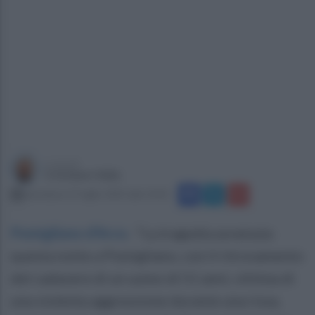
a cura di
Cristiano Vella
domenica 27 luglio 2025 alle 14:01
Pomigliano d'Arco
.
"La tragedia avvenuta
questa notte a Pomigliano, con il ritrovamento
del cadavere di un uomo di 51 anni, vittima di
una violenta aggressione durante una rissa,