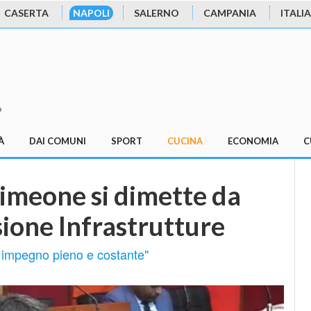
CASERTA
NAPOLI
SALERNO
CAMPANIA
ITALIA
o
À
DAI COMUNI
SPORT
CUCINA
ECONOMIA
C
imeone si dimette da
ione Infrastrutture
e impegno pieno e costante"