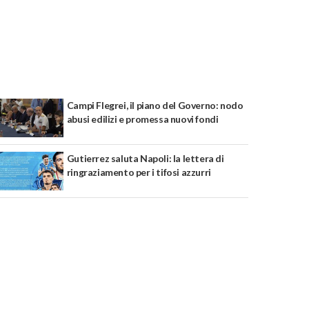
Campi Flegrei, il piano del Governo: nodo
abusi edilizi e promessa nuovi fondi
Gutierrez saluta Napoli: la lettera di
ringraziamento per i tifosi azzurri