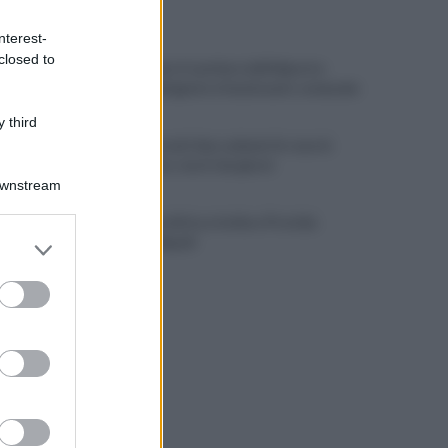
ULTIME NOTIZIE
nterest-
closed to
Sequestrato il cantiere dell'eliporto:
indagati dirigente e funzionario comunale
 third
Portici, trovati due cadaveri in casa in
viale Giotto: morti da giorni
Downstream
Emergenza idrica a Ischia e Procida:
er and store
vertice a Napoli
to grant or
ed purposes