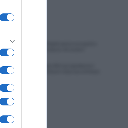
Ritiro SSC Napoli, questa sera quattro
calciatori in piazza: chi saranno?
Campi Flegrei, 812 case sgomberate: i
numeri del disastro dopo una settimana