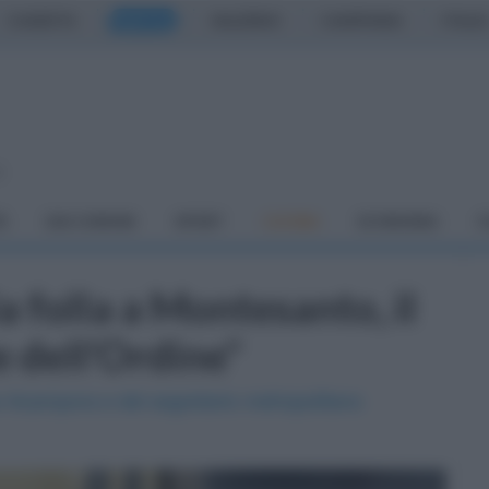
CASERTA
NAPOLI
SALERNO
CAMPANIA
ITALIA
o
À
DAI COMUNI
SPORT
CUCINA
ECONOMIA
C
a folla a Montesanto, il
e dell'Ordine"
Acampora e del segretario metropolitano