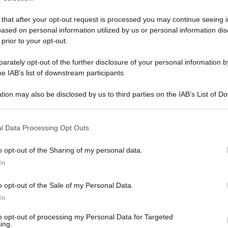
 that after your opt-out request is processed you may continue seeing i
ased on personal information utilized by us or personal information dis
 prior to your opt-out.
rately opt-out of the further disclosure of your personal information by
he IAB’s list of downstream participants.
tion may also be disclosed by us to third parties on the IAB’s List of 
 that may further disclose it to other third parties.
 that this website/app uses one or more Google services and may gath
l Data Processing Opt Outs
including but not limited to your visit or usage behaviour. You may click 
 to Google and its third-party tags to use your data for below specifi
o opt-out of the Sharing of my personal data.
0 giugno 2026 alle 19:36
ogle consent section.
In
nienti da Montesanto, con una rissa violenta
o opt-out of the Sale of my Personal Data.
In
 di un kalashnikov e nell'esplosione di colpi
i, rappresentano una ferita drammatica e
to opt-out of processing my Personal Data for Targeted
ing.