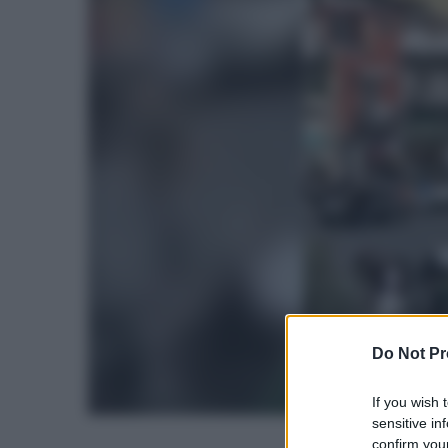
Do Not Pr
If you wish 
sensitive in
confirm your