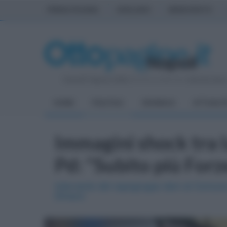
PRIMA PAGINA
AVELLINO
BENEVENTO
Venerdì 7 Agosto 2026
| Direttore Editoriale:
Antonio Sass
HOME
POLITICA
CRONACA
ATTUALIT
Immagini shock tra l
Pd: "Subito più Forz
Intervento del capogruppo dem al Comune 
Dinacci