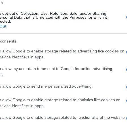
mo di fronte a un'escalation criminale che non
In
di cronaca, o “sporadica follia criminale” ma
o opt-out of Collection, Use, Retention, Sale, and/or Sharing
ersonal Data that Is Unrelated with the Purposes for which it
olitiche di sicurezza promesse della destra al
lected.
Out
consents
o i rappresentanti del
Partito Democratico di
o allow Google to enable storage related to advertising like cookies on
bia e indignazione per quanto accaduto nel
evice identifiers in apps.
 trafficatissima stazione ferroviaria della
o allow my user data to be sent to Google for online advertising
 sono registrate vittime o feriti innocenti. La
s.
 nelle ultime ore, caratterizzata dal lancio di
to allow Google to send me personalized advertising.
alla spregiudicata disinvoltura con cui
a alla luce del sole, evidenzia un senso di
o allow Google to enable storage related to analytics like cookies on
evice identifiers in apps.
nza in una morsa di paura.
o allow Google to enable storage related to functionality of the website
concerto di fronte a un controllo del