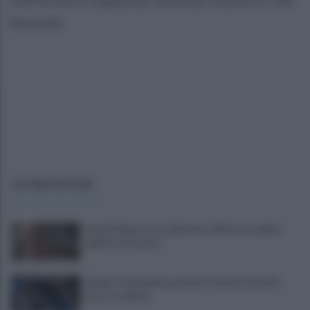
Ruscello
ULTIME NOTIZIE
Campi Flegrei, crisi abitativa: 930 case colpite:
«Aprite ai tecnici»
Lukaku-Fenerbahce, pronto il rilancio del club
turco: le ultime