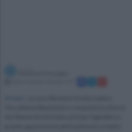
a cura di
Redazione Ottopagine
lunedì 25 settembre 2023 alle 17:04
Arzano
.
La Luvo Barattoli Arzano supera
l'Accademia Benevento e conquista la vittoria
del Memorial intitolato ad Enza Tagliafierro,
grande appassionata della pallavolo e madre