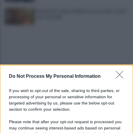
Montesanto, apre a Napoli un nuovo polo sociale
per i più fragili
Do Not Process My Personal Information
IL PIZZINO di Gerardo Casucci: Strampalata idea
If you wish to opt-out of the sale, sharing to third parties, or
processing of your personal or sensitive information for
Infortunio Marianucci, prima diagnosi: la nota
targeted advertising by us, please use the below opt-out
della SSC Napoli
section to confirm your selection.
Please note that after your opt-out request is processed you
may continue seeing interest-based ads based on personal