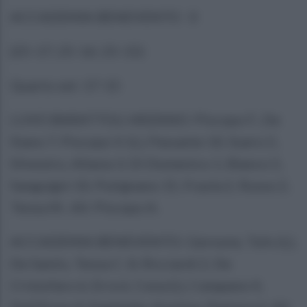
ACCADEMIA BENEVENTO 0
(25-17; 25-16: 25-15)
Quarto set: 17-15
LUVO BARATTOLI ARZANO: Piscopo F., De
Siano 7, Piscopo V. (L), Passante 10, Suero 5,
Silvestro, Allasia 3, Di Domenico 1, Bianco 5,
Sanguigni 10, Putignano 15, Fraola 2, Russo 2,
Tenza M.. All. Piscopo A.
ACCADEMIA BENEVENTO: Gernone, Tufo (L),
De Santis, Tenza C. 8, Ricciardi 2, De
Cristofaro 6, Erra 6, Cona (L), Catapano 4,
Dell'Ermo 4, Kaplenko, Kostina, Pastore 6. All.