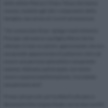
delle atlete Maria e Chiara Tenza che hanno
vissuto, insieme agli altri componenti della
famiglia, una serata di ricordi ed emozioni.
“Ho conosciuto Enza -spiega coach Antonio
Piscopo-attraverso sua figlia Maria che ho
allenato in due occasioni, apprezzando che era
una grande appassionata di pallavolo oltre ad
essere una persona splendida e una grande
mamma. Abbiamo partecipato con molto
onore a questa manifestazione, ricordando
una persona vera”.
Prima i più piccoli, poi la sfida fra Arzano e
Benevento fino al gran finale con le due sorelle