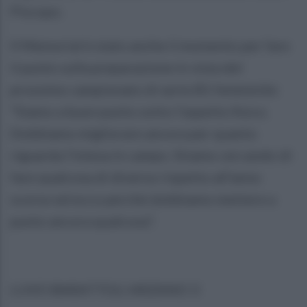
Piscopo.
Il Memorial è stato anche il momento per fare
il punto sulla preparazione in vista del
prossimo campionato di serie B1 femminile:
“Siamo a buon punto sotto l’aspetto fisico.
Dobbiamo migliorare ancora per quanto
riguarda l’intesa in campo. Stiamo cercando di
fare qualcosa di diverso rispetto all’anno
scorso ed ecco perché dobbiamo mettere a
punto ancora qualcosa”.
LUVO BARATTOLI ARZANO 3