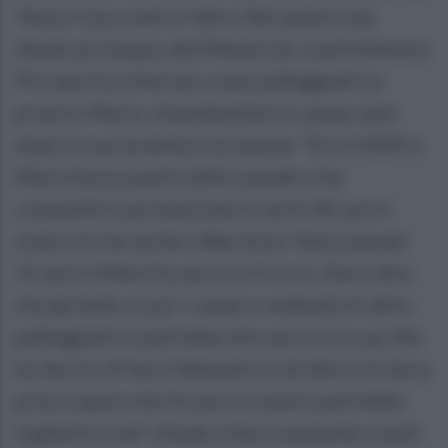
Tenza l’una contro l’altra. Nel quarto set,
ideale prosieguo del Memorial, coach Antonio
Piscopo ha schierato come palleggiatrice
proprio Maria, rimandandola in campo anni
dopo la sua avventura arzanese: “Era il 2005 e
Maria faceva parte della squadra che
conquistò la promozione in serie A2, poi è
stata con me anche a Baronissi. Sono passati
15 anni e Maria ha ancora il tocco. Devo dire
che girando un po’ i campi e vedendo le altre
palleggiatrici potrebbe dire ancora la sua. Ma
ha deciso di fare l’allenatrice ed allora mi devo
preoccupare che fra poco il posto potrebbe
toglierlo a me” chiude scherzosamente coach