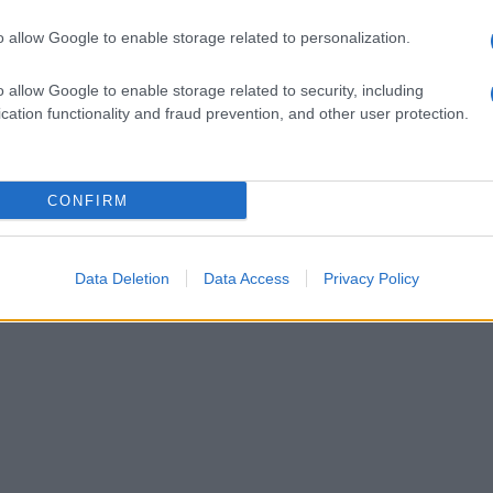
o allow Google to enable storage related to personalization.
Esposito (P), Ceccarelli (P), Yabre (G),
o allow Google to enable storage related to security, including
cation functionality and fraud prevention, and other user protection.
CONFIRM
Data Deletion
Data Access
Privacy Policy