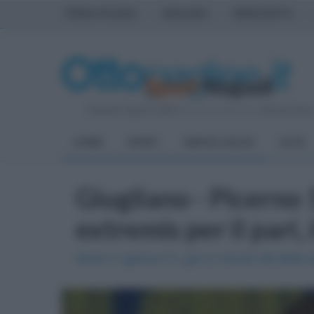
PRIMA PAGINA
AVELLINO
BENEVENTO
Venerdì 7 Agosto 2026
| Direttore Editoriale:
Antonio Sass
HOME
SPORT
NAPOLI CALCIO
ALTRI
Giugliano - Picerno 
extremis per il pari, 
Serie C (girone C): gol al minuto 48 della ri