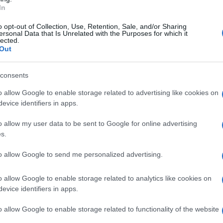
In
 Foggia.
o opt-out of Collection, Use, Retention, Sale, and/or Sharing
ersonal Data that Is Unrelated with the Purposes for which it
lected.
Out
consents
o allow Google to enable storage related to advertising like cookies on
ldore (G)
evice identifiers in apps.
i Dio), Berman, Caldore, Yabre; Romano (78'
o allow my user data to be sent to Google for online advertising
s.
 (69' Gladestony); Ciuferri, Salvemini, De
Baldi, Coprean, Scognamiglio, Grasso, Boccia,
to allow Google to send me personalized advertising.
o allow Google to enable storage related to analytics like cookies on
agliai), Gilli, Allegretto, Novella; Gallo (89’
evice identifiers in apps.
90’ Graziani), Maiorino (69’ Pitarresi), E.
o allow Google to enable storage related to functionality of the website
Esposito, Merelli, Santarcangelo, Petito,