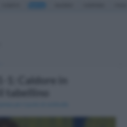
CASERTA
NAPOLI
SALERNO
CAMPANIA
ITALIA
o
1-1: Caldore in
il tabellino
presa per il punto di continuità