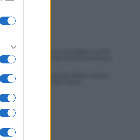
Allenamento sotto la pioggia a Castel di
Sangro: in campo Mctominay e De Bruyne
Spiagge Napoli: blitz ASIA per l'ambiente
a San Giovanni a Teduccio