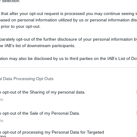
 selection.
 that after your opt-out request is processed you may continue seeing i
ased on personal information utilized by us or personal information dis
 prior to your opt-out.
rately opt-out of the further disclosure of your personal information by
he IAB’s list of downstream participants.
tion may also be disclosed by us to third parties on the IAB’s List of 
 that may further disclose it to other third parties.
 that this website/app uses one or more Google services and may gath
l Data Processing Opt Outs
including but not limited to your visit or usage behaviour. You may click 
 gennaio 2024 alle 23:55
 to Google and its third-party tags to use your data for below specifi
o opt-out of the Sharing of my personal data.
ogle consent section.
In
"De Cristofaro" tra il
Giugliano
e il
Picerno
o opt-out of the Sale of my Personal Data.
rno del girone C di Serie C. Lucani avanti con
In
il pari al 48' della ripresa con
Caldore
. Il gol
to opt-out of processing my Personal Data for Targeted
a di Bertotto, reduce dal 2-2 con la Juve
ing.