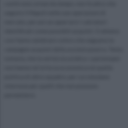
com'è noto ormai da tempo, non fa altro che
seguire il Napoli nelle sue operazioni di
mercato, per poi accaparrarsi i calciatori
identificati come possibili acquisti. O almeno
così fanno sembrare coloro che seguono le
campagne acquisti della società azzurra. Temo,
tuttavia, che la verità sia un'altra: i partenopei
non hanno né la forza economica né quella
politica di altre squadre, per cui simulano
interesse per quelli che non possono
permettersi.