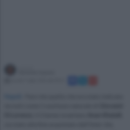
a cura di
Gerardo Casucci
martedì 7 luglio 2026 alle 09:33
Napoli
.
Pare che quello che era stato indicato
da tutti come il sostituto naturale di
Giovanni
Di Lorenzo
, il 21enne israeliano
Anan Khalaili
,
sia stato alla fine acquistato dall'Inter che,