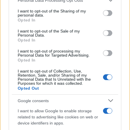
Personal Data Processing Opt Outs
This information may also be disclosed by us to third parties
on the IAB’s List of Downstream Participants that may further
I want to opt-out of the Sharing of my
disclose it to other third parties.
personal data.
Opted In
Please note that this website/app uses one or more Google
services and may gather and store information including but
I want to opt-out of the Sale of my
Personal Data.
not limited to your visit or usage behaviour. You may click to
Opted In
grant or deny consent to Google and its third-party tags to
use your data for below specified purposes in below Google
I want to opt-out of processing my
consent section.
Personal Data for Targeted Advertising.
Opted In
I want to opt-out of Collection, Use,
Retention, Sale, and/or Sharing of my
Personal Data that Is Unrelated with the
Purposes for which it was collected.
Opted Out
Google consents
I want to allow Google to enable storage
related to advertising like cookies on web or
device identifiers in apps.