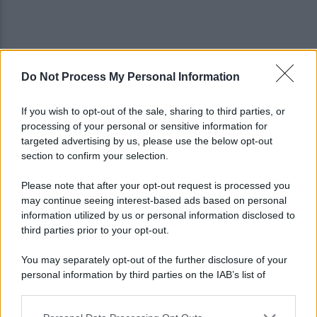
Do Not Process My Personal Information
Cappuccio bianco e machete, assalta il negozio:
incastrato dai video, arrestato
If you wish to opt-out of the sale, sharing to third parties, or
processing of your personal or sensitive information for
Minacce di morte al sindaco di Striano: 67enne
targeted advertising by us, please use the below opt-out
arrestato e ai domiciliari
section to confirm your selection.
Please note that after your opt-out request is processed you
may continue seeing interest-based ads based on personal
information utilized by us or personal information disclosed to
third parties prior to your opt-out.
You may separately opt-out of the further disclosure of your
personal information by third parties on the IAB’s list of
downstream participants.