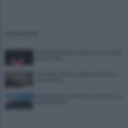
ULTIME NOTIZIE
Lukaku vicino all'addio dal Napoli: dove potrebbe
andare il belga?
Campi Flegrei, 700 case inagibili e sgomberate:
sale la protesta
Restyling Maradona? Il Napoli ha le idee chiare: la
posizione del club