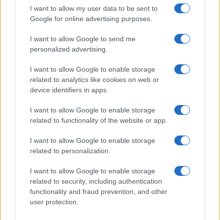
I want to allow my user data to be sent to
Google for online advertising purposes.
I want to allow Google to send me
personalized advertising.
I want to allow Google to enable storage
related to analytics like cookies on web or
device identifiers in apps.
I want to allow Google to enable storage
related to functionality of the website or app.
I want to allow Google to enable storage
CHI SIAMO
CONTATTI
PUBBLICITÀ
LAVORA CON NOI
related to personalization.
PRIVACY / COOKIE POLICY
PREFERENZE PRIVACY
I want to allow Google to enable storage
OTTO CHANNEL
related to security, including authentication
functionality and fraud prevention, and other
user protection.
Registrazione del Tribunale di Avellino n. 331 del 23/11/1995