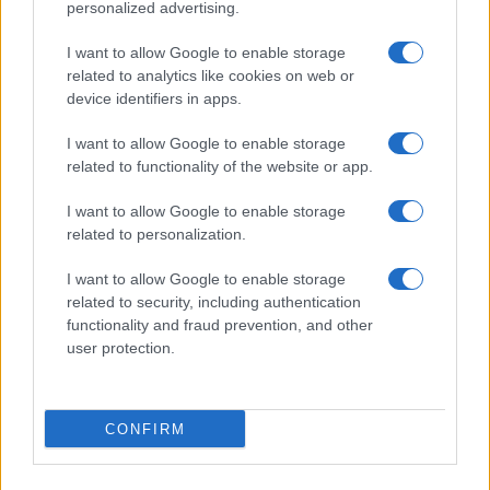
personalized advertising.
I want to allow Google to enable storage
related to analytics like cookies on web or
device identifiers in apps.
I want to allow Google to enable storage
related to functionality of the website or app.
I want to allow Google to enable storage
CHI SIAMO
CONTATTI
PUBBLICITÀ
LAVORA CON NOI
related to personalization.
PRIVACY / COOKIE POLICY
PREFERENZE PRIVACY
I want to allow Google to enable storage
OTTO CHANNEL
related to security, including authentication
functionality and fraud prevention, and other
user protection.
Registrazione del Tribunale di Avellino n. 331 del 23/11/1995
Iscritto al Registro degli Operatori di Comunicazione n. 37512
© Riproduzione Riservata – Ne è consentita esclusivamente una
CONFIRM
riproduzione parziale con citazione della fonte corretta
www.ottopagine.it