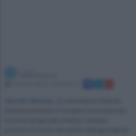
a cura di
Federica Inverso
mercoledì 16 febbraio 2022 alle 22:42
Altavilla Silentina
.
Le comunità di Altavilla
Silentina ed Eboli si stringono nel dolore per
la morte del giovane 24enne, risultato
positivo al Covid e deceduto nella giornata di