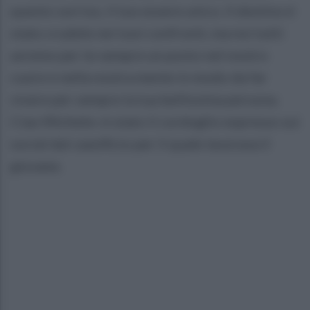
questo sorriso, il tuo essere unico. Il destino è
stato crudele nei tuoi confronti, ma noi tutti
avremo per te sempre un posto nel nostro
cuore e nella nostra mente in modo da far
vivere per sempre la tua bellissima persona.
Ciao Michele» è stato il cordoglio espresso sui
social dal caseificio per il quale lavorava il
giovane.