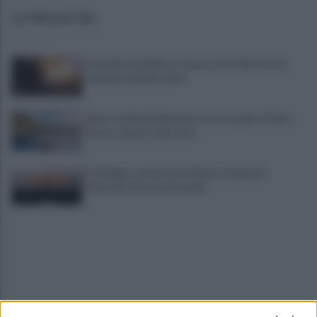
ULTIME NOTIZIE
Incendio nel Cilento, a fuoco oltre 20 ettari di
macchia mediterranea
Barca rischia di affondare tra le secche a Punta
Licosa, salvate 9 persone
Fa il bagno, avverte un malore a Capaccio
Paestum: muore una donna