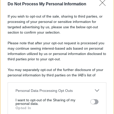
Do Not Process My Personal Information
Salernitana, Cosmi senza giri di parole: "Questa
squadra va rinforzata"
If you wish to opt-out of the sale, sharing to third parties, or
processing of your personal or sensitive information for
Salernitana, il ritiro estivo si chiude con il tris al
targeted advertising by us, please use the below opt-out
Catanzaro Primavera (3-0)
section to confirm your selection.
Please note that after your opt-out request is processed you
may continue seeing interest-based ads based on personal
information utilized by us or personal information disclosed to
third parties prior to your opt-out.
You may separately opt-out of the further disclosure of your
personal information by third parties on the IAB’s list of
downstream participants.
Personal Data Processing Opt Outs
This information may also be disclosed by us to third parties
on the IAB’s List of Downstream Participants that may further
I want to opt-out of the Sharing of my
disclose it to other third parties.
personal data.
Opted In
Please note that this website/app uses one or more Google