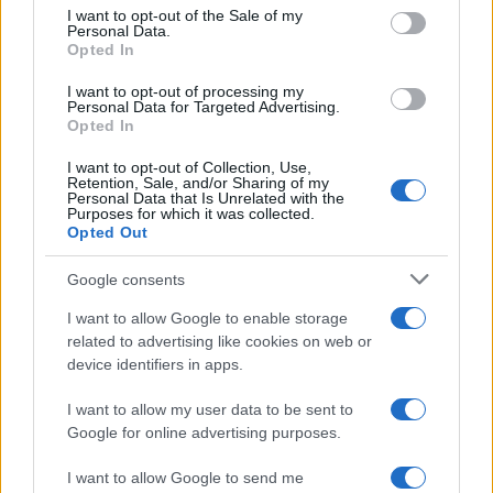
services and may gather and store information including but
I want to opt-out of the Sale of my
Personal Data.
not limited to your visit or usage behaviour. You may click to
Opted In
grant or deny consent to Google and its third-party tags to
use your data for below specified purposes in below Google
I want to opt-out of processing my
consent section.
Personal Data for Targeted Advertising.
Opted In
I want to opt-out of Collection, Use,
Retention, Sale, and/or Sharing of my
Personal Data that Is Unrelated with the
Purposes for which it was collected.
Opted Out
Google consents
I want to allow Google to enable storage
related to advertising like cookies on web or
device identifiers in apps.
I want to allow my user data to be sent to
Google for online advertising purposes.
I want to allow Google to send me