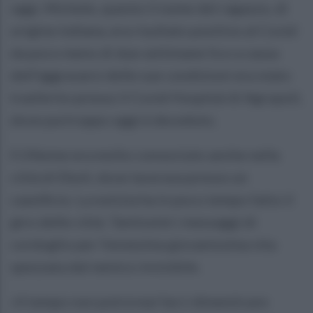
oggi. Michele, questo il nome del ragazzo, di
origine indiana, era risultato positivo al Covid
da poco meno di due settimane fa e a causa
dell'aggravarsi delle sue condizioni era stato
trasferito presso il Covid Hospital di Agropoli,
dove purtroppo oggi è deceduto.
Il 24enne era molto conosciuto anche nella
città di Eboli, dove lavorava presso un
caseificio. La notizia ha in poco tempo fatto il
giro delle città. Tantissimi i messaggi di
cordoglio per l'ennesima giovanissima vita
spezzata dal nemico invisibile.
«Il tempo non potrà mai farci dimenticare