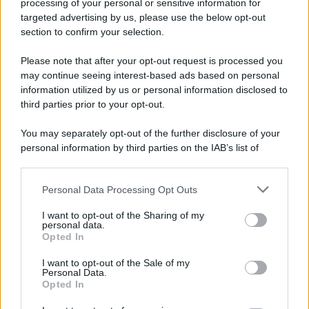
processing of your personal or sensitive information for
Fiamme vicino al traliccio dell'energia elettrica,
targeted advertising by us, please use the below opt-out
intervengono i pompieri
section to confirm your selection.
Please note that after your opt-out request is processed you
may continue seeing interest-based ads based on personal
information utilized by us or personal information disclosed to
third parties prior to your opt-out.
You may separately opt-out of the further disclosure of your
personal information by third parties on the IAB’s list of
downstream participants.
Personal Data Processing Opt Outs
This information may also be disclosed by us to third parties
on the IAB’s List of Downstream Participants that may further
I want to opt-out of the Sharing of my
disclose it to other third parties.
personal data.
Opted In
Please note that this website/app uses one or more Google
services and may gather and store information including but
I want to opt-out of the Sale of my
Personal Data.
not limited to your visit or usage behaviour. You may click to
Opted In
grant or deny consent to Google and its third-party tags to
use your data for below specified purposes in below Google