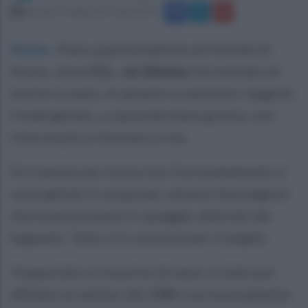
giovedì 27 luglio 2017 alle 16:59
Ascea
.
Paura questa mattina sul litorale di
Ascea, dove
G.G. , un 60enne
, ha rischiato di
morire in mare. A salvarlo in extremis i bagnini.
Il malcapitato, a causa del mare grosso, non
riusciva più a ritornare a riva.
Si è temuto per la sua vita. Fortunatamente si
sono gettati in acqua per salvarlo due bagnini
che erano presenti in spiaggia, allertati dai
bagnanti. Tutto si è concluso per il meglio.
Trasportato a riva privo di sensi, è stato poi
affidato ai sanitari del
118
e successivamente