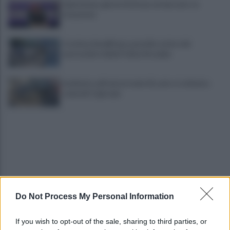
Salernitana, giorni d’attesa sul mercato: la
situazione
Costiera Amalfitana, presidio estivo dei
motociclisti della Polizia Stradale
Incidente sull'autostrada A2, auto si schianta:
coinvolti 5 giovani
Do Not Process My Personal Information
Eboli, un'altra notte di sangue: uomo accoltellato
dopo una lite
If you wish to opt-out of the sale, sharing to third parties, or