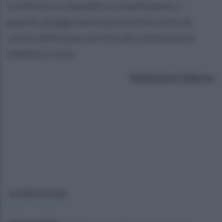
trasferito in ospedale in eliambulanza. I
guarda spiagge hanno poi invitato tutti ad
uscire dall'acqua, sul litorale sventolava la
bandiera rossa.
Redazione Salerno
ULTIME NOTIZIE