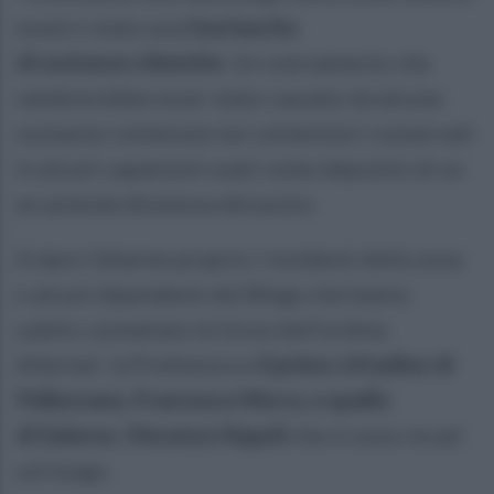
esserci stato una
fuoriuscita
di sostanze chimiche
. Un sversamento che
sembrerebbe esser stato causato da alcune
sostanze contenute nei contenitori conservati
in alcuni capannoni usati come deposito di un
ex azienda dismessa del posto.
A dare l'allarme proprio i residenti della zona
e alcuni dipendenti del Bingo che hanno
subito contattato le forze dell'ordine.
Allertati la Prefettura e
il primo cittadino di
Pellezzano, Francesco Morra, e quello
di Salerno, Vincenzo Napoli
che si sono recati
sul luogo.