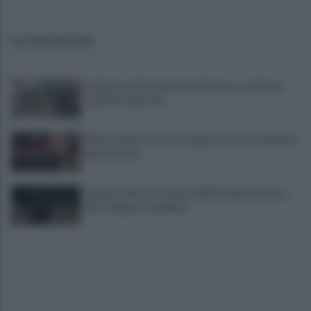
ULTIME NOTIZIE
Incidente sull'autostrada A2, auto si schianta:
coinvolti 5 giovani
Eboli, un'altra notte di sangue: uomo accoltellato
dopo una lite
Fiamme vicino al traliccio dell'energia elettrica,
intervengono i pompieri