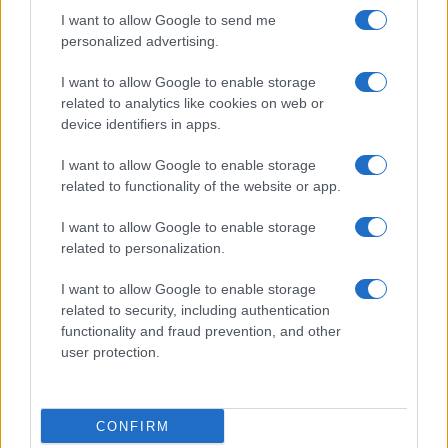
I want to allow Google to send me
personalized advertising.
I want to allow Google to enable storage
related to analytics like cookies on web or
device identifiers in apps.
I want to allow Google to enable storage
related to functionality of the website or app.
I want to allow Google to enable storage
CHI SIAMO
CONTATTI
PUBBLICITÀ
LAVORA CON NOI
related to personalization.
PRIVACY / COOKIE POLICY
PREFERENZE PRIVACY
I want to allow Google to enable storage
OTTO CHANNEL
related to security, including authentication
functionality and fraud prevention, and other
user protection.
Registrazione del Tribunale di Avellino n. 331 del 23/11/1995
Iscritto al Registro degli Operatori di Comunicazione n. 37512
© Riproduzione Riservata – Ne è consentita esclusivamente una
CONFIRM
riproduzione parziale con citazione della fonte corretta