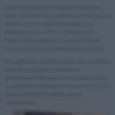
Dopo la segnalazione sono giunti sul posto
Arpac, vigili del fuoco, polizia scientifica e uno
speciale nucleo antibattericologico per
effettuare tutti i rilievi e verificare se il
liquido abbia raggiunto le acque del fiume
Irno, causandone l'eventuale inquinamento.
Nel capannone da tempo era in corso un'opera
di bonifica da parte di un'azienda
specializzata. Allertata anche l'azienda che si
occupa dello smaltimento nel timore che ci sia
stata una fuoriuscita dalla vasca di
contenimento.