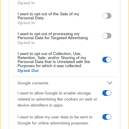
Opted In
Please note that this website/app uses one or more Google
services and may gather and store information including but
I want to opt-out of the Sale of my
Personal Data.
not limited to your visit or usage behaviour. You may click to
Opted In
grant or deny consent to Google and its third-party tags to
use your data for below specified purposes in below Google
I want to opt-out of processing my
consent section.
Personal Data for Targeted Advertising.
Opted In
I want to opt-out of Collection, Use,
Retention, Sale, and/or Sharing of my
Personal Data that Is Unrelated with the
Purposes for which it was collected.
Opted Out
Google consents
I want to allow Google to enable storage
related to advertising like cookies on web or
device identifiers in apps.
I want to allow my user data to be sent to
Google for online advertising purposes.