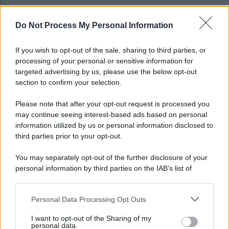
Do Not Process My Personal Information
Euro2032, Malagò non menziona Salerno: "Ecco le
cinque città favorite"
If you wish to opt-out of the sale, sharing to third parties, or
processing of your personal or sensitive information for
Salernitana, Faggiano rassicura i tifosi sul
targeted advertising by us, please use the below opt-out
mercato. Poi summit con Cosmi
section to confirm your selection.
Please note that after your opt-out request is processed you
may continue seeing interest-based ads based on personal
information utilized by us or personal information disclosed to
third parties prior to your opt-out.
You may separately opt-out of the further disclosure of your
personal information by third parties on the IAB’s list of
downstream participants.
Personal Data Processing Opt Outs
This information may also be disclosed by us to third parties
on the IAB’s List of Downstream Participants that may further
I want to opt-out of the Sharing of my
disclose it to other third parties.
personal data.