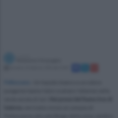
a cura di
Redazione Ottopagine
domenica 16 febbraio 2020 alle 10:48
Pellezzano
.
Un liquido bianco e un odore
pungente hanno fatto scattare l'allarme nella
tarda serata di ieri.
Nei pressi del fiume Irno di
Salerno,
nel tratto vicino al comune di
Pellezzanoe alla sala Bingo della zona, sembra