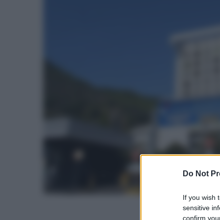
Do Not Pr
If you wish 
sensitive in
confirm your