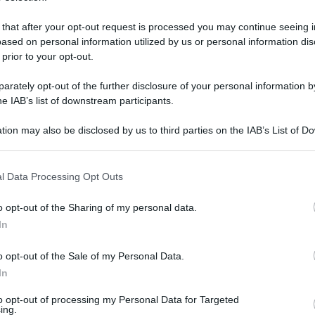
 that after your opt-out request is processed you may continue seeing i
ased on personal information utilized by us or personal information dis
 prior to your opt-out.
rately opt-out of the further disclosure of your personal information by
he IAB’s list of downstream participants.
tion may also be disclosed by us to third parties on the IAB’s List of 
 that may further disclose it to other third parties.
 that this website/app uses one or more Google services and may gath
l Data Processing Opt Outs
including but not limited to your visit or usage behaviour. You may click 
 to Google and its third-party tags to use your data for below specifi
 settembre 2024 alle 10:09
o opt-out of the Sharing of my personal data.
ogle consent section.
In
9enne di Altavilla Silentina che da circa
o opt-out of the Sale of my Personal Data.
avi condizioni nel reparto di Clinica
In
d’Aragona” di Salerno. Al paziente, in
to opt-out of processing my Personal Data for Targeted
logia oncologica, era stata diagnosticata una
ing.