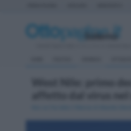
PRIMA PAGINA
AVELLINO
BENEVENTO
Venerdì 7 Agosto 2026
| Direttore Editoriale:
Antonio Sass
HOME
POLITICA
CRONACA
ATTUALIT
West Nile: primo de
affetto dal virus nel
Non ce l'ha fatta il 59enne di Altavilla Silen