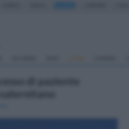
CASERTA
NAPOLI
SALERNO
CAMPANIA
ITALIA
o
À
DAI COMUNI
SPORT
CUCINA
ECONOMIA
C
cesso di paziente
 salernitano
tina