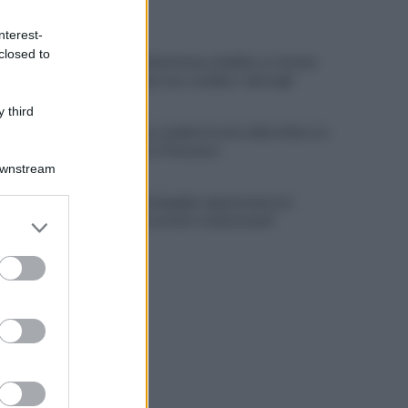
ULTIME NOTIZIE
nterest-
closed to
Obiettivi Salernitana, Avellino e Catania
lavorano per uno scambio: i dettagli
 third
Salernitana, cambia l'orario della sfida con
il Catanzaro Primavera
Downstream
L'Asl: "A Battipaglia regolarmente in
er and store
funzione il servizio trasfusionale"
to grant or
ed purposes