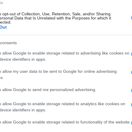
In
o opt-out of Collection, Use, Retention, Sale, and/or Sharing
ersonal Data that Is Unrelated with the Purposes for which it
trazione ha mostrato la sua vicinanza ai
lected.
Out
ial: “Il nostro concittadino purtroppo non ce
era stato annoverato quale caso tra quanti, in
consents
ulex. Tuttavia, la problematica si era
o allow Google to enable storage related to advertising like cookies on
te provata da una grave patologia oncologica
evice identifiers in apps.
i, non sono riuscite a preservarlo dalla morte.
o allow my user data to be sent to Google for online advertising
tre condoglianze".
s.
to allow Google to send me personalized advertising.
o allow Google to enable storage related to analytics like cookies on
evice identifiers in apps.
o allow Google to enable storage related to functionality of the website