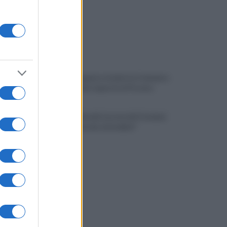
Salerno, è guerra totale tra Comune e
Grand Hotel: esposto in Procura
Restyling Arechi, la nota del Comune:
"Lavori al via da settembre"