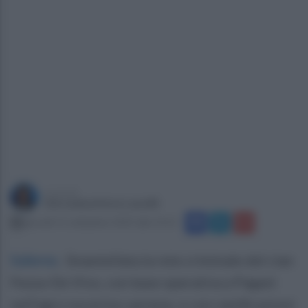
a cura di
Giovanbattista Lanzilli
giovedì 11 settembre 2025 alle 13:12
Salerno
.
Smantellata la rete criminale del clan
Fezza-De Vivo, con base operativa a Pagani
nell'agro nocerino sarnese, e con ramificazioni