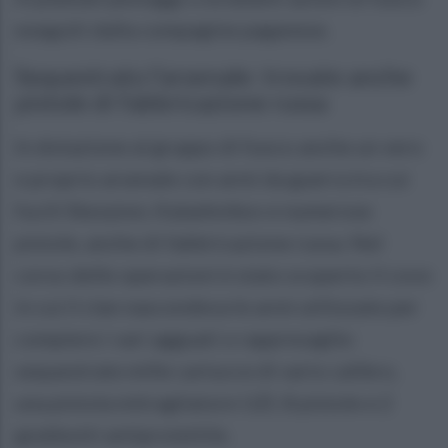
eseguiti dalla compagine paganese.
Sequestrato l'arsenale: trovate anche
pistole di fabbricazione russa
In dotazione al gruppo di fuoco anche un vero
e proprio arsenale con armi da guerra tra cui
fucili Skorpion, Kalashnikov e numerose
pistole, anche di fabbricazione russa. Nel
corso delle operazioni è stato scoperto il covo
in cui il clan nascondeva le armi utilizzate per
compiere i vari agguati o rappresaglie:
sequestrate mille cartucce di vario calibro,
una pistola mitragliatore UZI, 8 pistole e 2
giubbotti antiproiettile.