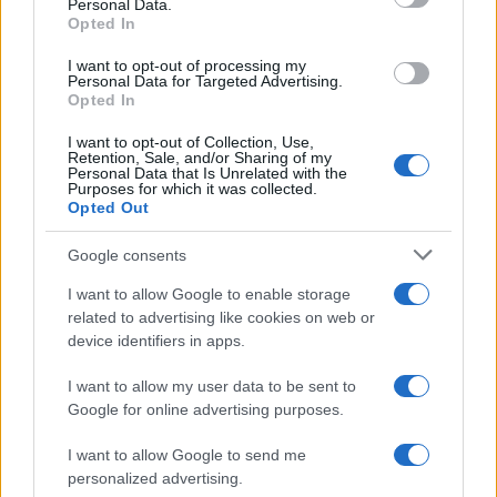
Personal Data.
not limited to your visit or usage behaviour. You may click to
Opted In
grant or deny consent to Google and its third-party tags to
use your data for below specified purposes in below Google
I want to opt-out of processing my
consent section.
Personal Data for Targeted Advertising.
Opted In
I want to opt-out of Collection, Use,
Retention, Sale, and/or Sharing of my
Personal Data that Is Unrelated with the
Purposes for which it was collected.
Opted Out
Google consents
I want to allow Google to enable storage
related to advertising like cookies on web or
device identifiers in apps.
I want to allow my user data to be sent to
Google for online advertising purposes.
I want to allow Google to send me
personalized advertising.