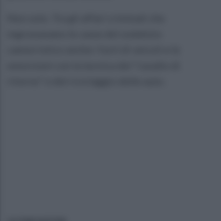
Non solo. Tra gli affari criminali che
ingrossavano le casse del sodalizio
camorristico anche i furti di veicoli e le
estorsioni con la tecnica del "cavallo di
ritorno" e del riciclaggio delle auto.