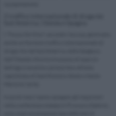
la popolazione.
Il traffico internazionale di droga da
Sud America, Olanda e Spagna
I "Fezza-De Vivo", secondo l'accusa, gestivano
anche un fiorente traffico internazionale di
droga che dal Sud America, dalla Spagna e
dall'Olanda riforniva le piazze di spaccio
dell'agro nocerino sarnese fino all'area
napoletana di Sant'Antonio Abate e Santa
Maria la Carità.
In pochi mesi, hanno spiegato gli inquirenti
nella conferenza stampa in Procura a Salerno,
sono stati movimentati ben 600 chili di