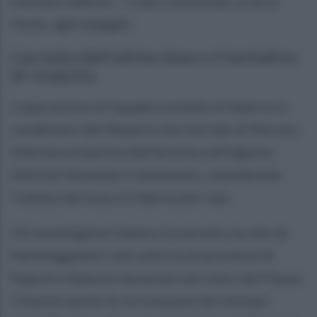
metodo mafioso - i reati contestati, a vario
titolo, agli indagati.
L'arresto dell'ultimo boss e il tentativo
di rinascita
L'operazione di Squadra mobile di Salerno e
carabinieri del Reparto territoriale di Nocera
Inferiore è partita dall'arresto nell'agosto
2023 di Vincenzo Confessore, considerato
l'ultimo dei boss in libertà del clan.
Gli investigatori hanno ricostruito la rete di
fiancheggiatori non solo tra le province di
Napoli e Salerno ma anche nel resto del Paese.
Chiarite anche le circostanze del tentato