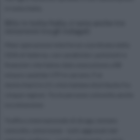
in tutta Italia.
Blitz in tutta Italia, ci sono anche tre
minorenni tra gli indagati
Maxi operazione interforze coordinata dalla
DDA di Salerno, con carabinieri, poliziotti e
finanzieri che hanno dato esecuzione a 88
misure cautelari (79 in carcere, 9 ai
domiciliari) in 21 città italiane distribuite fra
cinque regioni. Tra le persone coinvolte anche
tre minorenni.
Traffico internazionale di droga, tentato
omicidio, estorsione - tutti aggravati dal