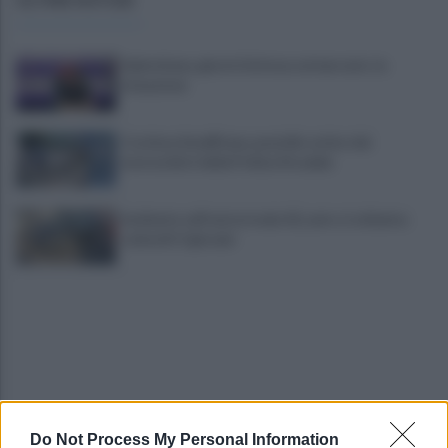
ULTIME NOTIZIE
Salernitana, giorni d’attesa sul mercato: la
situazione
Costiera Amalfitana, presidio estivo dei
motociclisti della Polizia Stradale
Incidente sull'autostrada A2, auto si schianta:
coinvolti 5 giovani
Do Not Process My Personal Information
Eboli, un'altra notte di sangue: uomo accoltellato