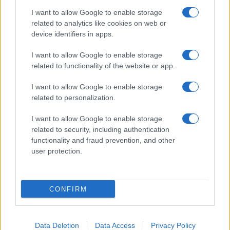
I want to allow Google to enable storage
related to analytics like cookies on web or
device identifiers in apps.
I want to allow Google to enable storage
related to functionality of the website or app.
I want to allow Google to enable storage
CHI SIAMO
CONTATTI
PUBBLICITÀ
LAVORA CON NOI
related to personalization.
PRIVACY / COOKIE POLICY
PREFERENZE PRIVACY
I want to allow Google to enable storage
OTTO CHANNEL
related to security, including authentication
functionality and fraud prevention, and other
user protection.
Registrazione del Tribunale di Avellino n. 331 del 23/11/1995
Iscritto al Registro degli Operatori di Comunicazione n. 37512
© Riproduzione Riservata – Ne è consentita esclusivamente una
CONFIRM
riproduzione parziale con citazione della fonte corretta
www.ottopagine.it
Data Deletion
Data Access
Privacy Policy