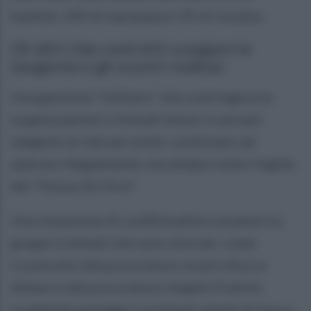
hashish, 100 di marijuana e 35 di cocaina.
Gli altri clan costretti a pagare la
tangente e gli scontri mafiosi
Una gestione "militare" che costringeva le
organizzazioni criminali minori a versare
tangenti al clan per poter continuare ad
operare illegalmente, ma sempre sotto l'egida
dei "Fezza-De Vivo".
Una situazione di conflittualità costante tra
gruppi criminali che sono sfociati, come
ricostruito dal procuratore vicario Rocco
Alfano e dal procuratore Angelo Frattini,
in plateali pestaggi o eclatanti azioni di fuoco