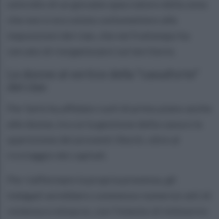
omicidio di un giovane spacciatore della zona
che non si era voluto sottomettere alle
imposizioni del clan, che nel frattempo ha
cercato di riorganizzarsi sul territorio.
Le donne al vertice della "cassaforte"
del clan
Per farlo ha affidato ruoli di primo piano anche
alle donne, tra cui la gestione della cassa e la
spartizione dei proventi illeciti, oltre al
riciclaggio dei capitali.
Per riaffermare la propria presenza, gli
indagati avrebbero commesso numerosi atti di
violenza e minacce, con l'intento di intimorire