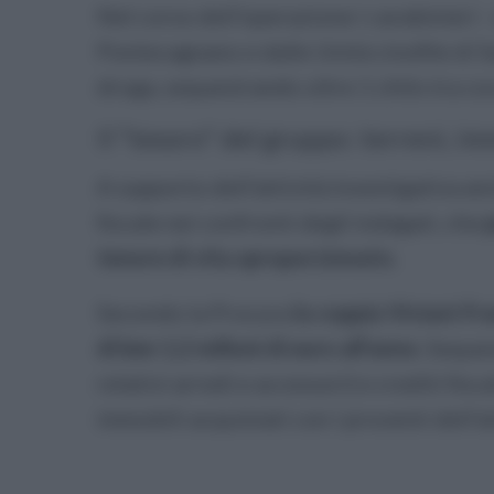
Nel corso dell'operazione i carabinieri -
Pontecagnano e dalle Unità cinofile di S
droga, sequestrando oltre 1 chilo tra coc
Il "tesoro" del gruppo: terreni, imm
A supporto dell'attività investigativa an
fiscale nei confronti degli indagati, che
p
tenore di vita sproporzionato.
Secondo la Procura
la coppia Viviani-Fra
di ben 1,2 milioni di euro all'anno.
Sequest
relativi arredi e accessori) e crediti fisca
immobili acquistati con i proventi dell'att