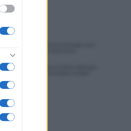
Eboli, un'altra notte di sangue: uomo
accoltellato dopo una lite
Fiamme vicino al traliccio dell'energia
elettrica, intervengono i pompieri