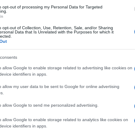
e
to opt-out of processing my Personal Data for Targeted
ing.
al traffico di sostanze stupefacenti,
In
 - a vario titolo - agli indagati. Il blitz è
o opt-out of Collection, Use, Retention, Sale, and/or Sharing
ersonal Data that Is Unrelated with the Purposes for which it
i e Avellino
: sgominata un'organizzazione
lected.
Out
 Salerno e nei comuni di Pontecagnano Faiano e
consents
'organizzazione
o allow Google to enable storage related to advertising like cookies on
evice identifiers in apps.
come ricostruito dagli inquirenti, guidati dal
o allow my user data to be sent to Google for online advertising
i,
considerato il "promotore, fulcro e apice
s.
tà di narcotraffico", come ha messo nero su
to allow Google to send me personalized advertising.
o allow Google to enable storage related to analytics like cookies on
ua compagna, Lucia Franceschelli,
evice identifiers in apps.
gestiva -