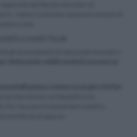
 supportati dal Nucleo elicotteri di
arno - hanno ricostruito numerose cessioni di
aina e crack.
obili e crediti fiscali
che gli accertamenti di natura patrimoniale e
ur dichiarando redditi modesti avevano un
nceschelli poteva contare su un giro d'affari
rati due terreni, un immobile (con
li. Per l'accusa si tratta di beni mobili e
ività illecita di spaccio.