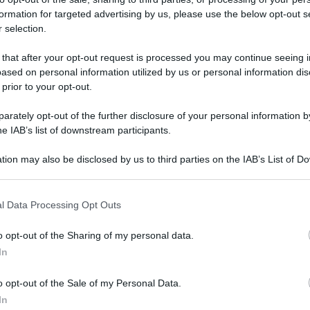
formation for targeted advertising by us, please use the below opt-out s
 selection.
 that after your opt-out request is processed you may continue seeing i
ased on personal information utilized by us or personal information dis
 prior to your opt-out.
rately opt-out of the further disclosure of your personal information by
he IAB’s list of downstream participants.
tion may also be disclosed by us to third parties on the IAB’s List of 
 that may further disclose it to other third parties.
 that this website/app uses one or more Google services and may gath
 10 dicembre 2025 alle 09:27
l Data Processing Opt Outs
including but not limited to your visit or usage behaviour. You may click 
 to Google and its third-party tags to use your data for below specifi
o opt-out of the Sharing of my personal data.
 in carcere, 11 ai domiciliari)
nel blitz
ogle consent section.
In
ondotta dai carabinieri del comando
o opt-out of the Sale of my Personal Data.
In