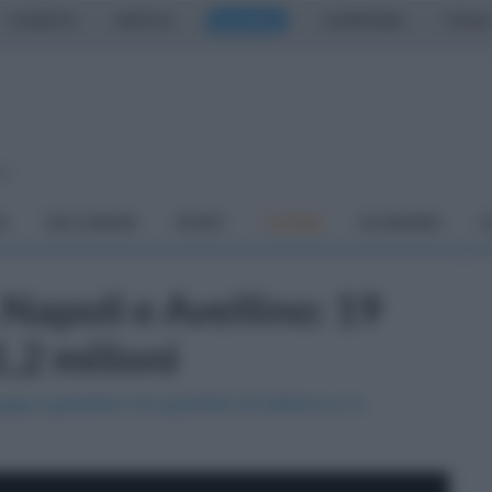
CASERTA
NAPOLI
SALERNO
CAMPANIA
ITALIA
so
À
DAI COMUNI
SPORT
CUCINA
ECONOMIA
C
 Napoli e Avellino: 19
1,2 milioni
uppo operativo nei quartieri di Salerno e in