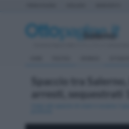
PRIMA PAGINA
AVELLINO
BENEVENTO
Domenica 9 Agosto 2026
| Direttore Editoriale:
Antonio Sas
HOME
POLITICA
CRONACA
ATTUALIT
Spaccio tra Salerno,
arresti, sequestrati 
Colpo allo spaccio di crack e cocaina: il gr
provincia