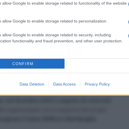
istema di vendita e spaccio di droga. Era la
o allow Google to enable storage related to functionality of the website
laboratori ed a gestire la cassa del sodalizio.
nella zona di Ogliara, continuava ad impartire
o allow Google to enable storage related to personalization.
o allow Google to enable storage related to security, including
gli spacciatori
cation functionality and fraud prevention, and other user protection.
to dagli investigatori, anche su
un vero e
one degli spacciatori.
CONFIRM
in proprio
Data Deletion
Data Access
Privacy Policy
irmata dal gip c'è anche
Vito Votta che, dopo
ppo, nel dicembre 2022 a seguito di contrasti
io
organizzando con il supporto dei propri
cagnano Faiano, Bellizzi e Battipaglia.