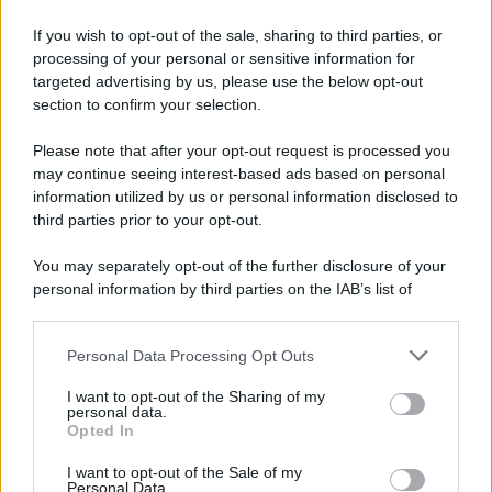
dopo una lite
If you wish to opt-out of the sale, sharing to third parties, or
processing of your personal or sensitive information for
Fiamme vicino al traliccio dell'energia elettrica,
targeted advertising by us, please use the below opt-out
intervengono i pompieri
section to confirm your selection.
Please note that after your opt-out request is processed you
may continue seeing interest-based ads based on personal
information utilized by us or personal information disclosed to
third parties prior to your opt-out.
You may separately opt-out of the further disclosure of your
personal information by third parties on the IAB’s list of
downstream participants.
Personal Data Processing Opt Outs
This information may also be disclosed by us to third parties
on the IAB’s List of Downstream Participants that may further
I want to opt-out of the Sharing of my
disclose it to other third parties.
personal data.
Opted In
Please note that this website/app uses one or more Google
services and may gather and store information including but
I want to opt-out of the Sale of my
Personal Data.
not limited to your visit or usage behaviour. You may click to