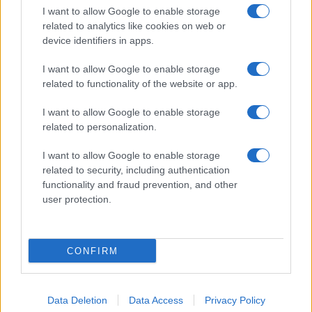
I want to allow Google to enable storage
related to analytics like cookies on web or
device identifiers in apps.
I want to allow Google to enable storage
related to functionality of the website or app.
I want to allow Google to enable storage
CHI SIAMO
CONTATTI
PUBBLICITÀ
LAVORA CON NOI
related to personalization.
PRIVACY / COOKIE POLICY
PREFERENZE PRIVACY
I want to allow Google to enable storage
OTTO CHANNEL
related to security, including authentication
functionality and fraud prevention, and other
user protection.
Registrazione del Tribunale di Avellino n. 331 del 23/11/1995
Iscritto al Registro degli Operatori di Comunicazione n. 37512
© Riproduzione Riservata – Ne è consentita esclusivamente una
CONFIRM
riproduzione parziale con citazione della fonte corretta
www.ottopagine.it
Data Deletion
Data Access
Privacy Policy