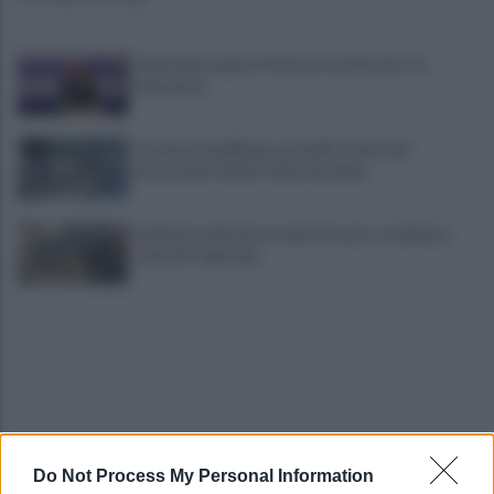
Salernitana, giorni d’attesa sul mercato: la
situazione
Costiera Amalfitana, presidio estivo dei
motociclisti della Polizia Stradale
Incidente sull'autostrada A2, auto si schianta:
coinvolti 5 giovani
Do Not Process My Personal Information
Eboli, un'altra notte di sangue: uomo accoltellato