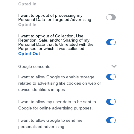
Opted In
grant or deny consent to Google and its third-party tags to
use your data for below specified purposes in below Google
I want to opt-out of processing my
consent section.
Personal Data for Targeted Advertising.
Opted In
I want to opt-out of Collection, Use,
Retention, Sale, and/or Sharing of my
Personal Data that Is Unrelated with the
Purposes for which it was collected.
Opted Out
Google consents
I want to allow Google to enable storage
related to advertising like cookies on web or
device identifiers in apps.
I want to allow my user data to be sent to
Google for online advertising purposes.
I want to allow Google to send me
personalized advertising.