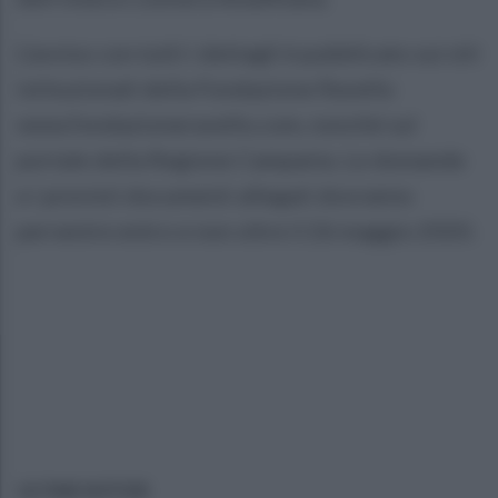
L’avviso con tutti i dettagli è pubblicato sui siti
istituzionali della Fondazione Ravello
www.fondazioneravello.com, nonché sul
portale della Regione Campania. Le domande
e i previsti documenti allegati dovranno
pervenire entro e non oltre il 26 maggio 2020.
ULTIME NOTIZIE