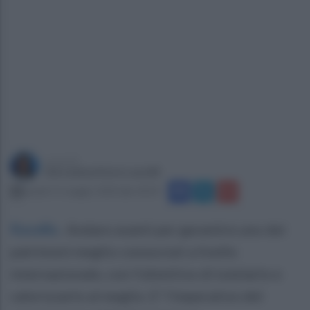
a cura di
Giovanbattista Lanzilli
lunedì 11 maggio 2020 alle 18:29
Ravello
.
Andare avanti per garantire uno dei
patrimoni meglio conosciuti a livello
internazionale, con l'obiettivo di tutelarlo e
valorizzarlo al meglio. E' l'imperativo del