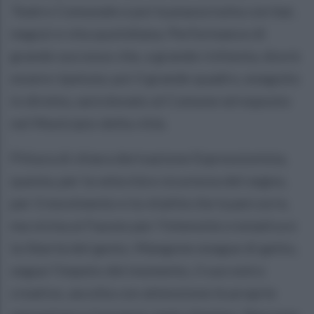
Teatro Comunale e poi la piazza tutta con bar,
negozi e vita quotidiana. Performance di
grande successo che, a grande richiesta, dovrà
essere ripetuta: poi il grande quadro, eseguito
in diretta, sarà donato al Comune ed esposto
nel Municipio della città.
Pittura di chiara derivazione Espressionista,
questa, per la velocità e sicurezza del segno,
per il movimento e la vitalità che la percorre,
ma vicina ai Fauves per l'intensità cromatica e
la libertà del gesto. Mangone esegue di getto,
segue l'impeto del momento, il suo estro
creativo, ascolta con attenzione le proprie