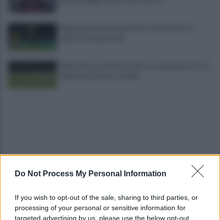
Salernitana, attesa per D’Ursi: il Sorrento lo
schiera in amichevole
Salernitana, vittoria di misura sul Sambiase (2-1):
decidono Lescano e Achik
Do Not Process My Personal Information
Basket, grana Warner per Scafati: il club torna sul
mercato
If you wish to opt-out of the sale, sharing to third parties, or
processing of your personal or sensitive information for
L'aliquota di primo intervento dei carabinieri di
targeted advertising by us, please use the below opt-out