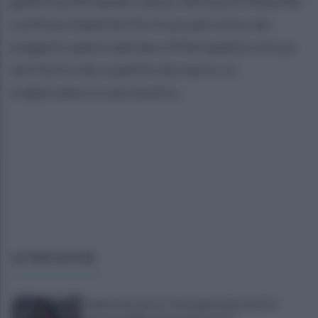
gallerista Armando Lanza, l'artista di Altavilla
continua imperterrito il suo percorso, ad
eseguire opere ispirate a Pietrasanta e al suo
territorio che, a partire da marzo, si
tradurranno in una mostra.
ULTIME NOTIZIE
Salernitana, Zoia: "Che opportunità vestire
questa maglia, qui per dare tutto"