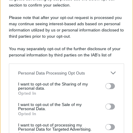
Salerno compie 10 anni
section to confirm your selection.
Please note that after your opt-out request is processed you
may continue seeing interest-based ads based on personal
information utilized by us or personal information disclosed to
third parties prior to your opt-out.
You may separately opt-out of the further disclosure of your
personal information by third parties on the IAB’s list of
downstream participants.
Personal Data Processing Opt Outs
This information may also be disclosed by us to third parties
on the IAB’s List of Downstream Participants that may further
I want to opt-out of the Sharing of my
disclose it to other third parties.
personal data.
Opted In
Please note that this website/app uses one or more Google
services and may gather and store information including but
I want to opt-out of the Sale of my
Personal Data.
not limited to your visit or usage behaviour. You may click to
Opted In
grant or deny consent to Google and its third-party tags to
use your data for below specified purposes in below Google
I want to opt-out of processing my
consent section.
Personal Data for Targeted Advertising.