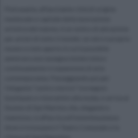
Pietrasanta, affascinante città di origine
medievale e capitale della lavorazione
artistica del marmo, è un centro di attrazione
per artisti di tutto il mondo: un vero e proprio
museo a cielo aperto in cui è possibile
ammirare una rassegna ininterrotta e
continuamente in espansione di arte
contemporanea. Passeggiando poi per
l'elegante “centro storico” tra negozi,
boutiques e ristorantini alla moda, si arriva al
Duomo di San Martino che, elegante e
maestoso, si affaccia sull'omonima piazza
dove si trova pure il Teatro Comunale e la
Chiesa di Sant'Agostino.