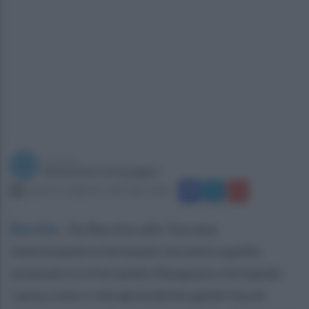
a cura di
Redazione Ottopagine
venerdì 11 febbraio 2022 alle 19:09
Buccino
.
Da Buccino alla Toscana.
Interessante e fortunato incontro quello
avvenuto tra Fernando Mangone e Armando
Lanza, noto e intraprendente gallerista di