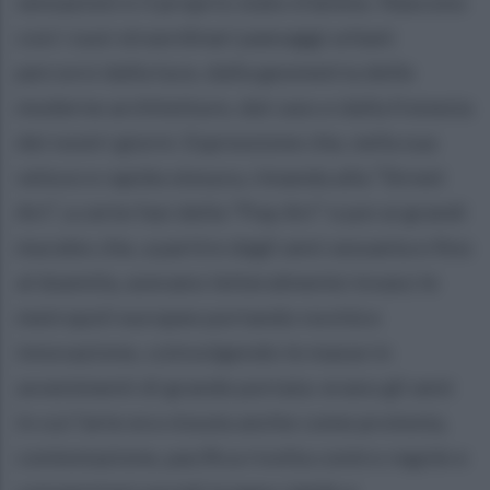
sensazioni e il proprio stato d'animo. Nascono
così i suoi straordinari paesaggi urbani
percorsi dalla luce, dalla geometria delle
moderne architetture, dal caos e dalla frenesia
dei nostri giorni. Espressione che, nella sua
veloce e rapida stesura, rimanda alla “Street
Art”, a certe fasi della “Pop Art” e poi ai grandi
murales che, a partire dagli anni sessanta e fino
al duemila, avevano letteralmente invaso le
metropoli europee portando novità e
innovazione, coinvolgendo le masse in
avvenimenti di grande portata: erano gli anni
in cui l'arte era vissuta anche come protesta,
contestazione, pacifica rivolta contro regole e