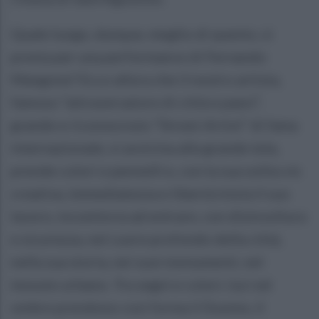
Quale luogo, dunque, meglio di questo, si
presta per una performance di Fernando
Mangone? Ecco allora che il nostro artista,
famoso “attraversatore di città e paesi”,
grande e riconosciuto “Street-Artist” di fama
internazionale, si avvicina alla grande tela,
prende colori e pennelli e, con la sua solita vis
creativa, immediatezza e libertà inizia il suo
lavoro, incomincia ad entrare, con disinvoltura
e sicurezza, nel cuore profondo della città,
nella sua storia, nei suoi monumenti, nel
tessuto urbano. Tra segni e colori, luci ed
ombre prendono così forma il Duomo, il