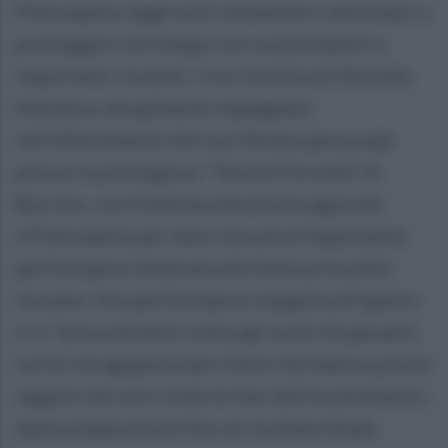
Pietrasanta, dagli esiti immediati e destinato a
prolungarsi nel tempo con sorprendenti e
importanti risultati. Così l'artista di Altavilla
Silentina, attualmente impegnato
nell'allestimento del suo Museo personale
presso la prestigiosa “Tenuta Forcella” di
Buccino, con fulminea decisione approda
a Pietrasanta per dare vita ad un'importante
performance dedicata alla famosa località
toscana. Una performance eseguita all'aperto
e in “presa diretta”, sotto gli occhi di passanti,
turisti ed appassionati d'arte che hanno potuto
seguire dal vero tutte le fasi dell'avvenimento,
dalla preparazione fino al risultato finale.