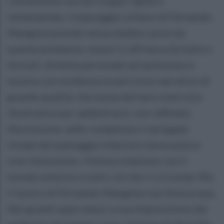
convenzioni sociali troppo rigide e
imbalsamate. Il paesaggio urbano di Fernando
Mangone prende senza dubbio avvio da
queste premesse, ma poi si affranca da tutto e
da tutti, diventa personale ed autonomo e
mostra con evidenza un percorso narrativo di
grande qualità, che esula dal mero esercizio
illustrativo per addentrarsi, con raffinata
discrezione, nelle complesse e variegate
strade del paesaggio interiore dove pulsa e
vive l'emozione, l'intima relazione con il
mondo esterno e tutto ciò che ci circonda. Ma
il lavoro di Fernando Mangone non finisce qua.
Nei grandi spazi messi a sua disposizione dal