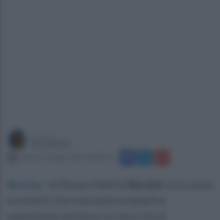
a cura di
Sara Botte
venerdì 2 maggio 2025 alle 08:19
Buccino
.
Al Museo MaM di
Buccino
va in scena
un evento che trascende la semplice
esposizione artistica: un vero rito di