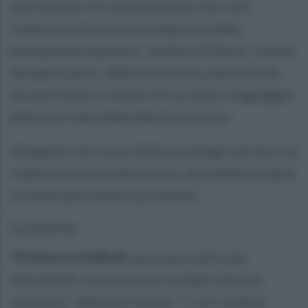
anticipatore di un’espressività che solo
l’espressionismo secoli dopo avrebbe
pienamente espresso. Jackson Pollock, l’uomo
del gesto puro, della tela a terra, dell’istinto
incontrollato, creatore di un nuovo linguaggio
pittorico nato dalla libertà assoluta.
Mangone, nel corso della sua lunga carriera, ha
respirato queste due anime, facendole proprie
in modo personale e profondo.
La storia
“
El Greco e Pollock
non sono stati solo
riferimenti, ma presenze costanti nel mio
cammino,” afferma l’artista. “Li ho studiati,