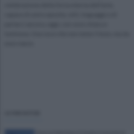
celebrazione della forza eterna dell’arte,
capace di unire epoche, stili, linguaggi e di
parlarci ancora, oggi, con voce chiara e
luminosa. Una voce che non teme il buio, ma da
esso nasce.
ULTIME NOTIZIE
Avversari Salernitana, il Catania non presenta la