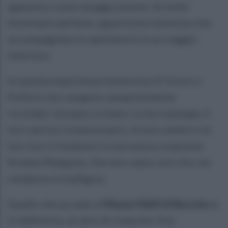
appaiono come omaggi potenti, di notte
diventano epifanie, apparizioni luminose che
accompagnano lo spettatore in un viaggio
interiore.
In questa esperienza immersiva, El Greco e
Pollock non vengono semplicemente
ricordati: tornano a vivere. La loro energia, il
loro spirito rivoluzionario, le loro ombre e le
loro luci si fondono in una nuova creazione
firmata Mangone, che non copia, non cita, ma
rielabora e trasfigura.
Quello che accade al
Museo MaM di Buccino
è,
in definitiva, un atto di rinascita. Una