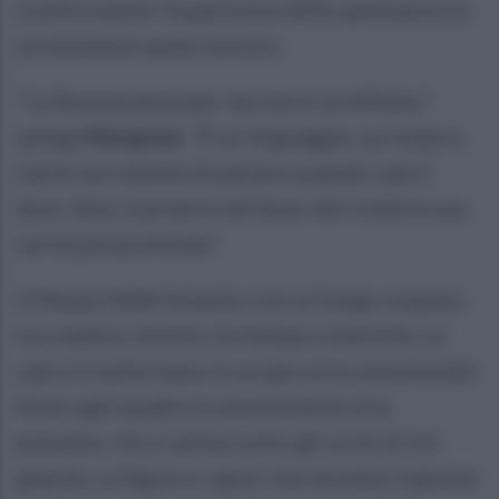
trasformando l’esperienza dello spettatore in
un momento quasi mistico.
“La fluorescenza per me non è un effetto,”
spiega
Mangone
. “È un linguaggio, un respiro.
L’arte non smette di parlare quando cala il
buio. Anzi, è proprio nel buio che rivela la sua
verità più profonda.”
Il Museo MaM diventa così un luogo sospeso
tra realtà e visione, tra tempo e eternità. Le
sale si trasformano in un percorso emozionale
dove ogni quadro è una presenza viva,
pulsante, che si anima sotto gli occhi di chi
guarda. Le figure e i gesti che durante il giorno