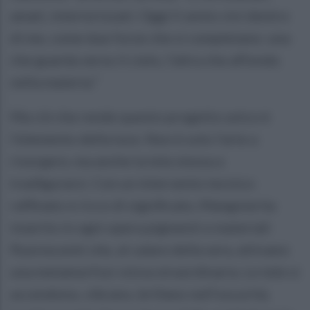
amati, interiorizzati. Oggi li sento vivi dentro
di me, come due forze che si completano: una
che guarda verso il cielo, l’altra che affonda
nella materia.”
Ma ciò che rende questo progetto unico è
l’elemento della luce. Non è solo l’arte a
risorgere, ma anche la tela stessa a
trasfigurarsi. Con un intervento tecnico
raffinato e ricco di significato, Mangone ha
inserito in ogni opera pigmenti e materiali
fluorescenti che, al calare della sera, attivano
una metamorfosi visiva straordinaria. Le tele si
accendono, vibrano, brillano nell’oscurità,