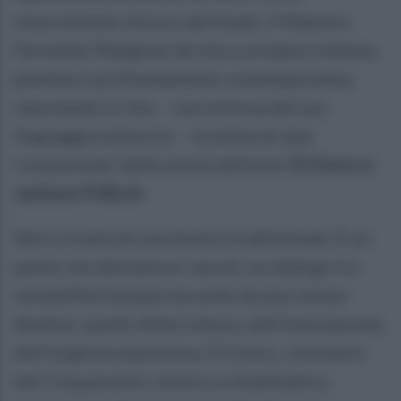
resurrezione visiva e spirituale. Il Maestro
Fernando Mangone dà vita a un’opera intensa,
potente e profondamente contemporanea,
riportando in vita – con la forza del suo
linguaggio pittorico – le anime di due
rivoluzionari della storia dell’arte:
El Greco e
Jackson Pollock
.
Non si tratta di una mostra tradizionale. È un
ponte che attraversa i secoli, un dialogo tra
sensibilità lontane ma unite da uno stesso
destino: quello della rottura, dell’innovazione,
dell’urgenza espressiva. El Greco, visionario
del Cinquecento, mistico e drammatico,