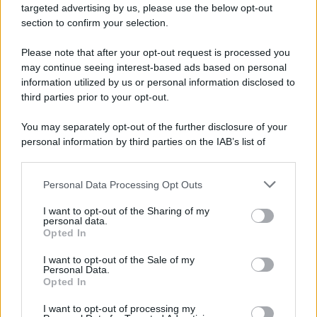
Malore fulminante in mare, turista perde la vita a
targeted advertising by us, please use the below opt-out
Capaccio Paestum
section to confirm your selection.
Please note that after your opt-out request is processed you
may continue seeing interest-based ads based on personal
information utilized by us or personal information disclosed to
third parties prior to your opt-out.
You may separately opt-out of the further disclosure of your
personal information by third parties on the IAB’s list of
downstream participants.
Personal Data Processing Opt Outs
This information may also be disclosed by us to third parties
on the IAB’s List of Downstream Participants that may further
I want to opt-out of the Sharing of my
disclose it to other third parties.
personal data.
Opted In
Please note that this website/app uses one or more Google
services and may gather and store information including but
I want to opt-out of the Sale of my
Personal Data.
not limited to your visit or usage behaviour. You may click to
Opted In
grant or deny consent to Google and its third-party tags to
use your data for below specified purposes in below Google
I want to opt-out of processing my
consent section.