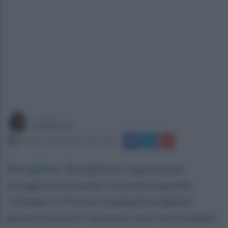
a cura di
Sara Botte
venerdì 29 aprile 2022 alle 13:03
Bracigliano
.
Bracigliano si appresta ad
accogliere un evento culturale di grande
richiamo: il “Premio Giambattista Basile”
giunto alla sua IV edizione, che si terrà Sabato