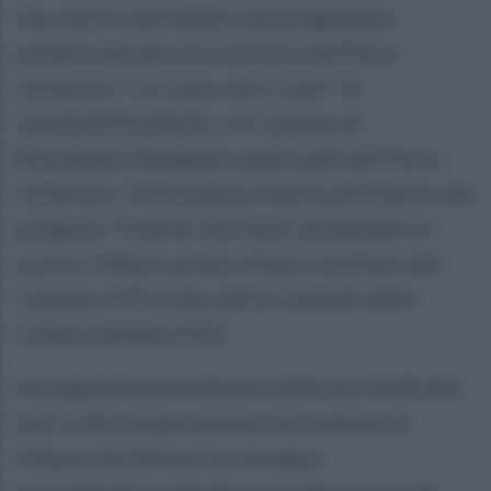
che rientra nell’ambito del programma
unitario dei percorsi turistici dal Parco
Letterario “Lo Cunto de li Cunti” di
Giambattista Basile, col Comune di
Bracigliano designato quale sede del Parco
Letterario. Un’iniziativa inserita all’interno del
progetto “Itinerari da Fiabe” presentato lo
scorso 5 Marzo presso l’Aula Consiliare del
Comune di Procida, eletta Capitale della
Cultura Italiana 2022.
Il programma prevede poi dalle ore 16.00 alle
ore 17.00, sempre presso l’ex teatrino di
Palazzo De Simone il convegno