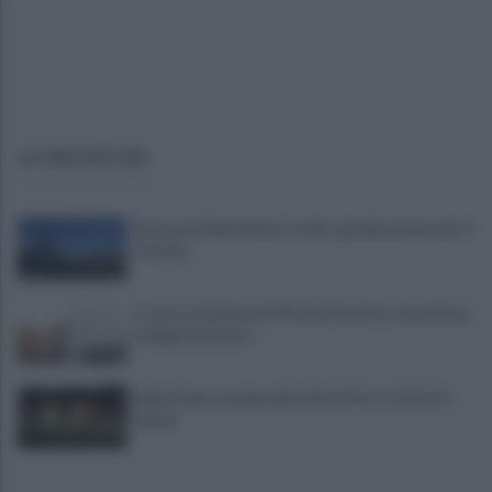
ULTIME NOTIZIE
Avversari Salernitana, rischio penalizzazione per il
Catania
E' morto il pedone di 94 anni investito da un'auto,
indaga la procura
Salernitana, sempre più vicini D’Ursi e Ciotti: le
ultime