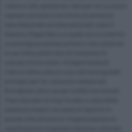
cultura e allo spettacolo. Sarà per noi un onore
ospitare sul nostro territorio un artista di
fama Nazionale ed Internazionale come il
Maestro Peppe Barra, al quale verrà conferito
un prestigioso premio artistico che conferma
le sue indiscutibili doti di interprete di
svariate forme d’arte. Un’opportunità di
rilancio della cultura e una vetrina di grande
prestigio per far conoscere sempre più
Bracigliano oltre i propri confini territoriali.
Dopo due anni di stop forzato a causa della
pandemia stiamo cercando di ripartire in
grande stile attraverso l’organizzazione di
manifestazioni di grande interesse culturale.