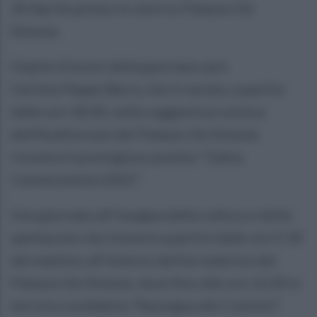
30 Aprile presso lo storico Palazzo De
Simone.
Ospite d’onore della giornata sarà
l’artista Peppe Barra, che in serata, a partire
dalle ore 18.00, nella suggestiva cornice
dell’Auditorium del Palazzo De Simone
riceverà il prestigioso premio “Gatta
Cennerentola 2022”.
Una giornata all’insegna della cultura e dello
spettacolo che inizierà a partire dalle ore 9.30
del mattino all’interno dell’ex teatrino del
Palazzo De Simone, dove fino alle ore 12.00 si
terrà la cosiddetta “Rassegna dei Cuntisti”,