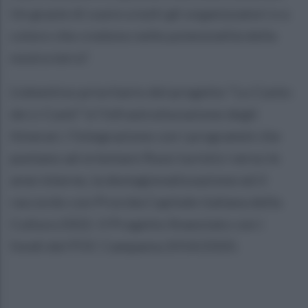
Un grazie di cuore a tutti gli organizzatori e a
coloro che credono nelle potenzialità della
nostra terra”.
L’obiettivo prioritario del progetto “Lo Cunto
de Li Cunti” è l’infrastrutturazione degli
Itinerari, l’integrazione con i programmi che
puntano ad orientare flussi turistici verso le
aree interne, la destagionalizzazione ed il
raccordo con Procida Capitale italiana della
Cultura 2022. Il Progetto finanziato con i
fondi del POC Campania 2014/2020.