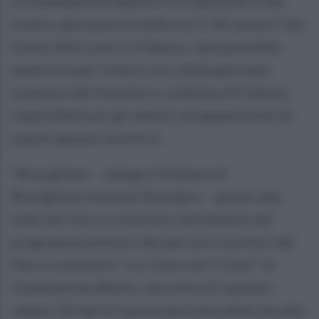
su Giambattista Basile e la tradizione orale.
Inoltre, già a partire dalle ore 9.30, presso l’ala
Ovest dello storico Palazzo, sarà possibile
ammirare per l’intero arco della giornata
la mostra del fumetto e collettiva IS Galizia,
imperdibile per gli amanti ed appassionati di
questo genere artistico.
“Bracigliano – spiega il Sindaco di
Bracigliano Antonio Rescigno – grazie alla
sede del Parco Letterario nell’ambito del
programma unitario dei percorsi turistici dal
Parco Letterario “Lo Cunto de li Cunti” di
Giambattista Basile, sarà lieta di ospitare
sabato 30 Aprile questa giornata dedicata alla