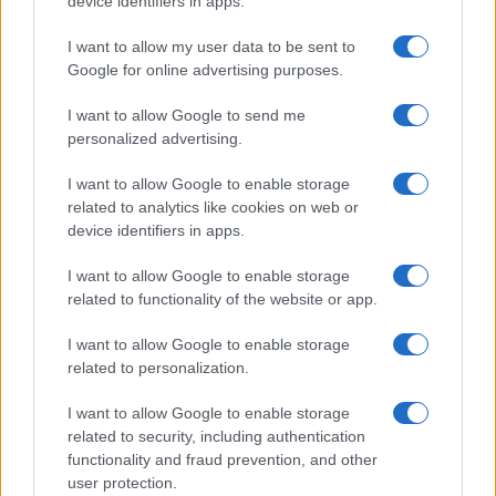
device identifiers in apps.
I want to allow my user data to be sent to
Google for online advertising purposes.
I want to allow Google to send me
personalized advertising.
I want to allow Google to enable storage
related to analytics like cookies on web or
device identifiers in apps.
I want to allow Google to enable storage
related to functionality of the website or app.
I want to allow Google to enable storage
CHI SIAMO
CONTATTI
PUBBLICITÀ
LAVORA CON NOI
related to personalization.
PRIVACY / COOKIE POLICY
PREFERENZE PRIVACY
I want to allow Google to enable storage
OTTO CHANNEL
related to security, including authentication
functionality and fraud prevention, and other
user protection.