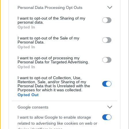
Personal Data Processing Opt Outs
This information may also be disclosed by us to third parties
on the IAB’s List of Downstream Participants that may further
I want to opt-out of the Sharing of my
disclose it to other third parties.
personal data.
Opted In
Please note that this website/app uses one or more Google
services and may gather and store information including but
I want to opt-out of the Sale of my
Personal Data.
not limited to your visit or usage behaviour. You may click to
Opted In
grant or deny consent to Google and its third-party tags to
use your data for below specified purposes in below Google
I want to opt-out of processing my
consent section.
Personal Data for Targeted Advertising.
Opted In
I want to opt-out of Collection, Use,
Retention, Sale, and/or Sharing of my
Personal Data that Is Unrelated with the
Purposes for which it was collected.
Opted Out
Google consents
I want to allow Google to enable storage
related to advertising like cookies on web or