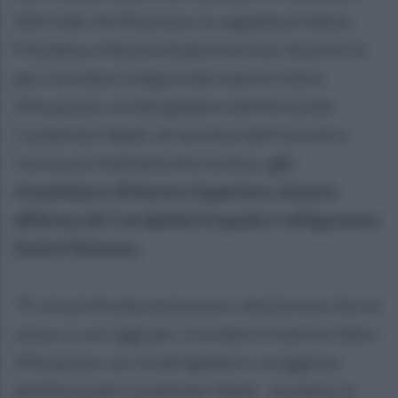
2023 alle 10.30 presso la cappella di Santa
Filomena a Nocera Superiore (via Taverne 2),
per ricordare la figura del martire Salvo
D'Acquisto, vicebrigadiere dell'Arma dei
Carabinieri Reali. Al termine dell'incontro,
l'avvocato Raffaella Ferrentino,
già
vicesindaco di Nocera Superiore, donerà
all'Arma dei Carabinieri il quadro raffigurante
Santa Filomena.
"È con profonda emozione e devozione che mi
unisco a voi oggi per ricordare il martire Salvo
D'Acquisto, un vicebrigadiere coraggioso
dell'Arma dei Carabinieri Reali - ha detto la