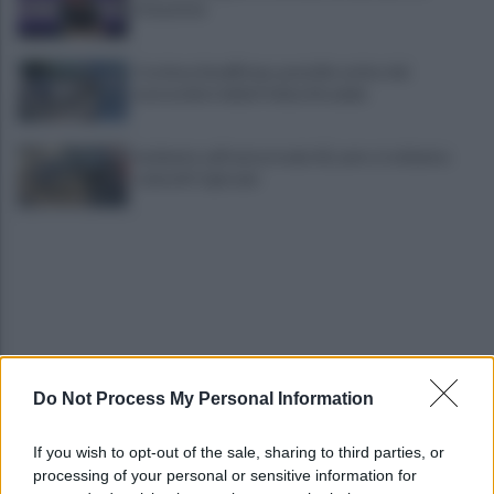
situazione
Costiera Amalfitana, presidio estivo dei
motociclisti della Polizia Stradale
Incidente sull'autostrada A2, auto si schianta:
coinvolti 5 giovani
Do Not Process My Personal Information
Eboli, un'altra notte di sangue: uomo accoltellato
dopo una lite
If you wish to opt-out of the sale, sharing to third parties, or
processing of your personal or sensitive information for
Fiamme vicino al traliccio dell'energia elettrica,