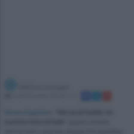
a cura di
Redazione Ottopagine
martedì 28 novembre 2023 alle 11:13
Nocera Superiore
.
"Nei secoli fedele. Un
martirio fatto di fede"
. Questo il titolo
dell'incontro, previsto domani 29 novembre