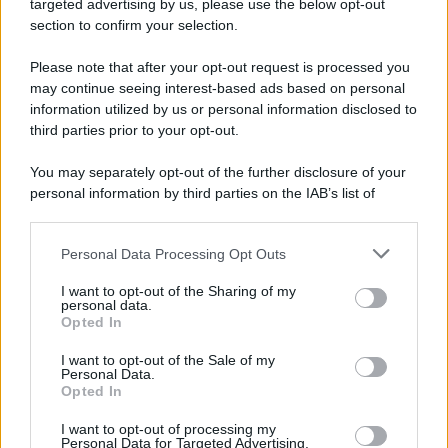
targeted advertising by us, please use the below opt-out
intervengono i pompieri
section to confirm your selection.
Please note that after your opt-out request is processed you
may continue seeing interest-based ads based on personal
information utilized by us or personal information disclosed to
third parties prior to your opt-out.
You may separately opt-out of the further disclosure of your
personal information by third parties on the IAB’s list of
downstream participants.
Personal Data Processing Opt Outs
This information may also be disclosed by us to third parties
on the IAB’s List of Downstream Participants that may further
I want to opt-out of the Sharing of my
disclose it to other third parties.
personal data.
Opted In
Please note that this website/app uses one or more Google
services and may gather and store information including but
I want to opt-out of the Sale of my
Personal Data.
not limited to your visit or usage behaviour. You may click to
Opted In
grant or deny consent to Google and its third-party tags to
use your data for below specified purposes in below Google
I want to opt-out of processing my
consent section.
Personal Data for Targeted Advertising.