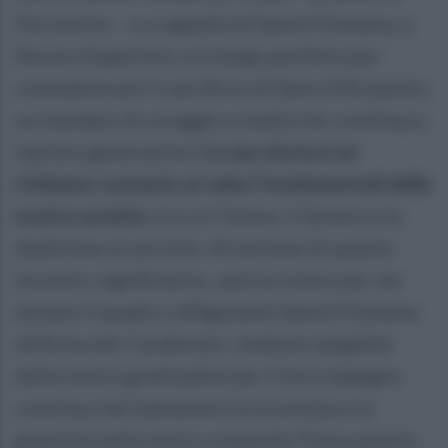
Ferrentino -. La cappella di Santa Filomena, a
Nocera Superiore, è il luogo perfetto per
commemorare il sacrificio di Salvo D'Acquisto,
un esempio di coraggio e lealtà che continua a
ispirare generazioni.
La sua storia è un
richiamo costante ai valori fondamentali della
nostra società
, tra cui l'onore, il dovere e la
dedizione al servizio. Al termine di questo
incontro significativo, sarà un onore per me
donare il quadro raffigurante Santa Filomena
all'Arma dei Carabinieri, simbolo tangibile
della nostra gratitudine per il loro impegno
continuo nel mantenere la sicurezza e la
giustizia nella nostra comunità. Possa questo